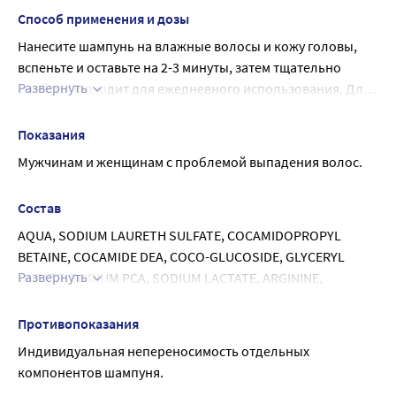
Способ применения и дозы
Нанесите шампунь на влажные волосы и кожу головы, 
вспеньте и оставьте на 2-3 минуты, затем тщательно 
Развернуть
смойте. Подходит для ежедневного использования. Для 
достижения наилучших результатов используйте 
комплекс средств Hyalumax.
Показания
Мужчинам и женщинам с проблемой выпадения волос.
Состав
AQUA, SODIUM LAURETH SULFATE, COCAMIDOPROPYL 
BETAINE, COCAMIDE DEA, COCO-GLUCOSIDE, GLYCERYL 
Развернуть
OLEATE, SODIUM PCA, SODIUM LACTATE, ARGININE, 
ASPARTIC ACID, PCA, GLYCINE, ALANINE, SERINE, VALINE, 
PROLINE, THREONINE, ISOLEUCINE, HISTIDINE, 
Противопоказания
PHENYLALANINE, NIACINAMIDE, SODIUM STARCH 
Индивидуальная непереносимость отдельных 
OCTENYLSUCCINATE, CALCIUM PANTOTHENATE, 
компонентов шампуня.
MALTODEXTRIN, SODIUM ASCORBYL PHOSPHATE, 