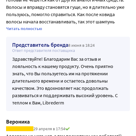
Волосы и вправду становятся гуще, но я длительно уже 
пользуюсь, помогло справиться. Как после ковида 
волосы начала восстанавливать, так этот шампунь 
помог, плюс убрала дефициты железа и витамины D.
Читать полностью
Представитель бренда
8 июня в 18:24
Ответ представителя поставщика
Здравствуйте! Благодарим Вас за отзыв и
лояльность к нашему продукту. Очень приятно
знать, что Вы пользуетесь им на протяжении
длительного времени и остаетесь довольны
качеством. Это вдохновляет нас продолжать
развиваться и поддерживать высокий уровень. С
теплом к Вам, Librederm
Вероника
29 апреля в 17:54
Аллергии на него нет, а там посмотрим как работает))