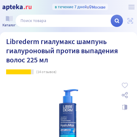
в течение 7 дней
в
Москве
Каталог
Librederm гиалумакс шампунь
гиалуроновый против выпадения
волос 225 мл
(
14
отзывов)