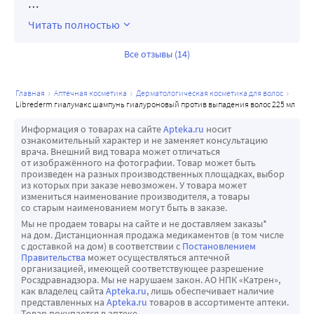
…
Читать полностью
Все отзывы (14)
главная
аптечная косметика
дерматологическая косметика для волос
librederm гиалумакс шампунь гиалуроновый против выпадения волос 225 мл
Информация о товарах на сайте
Apteka.ru
носит
ознакомительный характер и не заменяет консультацию
врача. Внешний вид товара может отличаться
от изображённого на фотографии. Товар может быть
произведен на разных производственных площадках, выбор
из которых при заказе невозможен. У товара может
измениться наименование производителя, а товары
со старым наименованием могут быть в заказе.
Мы не продаем товары на сайте и не доставляем заказы*
на дом. Дистанционная продажа медикаментов (в том числе
с доставкой на дом) в соответствии с
Постановлением
Правительства
может осуществляться аптечной
организацией, имеющей соответствующее разрешение
Росздравнадзора. Мы не нарушаем закон. АО НПК «Катрен»,
как владелец сайта
Apteka.ru
, лишь обеспечивает наличие
представленных на
Apteka.ru
товаров в ассортименте аптеки.
Товар покупается в аптеке.