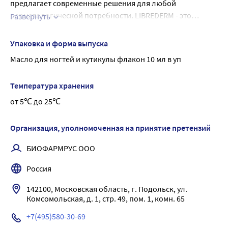
предлагает современные решения для любой
дерматологической потребности. LIBREDERM - это
Развернуть
симбиоз научных достижений фармацевтики и
Масло виноградной косточки останавливает
современных решений в области косметологии. Nail care
воспалительный процесс ногтевого валика,
Упаковка и форма выпуска
масло для ногтей и кутикулы «Витамин F» - масло
защищает от трещин, увлажняет и смягчает
Масло для ногтей и кутикулы флакон 10 мл в уп
прозрачного цвета с цитрусовым запахом быстро
околоногтевую зону. -Масло зародышей пшеницы
впитывается и не оставляет жирных следов. Активные ингр
смягчает и увлажняет ногтевую пластину
Температура хранения
Витамин F избавляет от сухости Эффективность
Питает кутикулу и ногтевую пластину, избавляет от
от 5℃ до 25℃
сухости, предупреждает появление заусенцев и
расслоения Удовольствие
Организация, уполномоченная на принятие претензий
БИОФАРМРУС ООО
Россия
142100, Московская область, г. Подольск, ул. 
Комсомольская, д. 1, стр. 49, пом. 1, комн. 65
+7(495)580-30-69