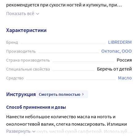
рекомендуется при сухости ногтей и кутикулы, при
частом появлении заусенцев. В состав входят масло
Показать всё
виноградной косточки, масло зародышей пшеницы,
витамин F . Масло питает кутикулу и ногтевую пластину,
Характеристики
избавляет от сухости, предупреждает появление
заусенцев и расслоения. Нанести небольшое количество
LIBREDERM
Бренд
масла на ноготь и околоногтевой валик, слегка
Октопас, ООО
Производитель
помассировать. Излишки можно промокнуть чистой
Россия
Страна производитель
сухой салфеткой. Используйте ежедневно.
Беречь от детей
Специальные свойства
Масло
Средство
Инструкция
Смотреть полностью
Способ применения и дозы
Нанести небольшое количество масла на ноготь и 
околоногтевой валик, слегка помассировать. Излишки 
Развернуть
можно промокнуть чистой сухой салфеткой. Используйте 