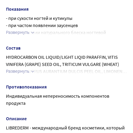
ежедневно.
Показания
- при сухости ногтей и кутикулы
- при частом появлении заусенцев
Развернуть
- при отсутствии натурального блеска ногтевой 
пластины
Состав
HYDROCARBON OIL LIQUID/LIGHT LIQID PARAFFIN, VITIS 
VINIFERA (GRAPE) SEED OIL, TRITICUM VULGARE (WHEAT) 
Развернуть
GERM OIL, CITRUS AURANTIUM DULCIS PEEL OIL, LIMONENE, 
LINALOOL, CITRAL
Противопоказания
Индивидуальная непереносимость компонентов 
продукта
Описание
LIBREDERM - международный бренд косметики, который