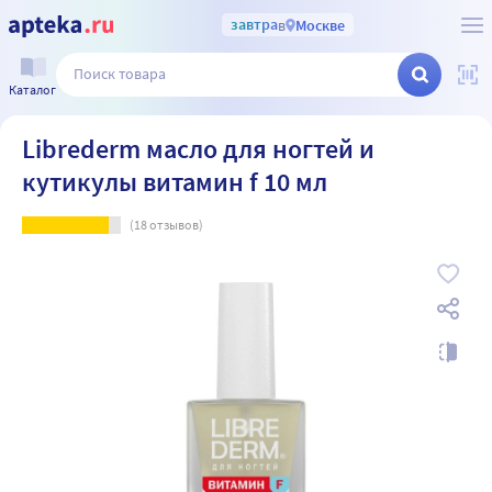
завтра
в
Москве
Каталог
Librederm масло для ногтей и
кутикулы витамин f 10 мл
(
18
отзывов)