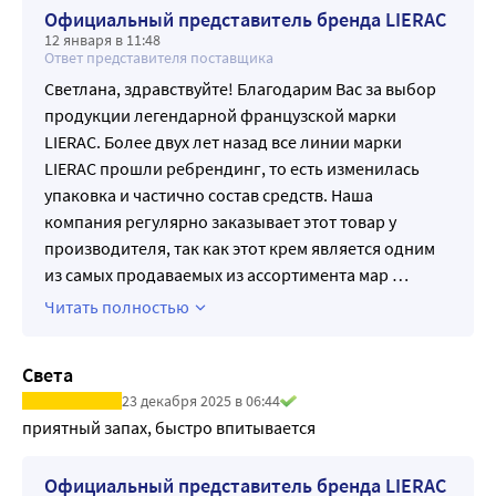
97% женщин обнаружили, что их кожа получила
Официальный представитель бренда LIERAC
интенсивное питание. 91% женщин обнаружили, что их
12 января в 11:48
кожа восстановила баланс.
Ответ представителя поставщика
Светлана, здравствуйте! Благодарим Вас за выбор
продукции легендарной французской марки
LIERAC. Более двух лет назад все линии марки
LIERAC прошли ребрендинг, то есть изменилась
упаковка и частично состав средств. Наша
компания регулярно заказывает этот товар у
производителя, так как этот крем является одним
из самых продаваемых из ассортимента мар
…
Читать полностью
Света
23 декабря 2025 в 06:44
приятный запах, быстро впитывается
Официальный представитель бренда LIERAC