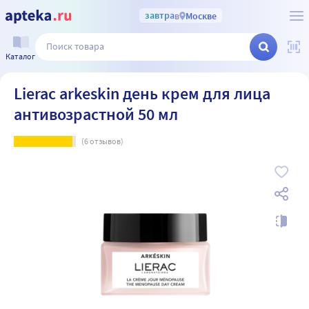
завтра
в
Москве
Каталог
Lierac arkeskin день крем для лица
антивозрастной 50 мл
(
6
отзывов)