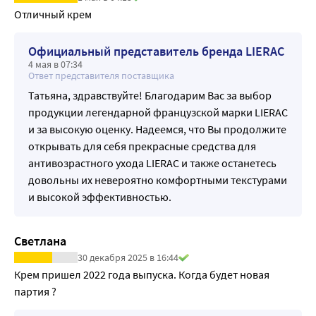
воздействует на естественные ритмы кожи и защищает
Отличный крем
кожный барьер. Кожа интенсивно питается, надолго
защищается, а ее ритмы восстанавливаются.
Официальный представитель бренда LIERAC
-Гиалуроновая кислота мгновенно увлажняет кожу. 100%
4 мая в 07:34
Ответ представителя поставщика
натуральная высокомолекулярная гиалуроновая
Татьяна, здравствуйте! Благодарим Вас за выбор
кислота поддерживает водный баланс в коже за счет
продукции легендарной французской марки LIERAC
интенсивной гигроскопичности. Кожа становится
и за высокую оценку. Надеемся, что Вы продолжите
интенсивно увлажненной, упругой и более комфортной.
открывать для себя прекрасные средства для
-Экстракт какао повышает эластичность, нейтрализует
антивозрастного ухода LIERAC и также останетесь
негативное действие свободных радикалов. Питает и
довольны их невероятно комфортными текстурами
смягчает кожу. Погружает сухую кожу в состояние комфорта
и высокой эффективностью.
Специальные особенности: Гипоаллергенно.
Некомедогенно. Результат: Кожа увлажнена и подтянута,
устранены признаки усталости
Светлана
Доказанная эффективность: +104% увлажнения сразу
30 декабря 2025 в 16:44
после нанесения ... и воспринимается женщинами! **
Крем пришел 2022 года выпуска. Когда будет новая 
Через 14 дней: 100% женщин обнаружили, что их кожа
партия ?
стала более комфортной и успокоенной. Через 1 месяц: