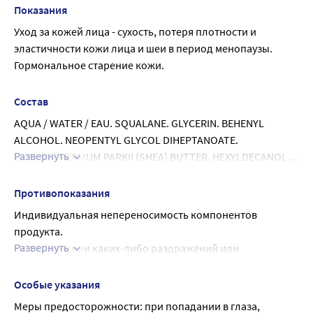
Показания
Уход за кожей лица - сухость, потеря плотности и 
эластичности кожи лица и шеи в период менопаузы. 
Гормональное старение кожи.
Состав
AQUA / WATER / EAU. SQUALANE. GLYCERIN. BEHENYL 
ALCOHOL. NEOPENTYL GLYCOL DIHEPTANOATE. 
Развернуть
BUTYROSPERMUM PARKII (SHEA) BUTTER. HEXYLDECANOL. 
HEXYLDECYL LAURATE. CETYL STEARATE. CETYL ALCOHOL. 
ISOSTEARYL ISOSTEARATE. POTASSIUM CETYL PHOSPHATE. 
Противопоказания
BUTYLENE GLYCOL. CARRAGEENAN / CHONDRUS CRISPUS 
Индивидуальная непереносимость компонентов 
EXTRACT. LECITHIN. PARFUM / FRAGRANCE. SODIUM 
продукта.
POLYACRYLATE. SODIUM BENZOATE. CITRIC ACID. SODIUM 
Развернуть
При появлении каких-либо раздражений или 
HYALURONATE. XANTHAN GUM. STEARIC ACID. SODIUM 
аллергических реакций немедленно прекратить 
PHOSPHATE. THEOBROMA CACAO (COCOA) SEED EXTRACT. 
использование.
Особые указания
CAPRYLYL GLYCOL. NONAPEPTIDE-1. DISODIUM PHOSPHATE. 
Меры предосторожности: при попадании в глаза, 
1552B.