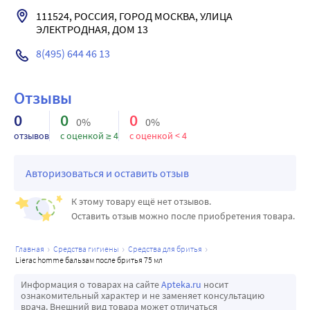
увлажняет. Дарит ощущение комфорта и мягкость. Кожа 
111524, РОССИЯ, ГОРОД МОСКВА, УЛИЦА 
ЭЛЕКТРОДНАЯ, ДОМ 13
увлажнена и защищена на весь день.
Подходит для чувствительной кожи.
8(495) 644 46 13
Активные компоненты:
Черный тюльпан - укрепляющее действие.
Отзывы
Сычуаньский перец - успокаивающее действие.
Полисахариды - увлажняющее действие.
0
0
0
0%
0%
96% компонентов натурального происхождения
отзывов
с оценкой ≥ 4
с оценкой < 4
Без ароматизаторов.
Результат: Увлажненная, ухоженная кожа.
Авторизоваться и оставить отзыв
К этому товару ещё нет отзывов.
Оставить отзыв можно после приобретения товара.
главная
средства гигиены
средства для бритья
lierac homme бальзам после бритья 75 мл
Информация о товарах на сайте
Apteka.ru
носит
ознакомительный характер и не заменяет консультацию
врача. Внешний вид товара может отличаться