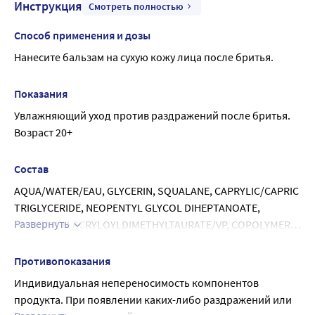
Инструкция
Смотреть полностью
Способ применения и дозы
Нанесите бальзам на сухую кожу лица после бритья.
Показания
Увлажняющий уход против раздражений после бритья.
Возраст 20+
Состав
AQUA/WATER/EAU, GLYCERIN, SQUALANE, CAPRYLIC/CAPRIC 
TRIGLYCERIDE, NEOPENTYL GLYCOL DIHEPTANOATE, 
Развернуть
AMMONIUM ACRYLOYLDIMETHYLTAURATE/VP, COPOLYMER, 
PENTAERYTHRITYL TETRAETHYLHEXANOATE, OLEYL 
ALCOHOL, MALTODEXTRIN, ETHYLHEXYLGLYCERIN, SODIUM 
Противопоказания
BENZOATE, ZANTHOXYLUM BUNGEANUM FRUIT EXTRACT, 
Индивидуальная непереносимость компонентов 
CITRIC ACID, BIOSACCARIDE GUM-1, TULIPA GESNERIANA 
продукта. При появлении каких-либо раздражений или 
FLOWER EXTRACT, HYDROGENATED PALM GLYCERIDES 