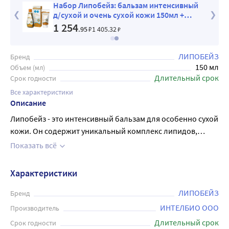
Набор Липобейз: бальзам интенсивный
ой
д/сухой и очень сухой кожи 150мл +
масло д/душа и ванны 200мл со скидкой
1 254
.95
₽
1 405
.32
₽
ЛИПОБЕЙЗ
Бренд
150 мл
Объем (мл)
Длительный срок
Срок годности
Все характеристики
Описание
Липобейз - это интенсивный бальзам для особенно сухой
кожи. Он содержит уникальный комплекс липидов,
который позволяет восстановить поврежденный
Показать всё
защитный барьер кожи и удерживать влагу в ее клетках.
Бальзам быстро впитывается и не оставляет жирных
Характеристики
следов. Его формула обогащена увлажняющими и
питательными компонентами, такими как пантенол,
ЛИПОБЕЙЗ
Бренд
масла ши и кокоса, гиалуроновая кислота, мочевина,
ИНТЕЛБИО ООО
Производитель
молочная кислота, витамины А и Е. Липобейз возвращает
Длительный срок
Срок годности