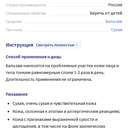
коже мягкость, эластичность и здоровый вид, а также
Россия
Страна производитель
предотвращает ее сухость и шелушение на длительный
Беречь от детей
Специальные свойства
период времени. Бальзам не содержит парабенов и
других вредных для кожи компонентов, что делает его
Бальзам
Средство
идеальным для ежедневного ухода. Объем бутылки
Сухая
Тип кожи
составляет 150 мл.
Инструкция
Смотреть полностью
Способ применения и дозы
Бальзам наносится на проблемные участки кожи лица и 
тела тонким равномерным слоем 1-2 раза в день. 
Длительность применения не ограничена.
Показания
Сухая, очень сухая и чувствительная кожа
Кожа, склонная к атопии и аллергическим реакциям;
Кожа с признаками выраженной сухости и
шелушения, в том числе на фоне хронических