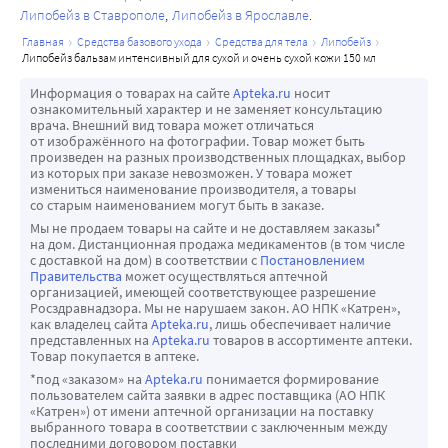
Липобейз в Ставрополе
Липобейз в Ярославле
главная
средства базового ухода
средства для тела
липобейз
липобейз бальзам интенсивный для сухой и очень сухой кожи 150 мл
Информация о товарах на сайте
Apteka.ru
носит
ознакомительный характер и не заменяет консультацию
врача. Внешний вид товара может отличаться
от изображённого на фотографии. Товар может быть
произведен на разных производственных площадках, выбор
из которых при заказе невозможен. У товара может
измениться наименование производителя, а товары
со старым наименованием могут быть в заказе.
Мы не продаем товары на сайте и не доставляем заказы*
на дом. Дистанционная продажа медикаментов (в том числе
с доставкой на дом) в соответствии с
Постановлением
Правительства
может осуществляться аптечной
организацией, имеющей соответствующее разрешение
Росздравнадзора. Мы не нарушаем закон. АО НПК «Катрен»,
как владелец сайта
Apteka.ru
, лишь обеспечивает наличие
представленных на
Apteka.ru
товаров в ассортименте аптеки.
Товар покупается в аптеке.
*под «заказом» на
Apteka.ru
понимается формирование
пользователем сайта заявки в адрес поставщика (АО НПК
«Катрен») от имени аптечной организации на поставку
выбранного товара в соответствии с заключенным между
последними договором поставки