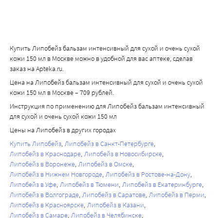
Купить Липобейз бальзам интенсивный для сухой и очень сухой
кожи 150 мл в Москве можно в удобной для вас аптеке, сделав
заказ на Apteka.ru.
Цена на Липобейз бальзам интенсивный для сухой и очень сухой
кожи 150 мл в Москве – 709 рублей.
Инструкция по применению для Липобейз бальзам интенсивный
для сухой и очень сухой кожи 150 мл
Цены на Липобейз в других городах
Купить Липобейз
Липобейз в Санкт-Петербурге
Липобейз в Краснодаре
Липобейз в Новосибирске
Липобейз в Воронеже
Липобейз в Омске
Липобейз в Нижнем Новгороде
Липобейз в Ростове-на-Дону
Липобейз в Уфе
Липобейз в Тюмени
Липобейз в Екатеринбурге
Липобейз в Волгограде
Липобейз в Саратове
Липобейз в Перми
Липобейз в Красноярске
Липобейз в Казани
Липобейз в Самаре
Липобейз в Челябинске