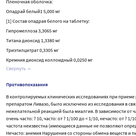
Пленочная оболочка:
Опадрай белый1 5,000 мг
[1] Состав опадрая белого на таблетку:
Гипромеллоза 3,3065 мг
Титана диоксид 1,3380 мг
Триэтилцитрат 0,3305 мг
Кремния диоксид коллоидный 0,0250 мг
Свернуть
Противопоказания
В контролируемых клинических исследованиях при приеме 
препаратом Ливазо, было исключено из исследования в св
нежелательной реакцией была миалгия. В зависимости от
очень часто: ? 10, часто: от ? 1/100 до < 1/10, нечасто: от ? 1/
частота неизвестна (имеющиеся данные не позволяют опред
Нечасто: анемия Нарушения со стороны обмена веществ и п