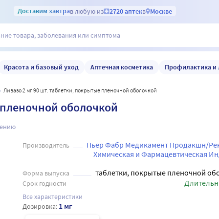
Доставим
завтра
в любую из
2720 аптек
в
Москве
Красота и базовый уход
Аптечная косметика
Профилактика и 
Ливазо 2 мг 90 шт. таблетки, покрытые пленочной оболочкой
е пленочной оболочкой
нению
Пьер Фабр Медикамент Продакшн/Ре
Производитель
Химическая и Фармацевтическая Ин
таблетки, покрытые пленочной об
Форма выпуска
Длительн
Срок годности
Все характеристики
1 мг
Дозировка: