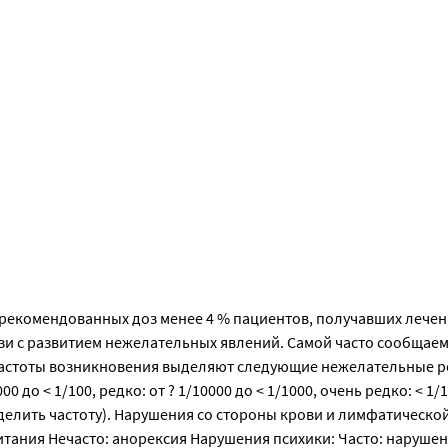
рекомендованных доз менее 4 % пациентов, получавших лече
язи с развитием нежелательных явлений. Самой часто сообщае
 частоты возникновения выделяют следующие нежелательные р
1000 до < 1/100, редко: от ? 1/10000 до < 1/1000, очень редко: < 1/
елить частоту). Нарушения со стороны крови и лимфатическо
итания Нечасто: анорексия Нарушения психики: Часто: нарушен