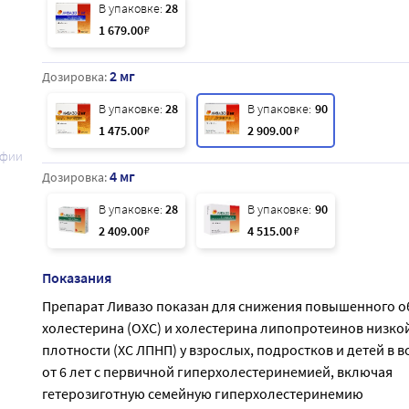
В упаковке:
28
1 679
.00
₽
2 мг
Дозировка:
В упаковке:
28
В упаковке:
90
1 475
.00
₽
2 909
.00
₽
афии
4 мг
Дозировка:
В упаковке:
28
В упаковке:
90
2 409
.00
₽
4 515
.00
₽
Показания
Препарат Ливазо показан для снижения повышенного 
холестерина (ОХС) и холестерина липопротеинов низко
плотности (ХС ЛПНП) у взрослых, подростков и детей в в
от 6 лет с первичной гиперхолестеринемией, включая
гетерозиготную семейную гиперхолестеринемию