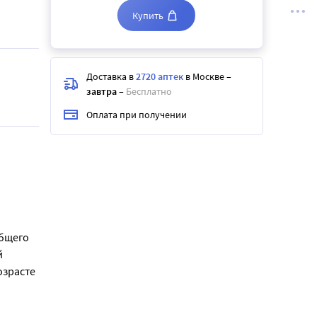
Купить
Доставка в
2720 аптек
в Москве
–
завтра
–
Бесплатно
Оплата при получении
общего
й
озрасте