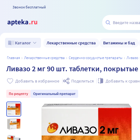
Звонок бесплатный
Лекарственные средства
Витамины и бад
Каталог
главная
лекарственные средства
сердечно-сосудистые препараты
ливазо
Ливазо 2 мг 90 шт. таблетки, покрыты
Добавить в избранное
Поделиться
Добавить к срав
По рецепту
Оригинальный препарат