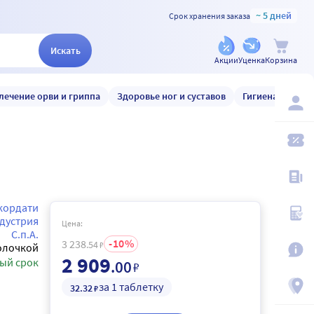
~ 5 дней
Срок хранения заказа
Искать
Акции
Уценка
Корзина
лечение орви и гриппа
Здоровье ног и суставов
Гигиена и уход
кордати
дустрия
Цена:
С.п.А.
10
3 238
.54
₽
олочкой
2 909
ый срок
.00
₽
за 1 таблетку
32
.32
₽