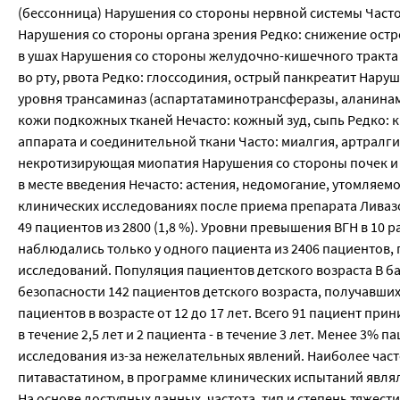
(бессонница) Нарушения со стороны нервной системы Часто
Нарушения со стороны органа зрения Редко: снижение остро
в ушах Нарушения со стороны желудочно-кишечного тракта Ч
во рту, рвота Редко: глоссодиния, острый панкреатит Нар
уровня трансаминаз (аспартатаминотрансферазы, аланинам
кожи подкожных тканей Нечасто: кожный зуд, сыпь Редко:
аппарата и соединительной ткани Часто: миалгия, артралг
некротизирующая миопатия Нарушения со стороны почек и
в месте введения Нечасто: астения, недомогание, утомляе
клинических исследованиях после приема препарата Ливазо
49 пациентов из 2800 (1,8 %). Уровни превышения ВГН в 10
наблюдались только у одного пациента из 2406 пациентов, 
исследований. Популяция пациентов детского возраста В б
безопасности 142 пациентов детского возраста, получавших п
пациентов в возрасте от 12 до 17 лет. Всего 91 пациент пр
в течение 2,5 лет и 2 пациента - в течение 3 лет. Менее 3
исследования из-за нежелательных явлений. Наиболее ча
питавастатином, в программе клинических испытаний являлис
На основе доступных данных, частота, тип и степень тяжес