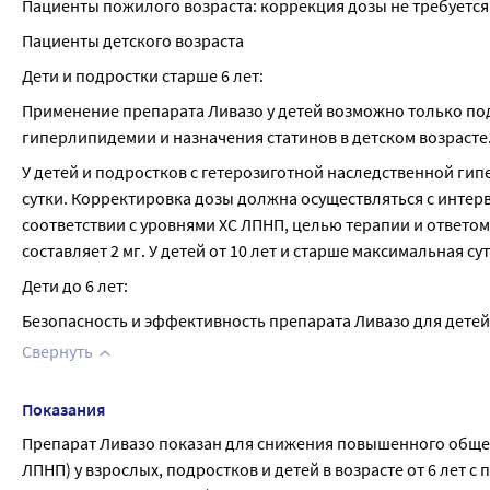
Пациенты пожилого возраста: коррекция дозы не требуется
Пациенты детского возраста
Дети и подростки старше 6 лет:
Применение препарата Ливазо у детей возможно только по
гиперлипидемии и назначения статинов в детском возрасте
У детей и подростков с гетерозиготной наследственной гипе
сутки. Корректировка дозы должна осуществляться с интер
соответствии с уровнями ХС ЛПНП, целью терапии и ответом п
составляет 2 мг. У детей от 10 лет и старше максимальная су
Дети до 6 лет:
Безопасность и эффективность препарата Ливазо для детей д
Свернуть
Показания
Препарат Ливазо показан для снижения повышенного общего
ЛПНП) у взрослых, подростков и детей в возрасте от 6 лет