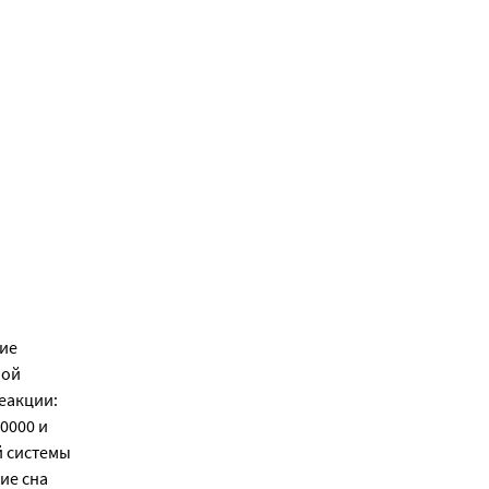
ние
мой
еакции:
10000 и
й системы
ие сна