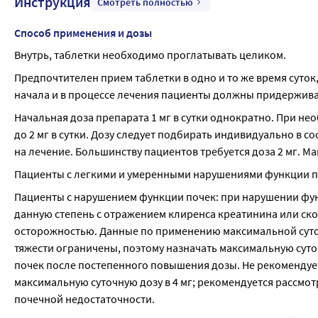
Инструкция
Смотреть полностью
Способ применения и дозы
Внутрь, таблетки необходимо проглатывать целиком.
Предпочтителен прием таблетки в одно и то же время суток
начала и в процессе лечения пациенты должны придержив
Начальная доза препарата 1 мг в сутки однократно. При не
до 2 мг в сутки. Дозу следует подбирать индивидуально в с
на лечение. Большинству пациентов требуется доза 2 мг. Мак
Пациенты с легкими и умеренными нарушениями функции пе
Пациенты с нарушением функции почек: при нарушении фун
данную степень с отражением клиренса креатинина или ско
осторожностью. Данные по применению максимальной суточ
тяжести ограничены, поэтому назначать максимальную суто
почек после постепенного повышения дозы. Не рекомендуе
максимальную суточную дозу в 4 мг; рекомендуется рассмот
почечной недостаточности.