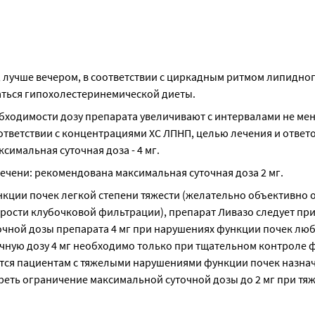
, лучше вечером, в соответствии с циркадным ритмом липидног
аться гипохолестеринемической диеты.
обходимости дозу препарата увеличивают с интервалами не мене
оответствии с концентрациями ХС ЛПНП, целью лечения и ответо
симальная суточная доза - 4 мг.
чени: рекомендована максимальная суточная доза 2 мг.
кции почек легкой степени тяжести (желательно объективно о
рости клубочковой фильтрации), препарат Ливазо следует прим
ной дозы препарата 4 мг при нарушениях функции почек люб
чную дозу 4 мг необходимо только при тщательном контроле ф
тся пациентам с тяжелыми нарушениями функции почек назнач
реть ограничение максимальной суточной дозы до 2 мг при тяж