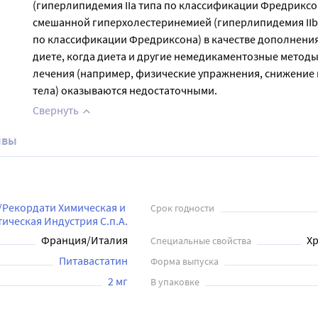
(гиперлипидемия IIа типа по классификации Фредриксо
смешанной гиперхолестеринемией (гиперлипидемия IIb
по классификации Фредриксона) в качестве дополнения
диете, когда диета и другие немедикаментозные метод
лечения (например, физические упражнения, снижение
тела) оказываются недостаточными.
Свернуть
ывы
Рекордати Химическая и 
Срок годности
ическая Индустрия С.п.А.
Франция/Италия
Хр
Специальные свойства
Питавастатин
Форма выпуска
2 мг
В упаковке