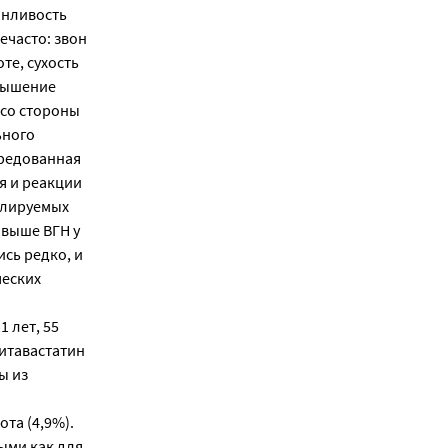
онливость
ечасто: звон
те, сухость
овышение
 со стороны
ьного
средованная
я и реакции
олируемых
 выше ВГН у
сь редко, и
ческих
1 лет, 55
питавастатин
ы из
та (4,9%).
ыми как для