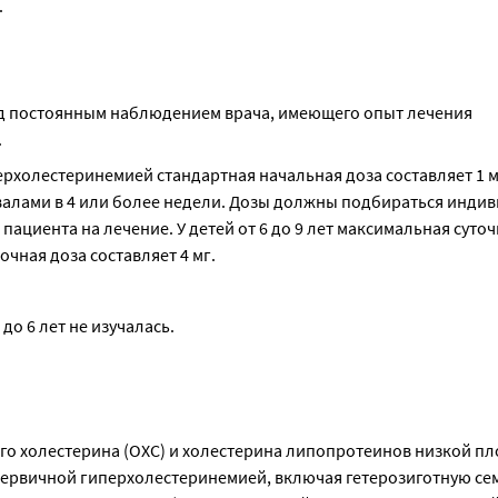
.
д постоянным наблюдением врача, имеющего опыт лечения 
.
рхолестеринемией стандартная начальная доза составляет 1 мг
валами в 4 или более недели. Дозы должны подбираться индив
ациента на лечение. У детей от 6 до 9 лет максимальная суточ
точная доза составляет 4 мг.
о 6 лет не изучалась.
 холестерина (ОХС) и холестерина липопротеинов низкой пло
 с первичной гиперхолестеринемией, включая гетерозиготную се