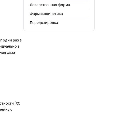
Лекарственная форма
Фармакокинетика
Передозировка
 один раз в 
идуально в 
ная доза 
тности (ХС 
мейную 