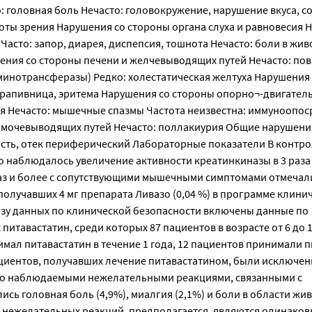
: головная боль Нечасто: головокружение, нарушение вкуса, с
ты зрения Нарушения со стороны органа слуха и равновесия Н
асто: запор, диарея, диспепсия, тошнота Нечасто: боли в живо
ушения со стороны печени и желчевыводящих путей Нечасто: п
инотрансферазы) Редко: холестатическая желтуха Нарушения
 крапивница, эритема Нарушения со стороны опорно¬-двигател
ия Нечасто: мышечные спазмы Частота неизвестна: иммуноопо
 мочевыводящих путей Нечасто: поллакиурия Общие нарушени
мость, отек периферический Лабораторные показатели В контр
 наблюдалось увеличение активности креатинкиназы в 3 раза
 раз и более с сопутствующими мышечными симптомами отмечали
получавших 4 мг препарата Ливазо (0,04 %) в программе клини
азу данных по клинической безопасности включены данные по
итавастатин, среди которых 87 пациентов в возрасте от 6 до 1
инимал питавастатин в течение 1 года, 12 пациентов принимали 
% пациентов, получавших лечение питавастатином, были исключен
сто наблюдаемыми нежелательными реакциями, связанными с
ь головная боль (4,9%), миалгия (2,1%) и боли в области живо
ти нежелательных реакций, предполагается, являются одинаков