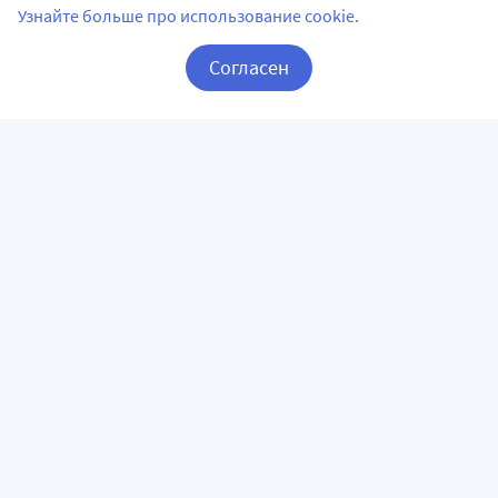
Узнайте больше про использование cookie.
Согласен
Корзина
Вход / Регистрация
ПРИЛОЖЕНИЯ
СЛЕДИТЕ ЗА НАМИ
ГОРЯЧАЯ ЛИНИЯ