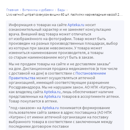
главная
витамины и добавки
бады
livs магний цитрат со вкусом вишни 60 шт. пастилки мармеладные массой 2,2 г
Информация о товарах на сайте
Apteka.ru
носит
ознакомительный характер и не заменяет консультацию
врача. Внешний вид товара может отличаться
от изображённого на фотографии. Товар может быть
произведен на разных производственных площадках, выбор
из которых при заказе невозможен. У товара может
измениться наименование производителя, а товары
со старым наименованием могут быть в заказе.
Мы не продаем товары на сайте и не доставляем заказы*
на дом. Дистанционная продажа медикаментов (в том числе
с доставкой на дом) в соответствии с
Постановлением
Правительства
может осуществляться аптечной
организацией, имеющей соответствующее разрешение
Росздравнадзора. Мы не нарушаем закон. АО НПК «Катрен»,
как владелец сайта
Apteka.ru
, лишь обеспечивает наличие
представленных на
Apteka.ru
товаров в ассортименте аптеки.
Товар покупается в аптеке.
*под «заказом» на
Apteka.ru
понимается формирование
пользователем сайта заявки в адрес поставщика (АО НПК
«Катрен») от имени аптечной организации на поставку
выбранного товара в соответствии с заключенным между
последними договором поставки