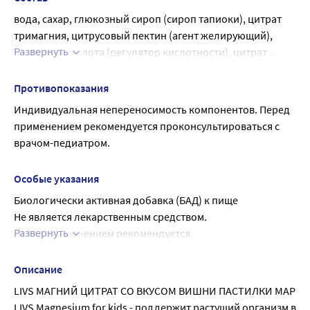
вода, сахар, глюкозный сироп (сироп тапиоки), цитрат 
тримагния, цитрусовый пектин (агент желирующий), 
Развернуть
лимонная кислота (регулятор кислотности), цитрат 
натрия (регулятор кислотности), натуральный 
ароматизатор (вишня), натуральный краситель экстракт 
Противопоказания
черной моркови.
Индивидуальная непереносимость компонентов. Перед 
применением рекомендуется проконсультироваться с 
врачом-педиатром.
Особые указания
Биологически активная добавка (БАД) к пище
Не является лекарственным средством.
Развернуть
Перед применением рекомендуется 
проконсультироваться с врачом.
Описание
LIVS МАГНИЙ ЦИТРАТ СО ВКУСОМ ВИШНИ ПАСТИЛКИ МАРМ
LIVS Magnesium for kids - поддержит растущий организм в