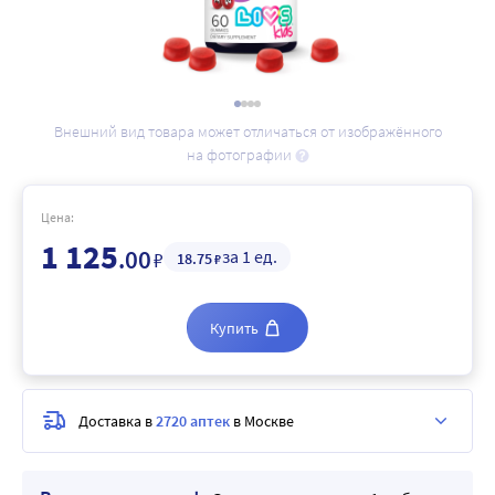
Внешний вид товара может отличаться от изображённого
на фотографии
Цена:
1 125
.00
за 1 ед.
₽
18
.75
₽
Купить
Доставка в
2720 аптек
в Москве