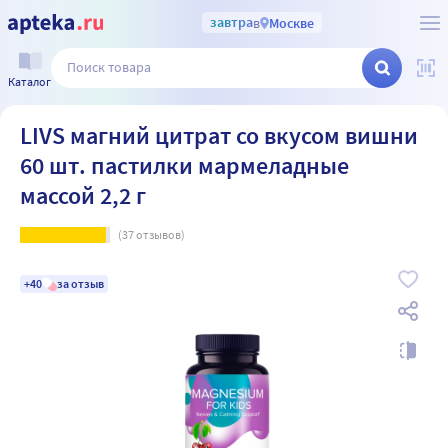
завтра
в
Москве
Каталог
LIVS магний цитрат со вкусом вишни
60 шт. пастилки мармеладные
массой 2,2 г
(
37
отзывов)
+40
за отзыв