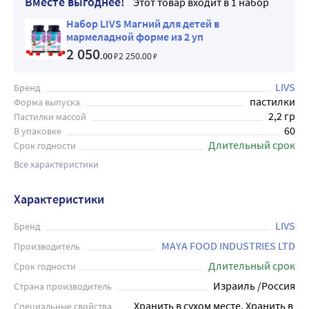
Вместе выгоднее!
Этот товар входит в 1 набор
Набор LIVS Магний для детей в
мармеладной форме из 2 уп
2 050
.00
₽
2 250
.00
₽
LIVS
Бренд
пастилки
Форма выпуска
2,2 гр
Пастилки массой
60
В упаковке
Длительный срок
Срок годности
Все характеристики
Характеристики
LIVS
Бренд
MAYA FOOD INDUSTRIES LTD
Производитель
Длительный срок
Срок годности
Израиль /Россия
Страна производитель
Хранить в сухом месте, Хранить в 
Специальные свойства