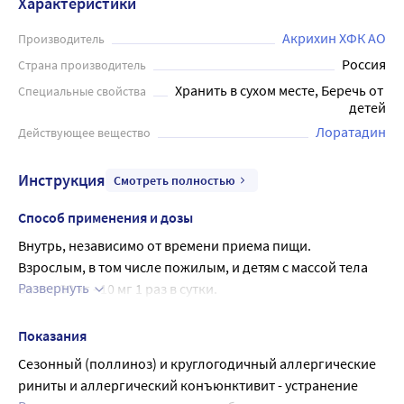
Характеристики
круглогодичного аллергического ринита и
аллергического конъюнктивита. Внутрь, независимо от
Акрихин ХФК АО
Производитель
времени приема пищи. Взрослым, в том числе пожилым,
Россия
Страна производитель
и детям с массой тела более 30 кг - 10 мг 1 раз в сутки. Есть
Хранить в сухом месте, Беречь от 
Специальные свойства
противопоказания, перед применением рекомендуется
детей
проконсультироваться с врачом. Применяйте препарат
Лоратадин
Действующее вещество
только согласно тем указаниям, тому способу
применения и в тех дозах, которые указаны в
Инструкция
Смотреть полностью
инструкции.
Способ применения и дозы
Внутрь, независимо от времени приема пищи.
Взрослым, в том числе пожилым, и детям с массой тела 
Развернуть
более 30 кг - 10 мг 1 раз в сутки.
При применении препарата у пожилых пациентов и у 
пациентов с наличием хронической почечной 
Показания
недостаточности коррекции дозы не требуется.
Сезонный (поллиноз) и круглогодичный аллергические 
Взрослым и детям с массой тела более 30 кг с тяжелым 
риниты и аллергический конъюнктивит - устранение 
нарушением функции печени начальная доза должна 