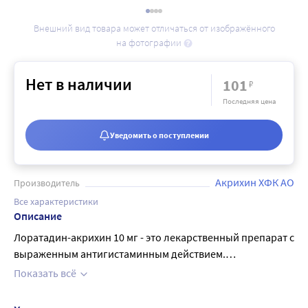
Внешний вид товара может отличаться от изображённого
на фотографии
Нет в наличии
101
₽
Последняя цена
Уведомить о поступлении
Акрихин ХФК АО
Производитель
Все характеристики
Описание
Лоратадин-акрихин 10 мг - это лекарственный препарат с
выраженным антигистаминным действием.
Антигистаминный эффект достигает максимума спустя 8-
Показать всё
12 часов от начала действия и длится более 24 часов.
Применяется для лечения сезонного (поллиноз) и