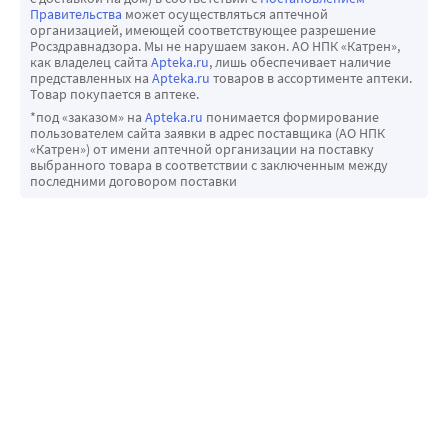
Правительства
может осуществляться аптечной
Фармакокинетические профили лоратадина и его 
организацией, имеющей соответствующее разрешение
активного метаболита у взрослых и пожилых здоровых 
Росздравнадзора. Мы не нарушаем закон. АО НПК «Катрен»,
как владелец сайта
Apteka.ru
, лишь обеспечивает наличие
добровольцев были сопоставимы.
представленных на
Apteka.ru
товаров в ассортименте аптеки.
Период полувыведения лоратадина составляет от 3 до 20 
Товар покупается в аптеке.
часов (в среднем 8,4 часа), а дезлоратадина - от 8,8 до 92 
*под «заказом» на
Apteka.ru
понимается формирование
пользователем сайта заявки в адрес поставщика (АО НПК
часов (в среднем 28 часов); у пожилых пациентов 
«Катрен») от имени аптечной организации на поставку
соответственно от 6,7 до 37 часов (в среднем 18,2 часа) и 
выбранного товара в соответствии с заключенным между
последними договором поставки
от 11 до 39 часов (в среднем 17,5 часа).
Период полувыведения увеличивается при алкогольном 
поражении печени (в зависимости от тяжести 
заболевания) и не меняется при наличии хронической 
почечной недостаточности.
Проведение гемодиализа у пациентов с хронической 
почечной недостаточностью не оказывает влияния на 
фармакокинетику лоратадина и его активного 
метаболита.