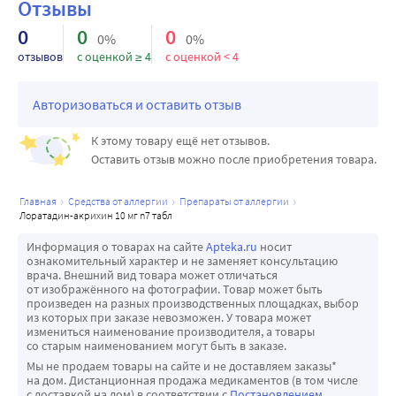
Отзывы
активного метаболита существенно не меняется.
Лоратадин имеет высокую степень (97-99%), а его 
0
0
0
0%
0%
активный метаболит - умеренную степень (73-76%) 
отзывов
с оценкой ≥ 4
с оценкой < 4
связывания с белками плазмы.
Лоратадин метаболизируется в дезлоратадин 
Авторизоваться и оставить отзыв
посредством системы цитохрома Р450 3А4 и, в меньшей 
степени, системы цитохрома Р450 2D6.
К этому товару ещё нет отзывов.
Выводится через почки (приблизительно 40% принятой 
Оставить отзыв можно после приобретения товара.
внутрь дозы) и через кишечник (приблизительно 42% 
принятой внутрь дозы) в течение более чем 10 дней, 
главная
средства от аллергии
препараты от аллергии
лоратадин-акрихин 10 мг n7 табл
преимущественно в виде конъюгированных 
метаболитов. Приблизительно 27% принятой внутрь 
Информация о товарах на сайте
Apteka.ru
носит
ознакомительный характер и не заменяет консультацию
дозы выводится через почки в течение 24 часов после 
врача. Внешний вид товара может отличаться
приема лекарственного препарата. Менее 1% активного 
от изображённого на фотографии. Товар может быть
произведен на разных производственных площадках, выбор
вещества выводится через почки в неизменном виде в 
из которых при заказе невозможен. У товара может
течение 24 часов после приема лекарственного 
измениться наименование производителя, а товары
со старым наименованием могут быть в заказе.
препарата.
Мы не продаем товары на сайте и не доставляем заказы*
Биодоступность лоратадина и его активного метаболита 
на дом. Дистанционная продажа медикаментов (в том числе
имеет дозозависимый характер.
с доставкой на дом) в соответствии с
Постановлением