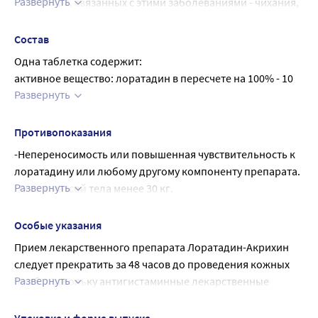
Развернуть
симптомов, связанных с этими заболеваниями - чихания, 
составлять 10 мг (1 таблетка) через день.
зуда слизистой оболочки носа, ринореи, ощущения 
жжения и зуда в глазах, слезотечения.
Состав
Хроническая идиопатическая крапивница.
Одна таблетка содержит:
активное вещество: лоратадин в пересчете на 100% - 10 
Развернуть
мг;
вспомогательные вещества: лактозы моногидрат 110 мг, 
целлюлоза микрокристаллическая 75 мг, кальция 
Противопоказания
стеарат 2 мг, карбоксиметилкрахмал натрия 3 мг.
-Непереносимость или повышенная чувствительность к 
лоратадину или любому другому компоненту препарата.
Развернуть
-Дети с массой тела менее 30 кг.
-Период грудного вскармливания.
-Непереносимость лактозы, дефицит лактазы, глюкозо-
Особые указания
галактозная мальабсорбция.
Прием лекарственного препарата Лоратадин-Акрихин 
С осторожностью:
следует прекратить за 48 часов до проведения кожных 
-Тяжелые нарушения функции печени.
Развернуть
проб, поскольку антигистаминные лекарственные 
-Беременность (см. раздел «Применение при 
препараты могут искажать результаты диагностического 
беременности и в период грудного вскармливания»).
исследования.