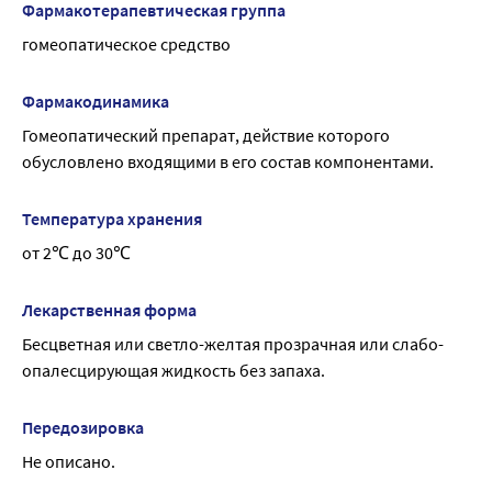
кровотечение. В очень редких случая возможно 
появлении побочных эффектов, не описанных в 
Фармакотерапевтическая группа
возникновение бронхоспазма у пациентов с 
инструкции, следует обратиться к врачу.
гомеопатическое средство
предрасположенностью к астме. В этих случаях следует 
Влияние на способность управлять транспортными 
прекратить применение препарата и обратиться к врачу.
средствами, механизмами
Фармакодинамика
Применение препарата не оказывает влияния на 
Гомеопатический препарат, действие которого 
способность к выполнению потенциально опасных 
обусловлено входящими в его состав компонентами.
видов деятельности, требующих повышенной 
концентрации внимания и быстроты психомоторных 
реакций (управление транспортными средствами, 
Температура хранения
работа с движущимися механизмами, работа диспетчера, 
от 2℃ до 30℃
оператора).
Лекарственная форма
Бесцветная или светло-желтая прозрачная или слабо- 
опалесцирующая жидкость без запаха.
Передозировка
Не описано.