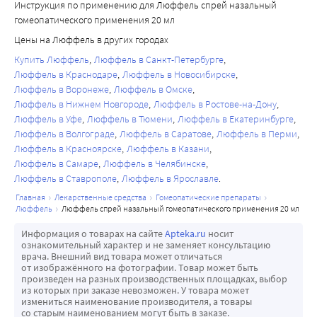
Инструкция по применению для Люффель спрей назальный
гомеопатического применения 20 мл
Цены на Люффель в других городах
Купить Люффель
Люффель в Санкт-Петербурге
Люффель в Краснодаре
Люффель в Новосибирске
Люффель в Воронеже
Люффель в Омске
Люффель в Нижнем Новгороде
Люффель в Ростове-на-Дону
Люффель в Уфе
Люффель в Тюмени
Люффель в Екатеринбурге
Люффель в Волгограде
Люффель в Саратове
Люффель в Перми
Люффель в Красноярске
Люффель в Казани
Люффель в Самаре
Люффель в Челябинске
Люффель в Ставрополе
Люффель в Ярославле
главная
лекарственные средства
гомеопатические препараты
люффель
люффель спрей назальный гомеопатического применения 20 мл
Информация о товарах на сайте
Apteka.ru
носит
ознакомительный характер и не заменяет консультацию
врача. Внешний вид товара может отличаться
от изображённого на фотографии. Товар может быть
произведен на разных производственных площадках, выбор
из которых при заказе невозможен. У товара может
измениться наименование производителя, а товары
со старым наименованием могут быть в заказе.