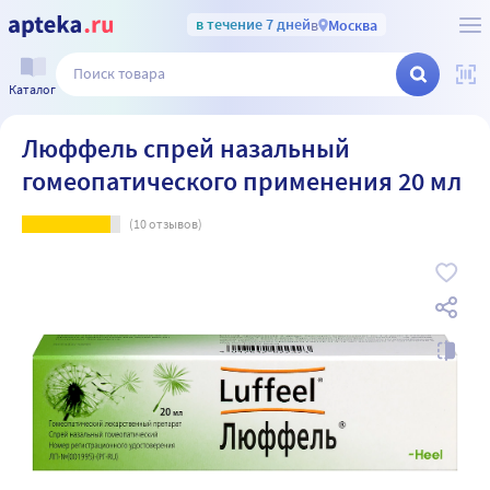
в течение 7 дней
в
Москва
Каталог
Люффель спрей назальный
гомеопатического применения 20 мл
(
10
отзывов)