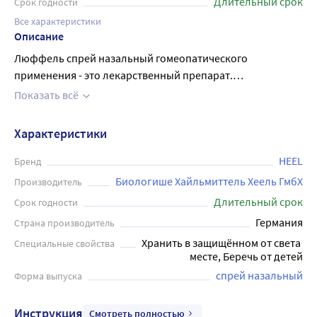
Длительный срок
Срок годности
Все характеристики
Описание
Люффель спрей назальный гомеопатического
применения - это лекарственный препарат.
Гомеопатический препарат, действие которого
Показать всё
обусловлено входящими в его состав компонентами.
Показания: аллергический ринит Препарат впрыскивают
Характеристики
по 1-2 дозы в каждый носовой ход 3 раза в день. Курс
лечения при острых состояниях - не дольше одной
HEEL
Бренд
недели. Увеличение курса лечения возможно только по
Биологише Хайльмиттель Хеель ГмбХ
Производитель
рекомендации врача. Применение препарата у детей от
Длительный срок
Срок годности
6-ти лет возможно по назначению и под контролем
Германия
Страна производитель
врача. 1. Удалить защитное кольцо. 2. Снять защитный
Хранить в защищённом от света 
Специальные свойства
колпачок. 3. До того, как пользоваться препаратом в
месте, Беречь от детей
первый раз, сдавить емкость несколько раз, как при
спрей назальный
Форма выпуска
пользовании насосом, до появления легкого облачка. 4.
Ввести отверстие для впрыскивания в ноздрю и
Инструкция
впрыснуть. Перед применением рекомендуется
Смотреть полностью