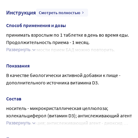
Инструкция
Смотреть полностью
Способ применения и дозы
принимать взрослым по 1 таблетке в день во время еды. 
Продолжительность приема - 1 месяц.
Развернуть
При необходимости прием БАД можно повторить.
Перед применением рекомендуется 
проконсультироваться с врачом.
Показания
В качестве биологически активной добавки к пище - 
дополнительного источника витамина D3.
Состав
носитель - микрокристаллическая целлюлоза; 
холекальциферол (витамин D3); антислеживающий агент 
Развернуть
- стеарат кальция; антислеживающий агент - диоксид 
кремния аморфный.