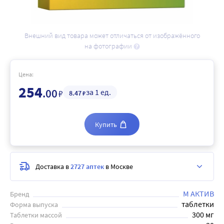
Внешний вид товара может отличаться от изображённого
на фотографии
Цена:
254
.00
за 1 ед.
₽
8
.47
₽
Купить
Доставка в
2727 аптек
в Москве
М АКТИВ
Бренд
таблетки
Форма выпуска
300 мг
Таблетки массой