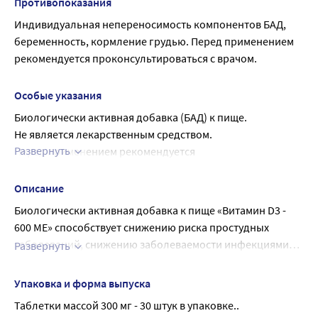
Противопоказания
Индивидуальная непереносимость компонентов БАД, 
беременность, кормление грудью. Перед применением 
рекомендуется проконсультироваться с врачом.
Особые указания
Биологически активная добавка (БАД) к пище.
Не является лекарственным средством.
Развернуть
Перед применением рекомендуется 
проконсультироваться с врачом.
Описание
Биологически активная добавка к пище «Витамин D3 -
600 ME» способствует снижению риска простудных
заболеваний, снижению заболеваемости инфекциями
Развернуть
верхних дыхательных путей, повышению защитных сил
– согласно Техническому регламенту Таможенного
организма в период простудных заболеваний;
союза «Пищевая продукция в части ее маркировки»
Упаковка и форма выпуска
улучшению обмена кальция и фосфора в костях,
ТР ТС 022/2011(Приложение 2); ** – не превышает
Таблетки массой 300 мг - 30 штук в упаковке..
предотвращению деминерализации костной ткани,
Пищевая и энергетическая ценность в суточной норме (1
верхний допустимый уровень потребления (15 мкг)