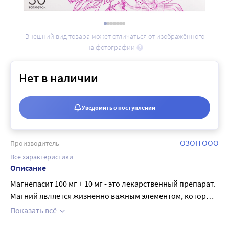
Внешний вид товара может отличаться от изображённого
на фотографии
Нет в наличии
Уведомить о поступлении
ОЗОН ООО
Производитель
Все характеристики
Описание
Магнепасит 100 мг + 10 мг - это лекарственный препарат.
Магний является жизненно важным элементом, который
находится во всех тканях организма и необходим для
Показать всё
нормального функционирования клеток, участвует в