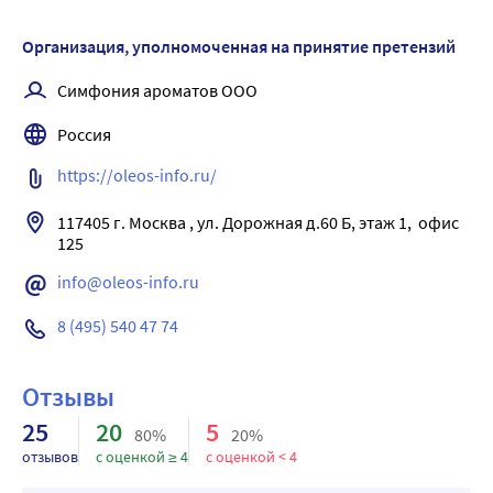
Используйте масло в выпечке, для заправки салатов, 
блюд из моркови, тыквы и фруктов.
Организация, уполномоченная на принятие претензий
Нагревать не рекомендуется!
Симфония ароматов ООО
Содержание жира в 100 г - 99,8 г.
В суточной дозе 1 чайной ложке (3-5 мл) содержится:
Россия
ПНЖК Омега 6 - 15-25% от нормы суточного потребления
https://oleos-info.ru/
Каротиноидов (в пересчёте на бета-каротин) 24-40%
117405 г. Москва , ул. Дорожная д.60 Б, этаж 1,  офис 
info@oleos-info.ru
8 (495) 540 47 74
Отзывы
25
20
5
80%
20%
отзывов
с оценкой ≥ 4
с оценкой < 4