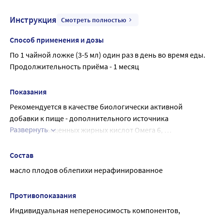
врачом.
Инструкция
Смотреть полностью
Способ применения и дозы
По 1 чайной ложке (3-5 мл) один раз в день во время еды.
Продолжительность приёма - 1 месяц
Показания
Рекомендуется в качестве биологически активной 
добавки к пище - дополнительного источника 
Развернуть
полиненасыщенных жирных кислот Омега 6, 
каротиноидов (в пересчёте на бета-каротин)
Состав
масло плодов облепихи нерафинированное
Противопоказания
Индивидуальная непереносимость компонентов, 