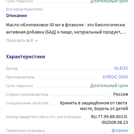
Длительный срок
Срок годности
Все характеристики
Описание
Масло облепиховое 50 мл в флаконе - это биологически
активная добавка (БАД) к пище, натуральный продукт,
который состоит из 100% масла плодов облепихи
Показать всё
нерафинированного. Облепиховое масло - это
богатейший источник разнообразных витаминов,
Характеристики
антиоксидантов и жирных кислот, по содержанию
каротиноидов считается лидером среди всех
OLEOS
Бренд
растительных масел. Облепиховое масло используется
ОЛЕОС ООО
Производитель
как общеукрепляющее средство, а также для
Длительный срок
Срок годности
профилактики гастрита, улучшения зрения и состояния
Россия
Страна производитель
кожи, работы кишечника. Используйте масло в выпечке,
Хранить в защищённом от света 
Специальные свойства
для заправки салатов, блюд из моркови, тыквы и
месте, Беречь от детей
фруктов. Нагревать не рекомендуется! По 1 чайной
RU.77.99.88.003.R.
Номер свидетельства о гос. регистрации
ложке (3-5 мл) один раз в день во время еды.
002508.08.23
Продолжительность приёма - 1 месяц. Перед
флакон
Первичная упаковка
применением рекомендуется проконсультироваться с