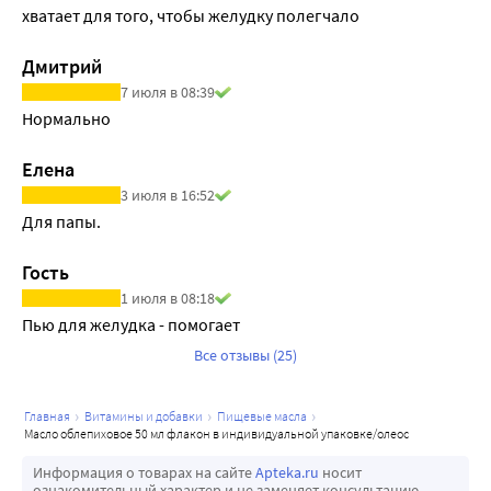
хватает для того, чтобы желудку полегчало
Дмитрий
7 июля в 08:39
Нормально
Елена
3 июля в 16:52
Для папы.
Гость
1 июля в 08:18
Пью для желудка - помогает
Все отзывы (25)
главная
витамины и добавки
пищевые масла
масло облепиховое 50 мл флакон в индивидуальной упаковке/олеос
Информация о товарах на сайте
Apteka.ru
носит
ознакомительный характер и не заменяет консультацию