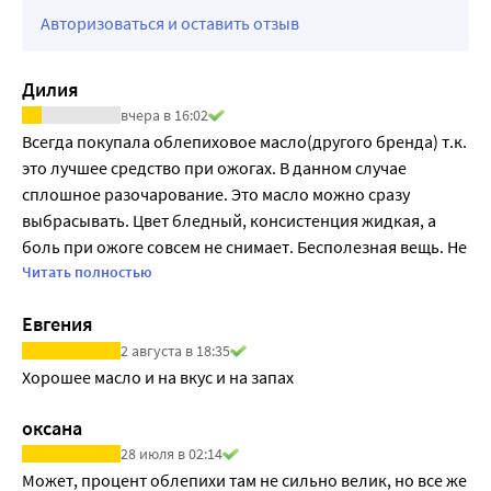
Авторизоваться и оставить отзыв
Дилия
вчера в 16:02
Всегда покупала облепиховое масло(другого бренда) т.к. 
это лучшее средство при ожогах. В данном случае 
сплошное разочарование. Это масло можно сразу 
выбрасывать. Цвет бледный, консистенция жидкая, а 
боль при ожоге совсем не снимает. Бесполезная вещь. Не 
советую покупать.
Читать полностью
Евгения
2 августа в 18:35
Хорошее масло и на вкус и на запах
оксана
28 июля в 02:14
Может, процент облепихи там не сильно велик, но все же 