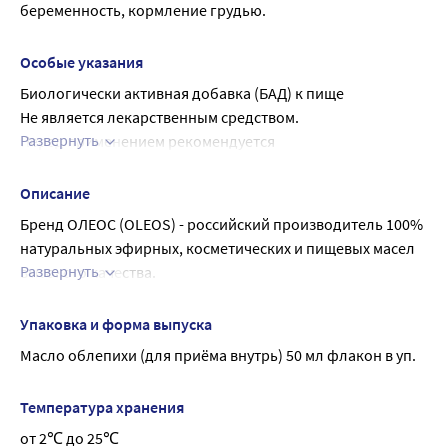
беременность, кормление грудью.
Особые указания
Биологически активная добавка (БАД) к пище
Не является лекарственным средством.
Развернуть
Перед применением рекомендуется 
проконсультироваться с врачом.
Описание
Бренд ОЛЕОС (OLEOS) - российский производитель 100% 
натуральных эфирных, косметических и пищевых масел 
Развернуть
высокого качества.
Облепиховое масло - это богатейший источник 
разнообразных витаминов, антиоксидантов и жирных 
Упаковка и форма выпуска
кислот, по содержанию каротиноидов считается 
Масло облепихи (для приёма внутрь) 50 мл флакон в уп.
лидером среди всех растительных масел.
Облепиховое масло используется как общеукрепляющее 
Температура хранения
средство, а также для профилактики гастрита, 
от 2℃ до 25℃
улучшения зрения и состояния кожи, работы кишечника.