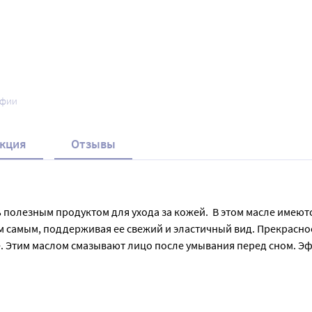
афии
кция
Отзывы
 полезным продуктом для ухода за кожей.  В этом масле имею
м самым, поддерживая ее свежий и эластичный вид. Прекрасное 
. Этим маслом смазывают лицо после умывания перед сном. Эф
вит массу приятных ощущений. Применяется наружно как в чис
 впитывается, не оставляя жирной пленки на коже. 

основного в ароматерапии с добавлением 2-5 капель эфирного 