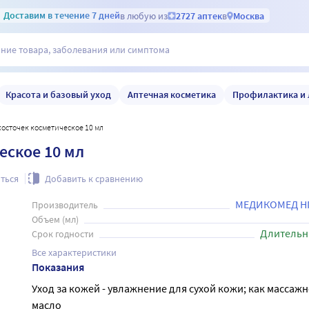
Доставим
в течение 7 дней
в любую из
2727 аптек
в
Москва
Красота и базовый уход
Аптечная косметика
Профилактика и 
косточек косметическое 10 мл
еское 10 мл
ться
Добавить к сравнению
МЕДИКОМЕД Н
Производитель
Объем (мл)
Длительн
Срок годности
Все характеристики
Показания
Уход за кожей - увлажнение для сухой кожи; как массаж
масло