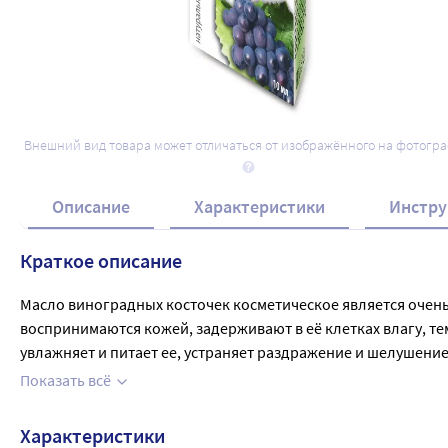
Внешний вид товара может отличаться от изображённого на фотогр
Описание
Характеристики
Инстру
Краткое описание
Масло виноградных косточек косметическое является очень
воспринимаются кожей, задерживают в её клетках влагу, те
увлажняет и питает ее, устраняет раздражение и шелушение
Массаж с использованием масла виноградной косточки доста
Показать всё
Масло виноградных косточек имеет легкую текстуру и быстро
Масло виноградной косточки часто используется в качестве 
Характеристики