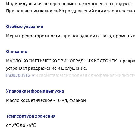
Индивидуальная непереносимость компонентов продукта.
При появлении каких-либо раздражений или аллергически
Особые указания
Меры предосторожности: при попадании в глаза, промыть 
Описание
МАСЛО КОСМЕТИЧЕСКОЕ ВИНОГРАДНЫХ КОСТОЧЕК - прекрасное 
устраняет раздражение и шелушение.
Развернуть
Внешний вид и свойства: Однородная однофазная жидкость 
бледным желтоватым оттенком, со слабым запахом виногр
Виноградная лоза с древних времен считается священным и
Упаковка и форма выпуска
Не только за свои исключительные пищевые качества, но и
Масло косметическое - 10 мл, флакон
Масло виноградной косточки еще и прекрасное смягчающее 
Масло благотворно воздействует на инертную, вялую кожу
Температура хранения
Кожа становится блестящей, эластичной и мягкой.
от 2℃ до 25℃
Эффективно как маска для рук после маникюра.
Массаж с использованием масла виноградной косточки дос