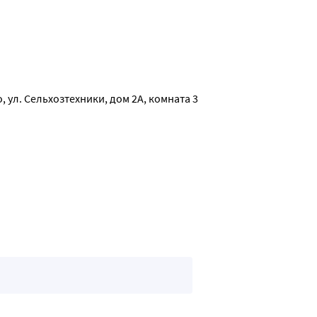
 с эфирными маслами.
, ул. Сельхозтехники, дом 2А, комната 3