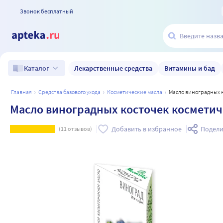
Звонок бесплатный
Лекарственные средства
Витамины и бад
Каталог
главная
средства базового ухода
косметические масла
Масло виноградных 
Масло виноградных косточек косметич
Добавить в избранное
Подели
(
11
отзывов)