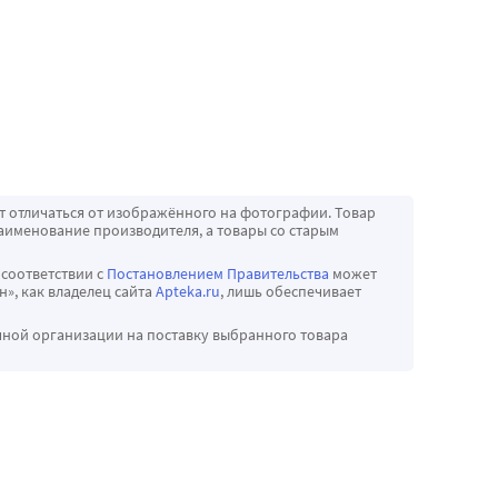
т отличаться от изображённого на фотографии. Товар
аименование производителя, а товары со старым
 соответствии с
Постановлением Правительства
может
», как владелец сайта
Apteka.ru
, лишь обеспечивает
чной организации на поставку выбранного товара