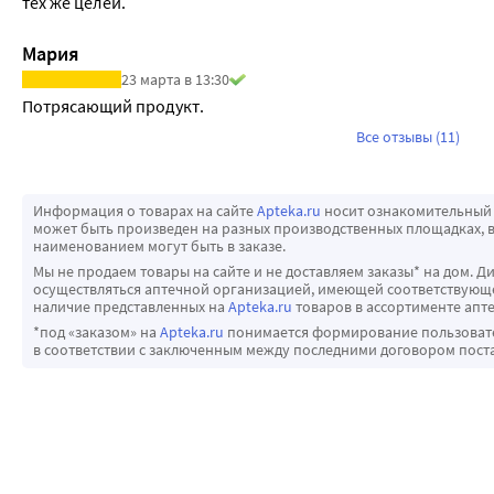
тех же целей.
Мария
23 марта в 13:30
Потрясающий продукт.
Все отзывы (11)
Информация о товарах на сайте
Apteka.ru
носит ознакомительный 
может быть произведен на разных производственных площадках, в
наименованием могут быть в заказе.
Мы не продаем товары на сайте и не доставляем заказы* на дом. Д
осуществляться аптечной организацией, имеющей соответствующее
наличие представленных на
Apteka.ru
товаров в ассортименте апте
*под «заказом» на
Apteka.ru
понимается формирование пользовател
в соответствии с заключенным между последними договором пост