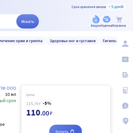
~ 5 дней
Срок хранения заказа
Искать
Акции
Уценка
Корзина
лечение орви и гриппа
Здоровье ног и суставов
Гигиена и уход
ПФ ООО
10 мл
Цена:
ый срок
5
115
.79
₽
110
.00
₽
ное
Купить