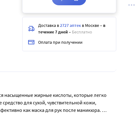
Доставка в
2727 аптек
в Москве
–
в
течение 7 дней
–
Бесплатно
Оплата при получении
тся насыщенные жирные кислоты, которые легко 
средство для сухой, чувствительной кожи, 
фективно как маска для рук после маникюра. 
том виде, так и в сочетании с эфирными маслами. 
масла на 15 кв. м.