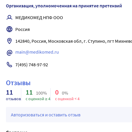
Применяется наружно как в чистом виде, так и в сочетании
Организация, уполномоченная на принятие претензий
МЕДИКОМЕД НПФ ООО
Россия
142840, Россия, Московская обл, г. Ступино, пгт Михнево
main@medikomed.ru
7(495) 748-97-92
Отзывы
11
11
0
100%
0%
отзывов
с оценкой ≥ 4
с оценкой < 4
Авторизоваться и оставить отзыв