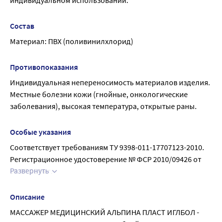
индивидуальном использовании.
Состав
Материал: ПВХ (поливинилхлорид)
Противопоказания
Индивидуальная непереносимость материалов изделия. 
Местные болезни кожи (гнойные, онкологические 
заболевания), высокая температура, открытые раны.
Особые указания
Соответствует требованиям ТУ 9398-011-17707123-2010.
Регистрационное удостоверение № ФСР 2010/09426 от 
Развернуть
08.07.2016 г.
Хранение.
Мячи медицинские следует хранить в помещении при 
Описание
температуре от +5 до +40 и
МАССАЖЕР МЕДИЦИНСКИЙ АЛЬПИНА ПЛАСТ ИГЛБОЛ - 
относительной влажности воздуха не более 85%. 