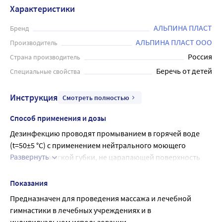
Характеристики
АЛЬПИНА ПЛАСТ
Бренд
АЛЬПИНА ПЛАСТ ООО
Производитель
Россия
Страна производитель
Беречь от детей
Специальные свойства
Инструкция
Смотреть полностью
Способ применения и дозы
Дезинфекцию проводят промыванием в горячей воде 
(t=50±5 °С) с применением нейтрального моющего 
Развернуть
средства и мягкой губки, не царапающей поверхность 
или методом погружения в 3%-ый раствор перекиси 
водорода или в 3% раствор хлорамина на 80 минут.
Показания
По окончании дезинфекции изделия промывают 
Предназначен для проведения массажа и лечебной 
проточной питьевой водой.
гимнастики в лечебных учреждениях и в 
Далее мячик использовать для массажа.