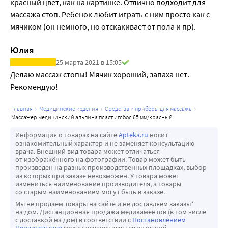
красный цвет, как на картинке. Отлично подходит для 
массажа стоп. Ребенок любит играть с ним просто как с 
мячиком (он немного, но отскакивает от пола и пр).
Юлия
25 марта 2021 в 15:05
Делаю массаж стопы! Мячик хороший, запаха нет. 
Рекомендую!
главная
медицинские изделия
средства и приборы для массажа
массажер медицинский альпина пласт иглбол 65 мм/красный
Информация о товарах на сайте
Apteka.ru
носит
ознакомительный характер и не заменяет консультацию
врача. Внешний вид товара может отличаться
от изображённого на фотографии. Товар может быть
произведен на разных производственных площадках, выбор
из которых при заказе невозможен. У товара может
измениться наименование производителя, а товары
со старым наименованием могут быть в заказе.
Мы не продаем товары на сайте и не доставляем заказы*
на дом. Дистанционная продажа медикаментов (в том числе
с доставкой на дом) в соответствии с
Постановлением
Правительства
может осуществляться аптечной