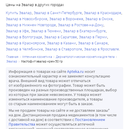
Цены на Эвалар в других городах
Купить Эвалар
Эвалар в Санкт-Петербурге
Эвалар в Краснодаре
Эвалар в Новосибирске
Эвалар в Воронеже
Эвалар в Омске
Эвалар в Нижнем Новгороде
Эвалар в Ростове-на-Дону
Эвалар в Уфе
Эвалар в Тюмени
Эвалар в Екатеринбурге
Эвалар в Волгограде
Эвалар в Саратове
Эвалар в Перми
Эвалар в Красноярске
Эвалар в Казани
Эвалар в Самаре
Эвалар в Челябинске
Эвалар в Ставрополе
Эвалар в Ярославле
главная
аптечная косметика
дерматологическая косметика для тела
эвалар
мастофит эвалар крем 50 гр
Информация о товарах на сайте
Apteka.ru
носит
ознакомительный характер и не заменяет консультацию
врача. Внешний вид товара может отличаться
от изображённого на фотографии. Товар может быть
произведен на разных производственных площадках, выбор
из которых при заказе невозможен. У товара может
измениться наименование производителя, а товары
со старым наименованием могут быть в заказе.
Мы не продаем товары на сайте и не доставляем заказы*
на дом. Дистанционная продажа медикаментов (в том числе
с доставкой на дом) в соответствии с
Постановлением
Правительства
может осуществляться аптечной
организацией, имеющей соответствующее разрешение