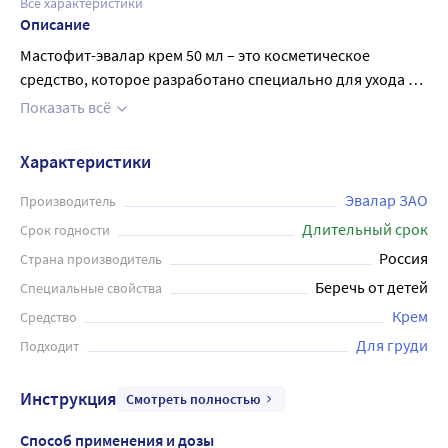
Все характеристики
Описание
Мастофит-эвалар крем 50 мл – это косметическое
средство, которое разработано специально для ухода за
грудью. Крем содержит уникальный комплекс
Показать всё
ингредиентов, который способствует нормализации
обменных процессов, питанию и увлажнению кожи,
Характеристики
улучшению формы груди. Крем обладает легкой
текстурой, быстро впитывается и не оставляет жирной
Эвалар ЗАО
Производитель
пленки. Его активные компоненты способствует
Длительный срок
Срок годности
сохранению здоровья женской груди снаружи. Средство
Россия
Страна производитель
не содержит в составе гормонов, поэтому не нарушает
Беречь от детей
Специальные свойства
естественный гормональный фон в организме.
Крем
Средство
Мастофит-эвалар крем 50 мл - идеальный выбор для
женщин, которые хотят сохранить молодость и красоту
Для груди
Подходит
своей груди. Он абсолютно безопасен для здоровья и
регулярное использование помогает достигать
Инструкция
Смотреть полностью
желаемых результатов.
Способ применения и дозы