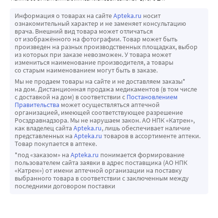
специалистом по контактной коррекции.
Информация о товарах на сайте
Apteka.ru
носит
Если линза прилипла к глазу (перестала двигаться),
ознакомительный характер и не заменяет консультацию
врача. Внешний вид товара может отличаться
закапайте несколько капель смазывающего раствора
от изображённого на фотографии. Товар может быть
и подождите, пока подвижность линзы
произведен на разных производственных площадках, выбор
из которых при заказе невозможен. У товара может
восстановится. После этого попробуйте снять линзу.
измениться наименование производителя, а товары
Если линза продолжает прилипать к глазу,
со старым наименованием могут быть в заказе.
НЕМЕДЛЕННО обратитесь к специалисту по
Мы не продаем товары на сайте и не доставляем заказы*
на дом. Дистанционная продажа медикаментов (в том числе
контактной коррекции. ДОПОЛНИТЕЛЬНАЯ
с доставкой на дом) в соответствии с
Постановлением
ИНФОРМАЦИЯ Риск развития язвенного кератита
Правительства
может осуществляться аптечной
организацией, имеющей соответствующее разрешение
значительно выше при использовании линз в
Росздравнадзора. Мы не нарушаем закон. АО НПК «Катрен»,
пролонгированном режиме ношения, чем при
как владелец сайта
Apteka.ru
, лишь обеспечивает наличие
представленных на
Apteka.ru
товаров в ассортименте аптеки.
дневном режиме ношения. Ношение контактных линз
Товар покупается в аптеке.
увеличивает риск глазных инфекций. Курение
*под «заказом» на
Apteka.ru
понимается формирование
увеличивает риск развития язвенного кератита для
пользователем сайта заявки в адрес поставщика (АО НПК
«Катрен») от имени аптечной организации на поставку
носителей контактных линз.
выбранного товара в соответствии с заключенным между
последними договором поставки