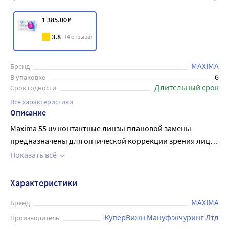
1 385
.00
₽
3.8
(
4
отзыва)
MAXIMA
Бренд
6
В упаковке
Длительный срок
Срок годности
Все характеристики
Описание
Maxima 55 uv контактные линзы плановой замены -
предназначены для оптической коррекции зрения лиц,
не имеющих заболеваний глаз и с минимальной
Показать всё
степенью астигматизма, не влияющей на качество
зрения. Базовая кривизна - 8,6 мм Диаметр - 14,2 мм
Характеристики
Режим замены - ежемесячный (раз в 30 дней). Это
оптимальный выбор для людей, которые ценят
MAXIMA
Бренд
постоянство и предпочитают линзы плановой замены: 6
КуперВижн Мануфэкчуринг Лтд
Производитель
линз в упаковке гарантируют запас контактных линз.