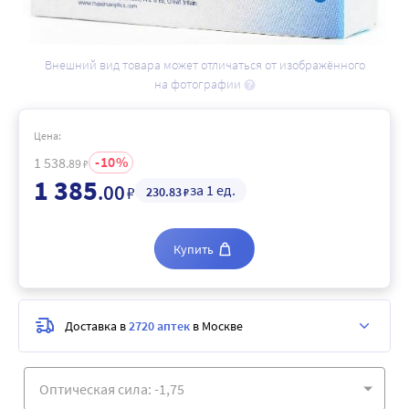
Внешний вид товара может отличаться от изображённого
на фотографии
Цена:
10
1 538
.89
₽
1 385
.00
за 1 ед.
₽
230
.83
₽
Купить
Доставка в
2720 аптек
в Москве