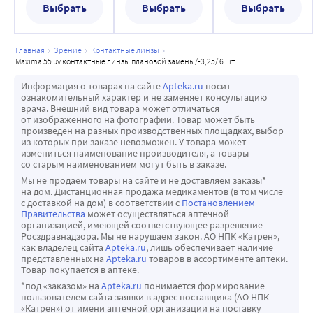
Выбрать
Выбрать
Выбрать
главная
зрение
контактные линзы
maxima 55 uv контактные линзы плановой замены/-3,25/ 6 шт.
Информация о товарах на сайте
Apteka.ru
носит
ознакомительный характер и не заменяет консультацию
врача. Внешний вид товара может отличаться
от изображённого на фотографии. Товар может быть
произведен на разных производственных площадках, выбор
из которых при заказе невозможен. У товара может
измениться наименование производителя, а товары
со старым наименованием могут быть в заказе.
Мы не продаем товары на сайте и не доставляем заказы*
на дом. Дистанционная продажа медикаментов (в том числе
с доставкой на дом) в соответствии с
Постановлением
Правительства
может осуществляться аптечной
организацией, имеющей соответствующее разрешение
Росздравнадзора. Мы не нарушаем закон. АО НПК «Катрен»,
как владелец сайта
Apteka.ru
, лишь обеспечивает наличие
представленных на
Apteka.ru
товаров в ассортименте аптеки.
Товар покупается в аптеке.
*под «заказом» на
Apteka.ru
понимается формирование
пользователем сайта заявки в адрес поставщика (АО НПК
«Катрен») от имени аптечной организации на поставку