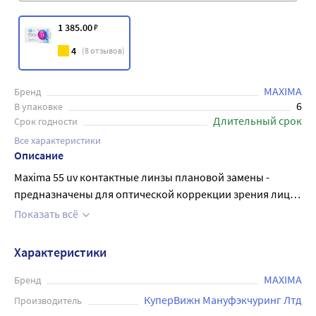
1 385
.00
₽
4
(
8
отзывов)
MAXIMA
Бренд
6
В упаковке
Длительный срок
Срок годности
Все характеристики
Описание
Maxima 55 uv контактные линзы плановой замены -
предназначены для оптической коррекции зрения лиц,
не имеющих заболеваний глаз и с минимальной
Показать всё
степенью астигматизма, не влияющей на качество
зрения. Базовая кривизна - 8,6 мм Диаметр - 14,2 мм
Характеристики
Режим замены - ежемесячный (раз в 30 дней). Это
оптимальный выбор для людей, которые ценят
MAXIMA
Бренд
постоянство и предпочитают линзы плановой замены: 6
КуперВижн Мануфэкчуринг Лтд
Производитель
линз в упаковке гарантируют запас контактных линз.