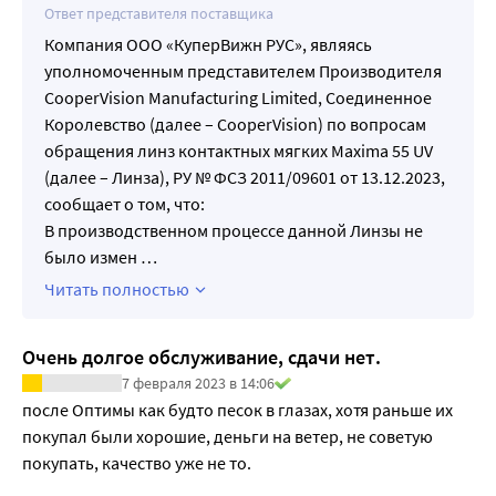
Если на линзе (линзах) пыль, ресничка или другое
Ответ представителя поставщика
инородное тело, или проблема исчезла и линза
Компания ООО «КуперВижн РУС», являясь
(линзы) выглядит неповрежденной, тщательно
уполномоченным представителем Производителя
очистите, промойте и продезинфицируйте/
CooperVision Manufacturing Limited, Соединенное
нейтрализуйте линзу (линзы) перед использованием.
Королевство (далее – CooperVision) по вопросам
Если вышеперечисленные симптомы не исчезают
обращения линз контактных мягких Maxima 55 UV
после надевания новой линзы (линз), снимите линзы
(далее – Линза), РУ № ФСЗ 2011/09601 от 13.12.2023,
НЕМЕДЛЕННО и срочно свяжитесь со специалистом по
сообщает о том, что:
контактной коррекции. Возможно развитие таких
В производственном процессе данной Линзы не
серьезных осложнений, как инфекция, язва роговицы
было измен
…
(язвенный кератит) или ирит. Эти состояния могут
Читать полностью
быстро прогрессировать и приводить к стойкой
потере зрения. Лечение состояний, таких как эрозии,
Очень долгое обслуживание, сдачи нет.
эпителиальное прокрашивание и бактериальные
конъюнктивиты, должно быть начато как можно
7 февраля 2023 в 14:06
после Оптимы как будто песок в глазах, хотя раньше их 
раньше во избежание осложнений.
покупал были хорошие, деньги на ветер, не советую 
Периодическая сухость может исчезнуть после
покупать, качество уже не то.
использования смазывающих и увлажняющих капель.
Если сухость не проходит, проконсультируйтесь со