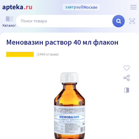
завтра
в
Москве
Каталог
Меновазин раствор 40 мл флакон
(
1464
отзыва)