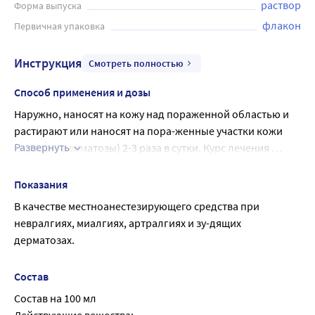
раствор
Форма выпуска
флакон
Первичная упаковка
Инструкция
Смотреть полностью
Способ применения и дозы
Наружно, наносят на кожу над пораженной областью и 
растирают или наносят на пора-женные участки кожи 
Развернуть
(зудящие дерматозы) 2-3 раза в сутки. Курс лечения 
продолжается в зависимости от лечебного эффекта, но 
не более 3-4 недель. При необходимости курс ле-чения 
Показания
повторяют.
В качестве местноанестезирующего средства при 
невралгиях, миалгиях, артралгиях и зу-дящих 
дерматозах.
Состав
Состав на 100 мл