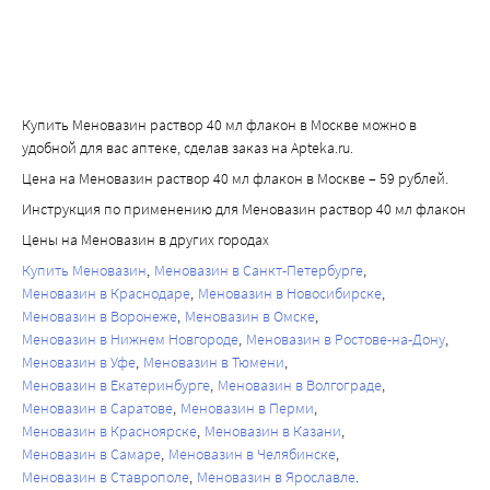
Купить Меновазин раствор 40 мл флакон в Москве можно в
удобной для вас аптеке, сделав заказ на Apteka.ru.
Цена на Меновазин раствор 40 мл флакон в Москве – 59 рублей.
Инструкция по применению для Меновазин раствор 40 мл флакон
Цены на Меновазин в других городах
Купить Меновазин
Меновазин в Санкт-Петербурге
Меновазин в Краснодаре
Меновазин в Новосибирске
Меновазин в Воронеже
Меновазин в Омске
Меновазин в Нижнем Новгороде
Меновазин в Ростове-на-Дону
Меновазин в Уфе
Меновазин в Тюмени
Меновазин в Екатеринбурге
Меновазин в Волгограде
Меновазин в Саратове
Меновазин в Перми
Меновазин в Красноярске
Меновазин в Казани
Меновазин в Самаре
Меновазин в Челябинске
Меновазин в Ставрополе
Меновазин в Ярославле