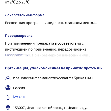
от 2℃ до 25℃
прохлады, сопровождающееся анальгезирующим 
эффектом и облегчением зуда. Усиливает 
Лекарственная форма
анестезирующее действие прокаина и бензокаина.
Бесцветная прозрачная жидкость с запахом ментола.
Прокаин - местноанестезирующее средство с умеренной 
анестезирующей активностью. Блокирует натриевые 
каналы, препятствует генерации импульсов в 
Передозировка
окончаниях чувстви-тельных нервов и проведению 
При применении препарата в соответствии с 
импульсов по нервным волокнам.
инструкцией по применению, передозиров-ка 
Бензокаин - местный анестетик для поверхностной 
Развернуть
маловероятна. При чрезмерном нанесении или 
анестезии. Препятствует возникнове-нию болевых 
длительном его применении возможно усиление 
импульсов в окончаниях чувствительных нервов и их 
побочных эффектов. Лечение: симптоматическая 
Организация, уполномоченная на принятие претензий
проведению по нерв-ным волокнам.
терапия.
Ивановская фармацевтическая фабрика ОАО
Россия
ivff37.ru
153007, Ивановская область, г. Иваново, ул. 