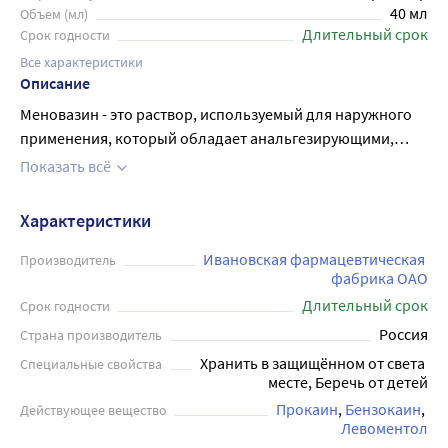
40 мл
Объем (мл)
Длительный срок
Срок годности
Все характеристики
Описание
Меновазин - это раствор, используемый для наружного
применения, который обладает анальгезирующими,
расслабляющими и противовоспалительными
Показать всё
свойствами. Он состоит из таких компонентов, как
ментол, анестезин и бензокаин, которые помогают
Характеристики
устранить болевые ощущения, снять мышечное
напряжение и уменьшить воспаление. Препарат
Ивановская фармацевтическая 
Производитель
фабрика ОАО
эффективен при лечении мелких травм, синяков,
Длительный срок
растяжений, мышечных болей, а также при лечении
Срок годности
невралгии и заболеваний суставов. Раствор представлен
Россия
Страна производитель
в флаконе объемом 40 мл, удобном для домашнего
Хранить в защищённом от света 
Специальные свойства
использования.
месте, Беречь от детей
Прокаин
Бензокаин
Действующее вещество
Левоментол