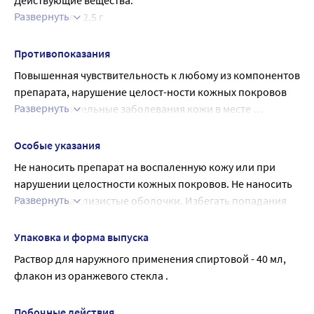
Действующие вещества:
Развернуть
Левоментол - 2,5 г
Прокаина гидрохлорид (новокаина гидрохлорид) - 1,0 г
Бензокаин (анестезин) - 1,0 г
Противопоказания
Вспомогательное вещество:
Повышенная чувствительность к любому из компонентов 
Этанол (этиловый спирт) 70 % до 100 мл
препарата, нарушение целост-ности кожных покровов 
Развернуть
или воспалительные заболевания кожи в месте 
предполагаемого нанесения (в т.ч. дерматит, экзема), 
беременность, период лактации, детский возраст до 18 
Особые указания
лет.
Не наносить препарат на воспаленную кожу или при 
нарушении целостности кожных покровов. Не наносить 
Развернуть
препарат на слизистые оболочки. Избегать попадания 
препарата в глаза. При случайном попадании препарата 
в глаза, следует обильно промыть их водой. После 
Упаковка и форма выпуска
использования препарата рекомендуется вымыть руки.
Раствор для наружного применения спиртовой - 40 мл, 
Влияние на способность управлять транспортными 
флакон из оранжевого стекла .
средствами, механизмами
Препарат не оказывает влияние на способность 
Побочные действия