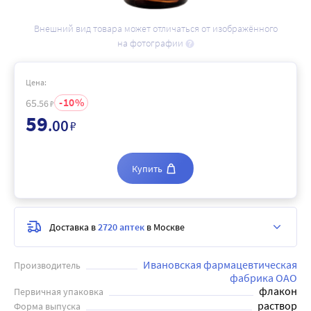
Внешний вид товара может отличаться от изображённого
на фотографии
Цена:
10
65
.56
₽
59
.00
₽
Купить
Доставка в
2720 аптек
в Москве
Ивановская фармацевтическая
Производитель
фабрика ОАО
флакон
Первичная упаковка
раствор
Форма выпуска