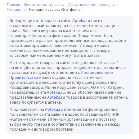
главная
лекарственные средства
дерматологические средства
меновазин
меновазин раствор 40 мл флакон
Информация о товарах на сайте
Apteka.ru
носит
ознакомительный характер и не заменяет консультацию
врача. Внешний вид товара может отличаться
от изображённого на фотографии. Товар может быть
произведен на разных производственных площадках, выбор
из которых при заказе невозможен. У товара может
измениться наименование производителя, а товары
со старым наименованием могут быть в заказе.
Мы не продаем товары на сайте и не доставляем заказы*
на дом. Дистанционная продажа медикаментов (в том числе
с доставкой на дом) в соответствии с
Постановлением
Правительства
может осуществляться аптечной
организацией, имеющей соответствующее разрешение
Росздравнадзора. Мы не нарушаем закон. АО НПК «Катрен»,
как владелец сайта
Apteka.ru
, лишь обеспечивает наличие
представленных на
Apteka.ru
товаров в ассортименте аптеки.
Товар покупается в аптеке.
*под «заказом» на
Apteka.ru
понимается формирование
пользователем сайта заявки в адрес поставщика (АО НПК
«Катрен») от имени аптечной организации на поставку
выбранного товара в соответствии с заключенным между
последними договором поставки