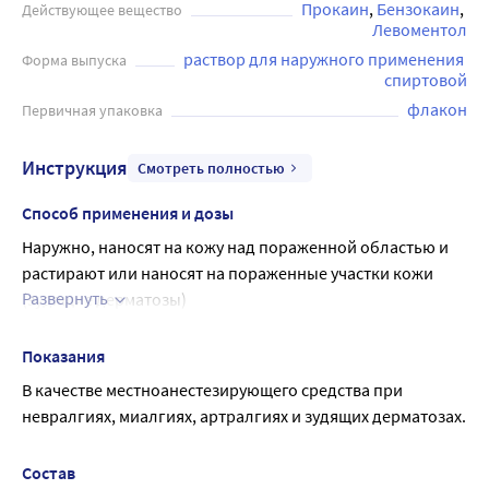
занимаются спортом или тяжелым физическим трудом,
Прокаин
Бензокаин
Действующее вещество
так как он помогает быстро справиться с болями и
Левоментол
дискомфортом.
раствор для наружного применения 
Форма выпуска
спиртовой
флакон
Первичная упаковка
Инструкция
Смотреть полностью
Способ применения и дозы
Наружно, наносят на кожу над пораженной областью и 
растирают или наносят на пораженные участки кожи 
Развернуть
(зудящие дерматозы)
2-3 раза в сутки. Курс лечения продолжается в 
зависимости
Показания
от лечебного эффекта, но не более 3-4 недель. При 
В качестве местноанестезирующего средства при 
необходимости курс лечения повторяют.
невралгиях, миалгиях, артралгиях и зудящих дерматозах.
Состав