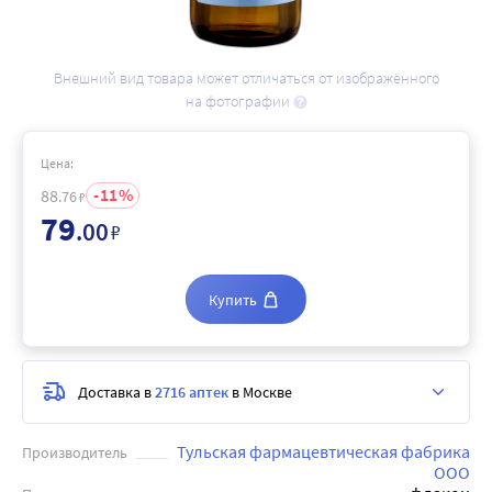
Внешний вид товара может отличаться от изображённого
на фотографии
Цена:
11
88
.76
₽
79
.00
₽
Купить
Доставка в
2716 аптек
в Москве
Тульская фармацевтическая фабрика
Производитель
ООО