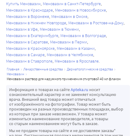
Купить Меновазин
Меновазин в Санкт-Петербурге
Меновазин в Краснодаре
Меновазин в Новосибирске
Меновазин в Воронеже
Меновазин в Омске
Меновазин в Нижнем Новгороде
Меновазин в Ростове-на-Дону
Меновазин в Уфе
Меновазин в Тюмени
Меновазин в Екатеринбурге
Меновазин в Волгограде
Меновазин в Саратове
Меновазин в Перми
Меновазин в Красноярске
Меновазин в Казани
Меновазин в Самаре
Меновазин в Челябинске
Меновазин в Ставрополе
Меновазин в Ярославле
главная
лекарственные средства
дерматологические средства
меновазин
меновазин раствор для наружного применения спиртовой 40 мл флакон
Информация о товарах на сайте
Apteka.ru
носит
ознакомительный характер и не заменяет консультацию
врача. Внешний вид товара может отличаться
от изображённого на фотографии. Товар может быть
произведен на разных производственных площадках, выбор
из которых при заказе невозможен. У товара может
измениться наименование производителя, а товары
со старым наименованием могут быть в заказе.
Мы не продаем товары на сайте и не доставляем заказы*
на дом. Дистанционная продажа медикаментов (в том числе