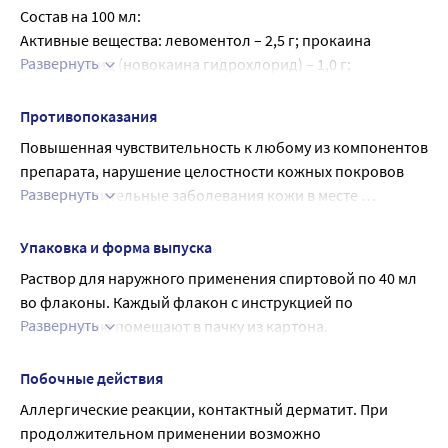
Состав на 100 мл:
Активные вещества: левоментол – 2,5 г; прокаина 
Развернуть
гидрохлорид (новокаина гидрохлорид) – 1,0 г; 
бензокаин (анестезин) – 1,0 г.
Вспомогательное вещество: этанол (этиловый спирт) 70 
Противопоказания
% - до 100 мл.
Повышенная чувствительность к любому из компонентов 
препарата, нарушение целостности кожных покровов 
Развернуть
или воспалительные заболевания кожи в месте 
предполагаемого нанесения (в т.ч. дерматит, экзема). 
Беременность, период лактации, детский возраст до 18 
Упаковка и форма выпуска
лет (в связи с отсутствием данных).
Раствор для наружного применения спиртовой по 40 мл 
во флаконы. Каждый флакон с инструкцией по 
Развернуть
применению помещают в пачку из картона.
Допускается упаковка флаконов без пачки вместе с 
равным количеством инструкций по медицинскому 
Побочные действия
применению в групповую упаковку.
Аллергические реакции, контактный дерматит. При 
продолжительном применении возможно 