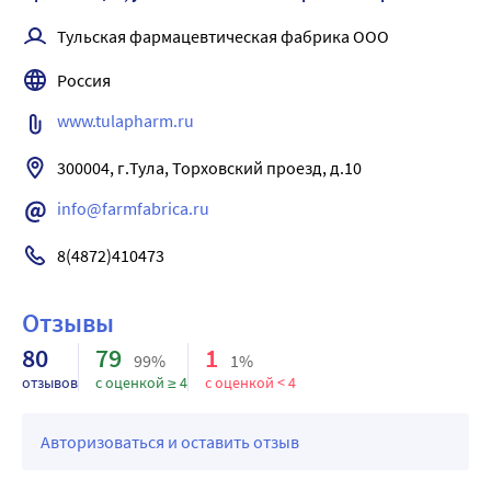
окончаниях чувствительных нервов
Тульская фармацевтическая фабрика ООО
и проведению импульсов по нервным волокнам.
Бензокаин - местный анестетик для поверхностной 
Россия
анестезии. Препятствует возникновению болевых 
www.tulapharm.ru
импульсов в окончаниях чувствительных нервов и их 
проведению по нервным волокнам.
300004, г.Тула, Торховский проезд, д.10
info@farmfabrica.ru
8(4872)410473
Отзывы
80
79
1
99%
1%
отзывов
с оценкой ≥ 4
с оценкой < 4
Авторизоваться и оставить отзыв