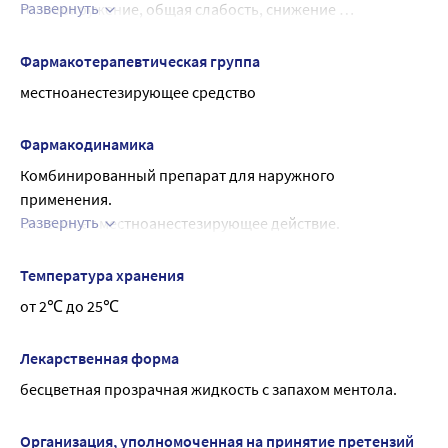
Развернуть
головокружение, общая слабость, снижение 
артериального давления. В этих случаях прекращают 
применение препарата.
Фармакотерапевтическая группа
местноанестезирующее средство
Фармакодинамика
Комбинированный препарат для наружного 
применения.
Развернуть
Оказывает местноанестезирующее действие.
Левоментол при нанесении на кожу вызывает 
раздражение нервных окончаний, расширяет 
Температура хранения
поверхностные сосуды кожи, вызывая ощущение 
от 2℃ до 25℃
прохлады, сопровождающееся анальгезирующим 
эффектом и облегчением зуда. Усиливает 
Лекарственная форма
анестезирующее действие прокаина и бензокаина.
бесцветная прозрачная жидкость с запахом ментола.
Прокаин - местноанестезирующее средство с умеренной 
анестезирующей активностью. Блокирует натриевые 
каналы, препятствует генерации импульсов в 
Организация, уполномоченная на принятие претензий