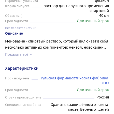
флакон
Первичная упаковка
раствор для наружного применения
Форма выпуска
спиртовой
40 мл
Объем (мл)
Длительный срок
Срок годности
Все характеристики
Описание
Меновазин - спиртвый раствор, который включает в себя
несколько активных компонентов: ментол, новокаини
анестезин. Этот препарат обладает
Показать всё
местноанестезирующим и охлаждающим эффектом,
который помогает устранить боль и снизить воспаление.
Характеристики
Меновазин широко используется при лечении болей в
мышцах и суставах, а также для снятия усталости и
Тульская фармацевтическая фабрика 
Производитель
ООО
напряжения после тяжелых нагрузок на тело. Раствор
Длительный срок
прост в использовании: его нужно нанести на
Срок годности
поврежденную область кожи и помассировать.
Россия
Страна производитель
Рекомендуется применять не более 3-4 раз в день.
Хранить в защищённом от света 
Специальные свойства
Меновазин очень популярен среди людей, которые
месте, Беречь от детей