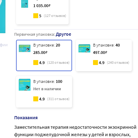
1 035
.00
₽
5
(
127
отзывов)
Другое
Первичная упаковка:
афии
В упаковке:
20
В упаковке:
40
285
.00
₽
497
.00
₽
4.9
4.9
(
120
отзывов)
(
240
отзывов)
В упаковке:
100
Нет в наличии
4.9
(
311
отзывов)
Показания
Заместительная терапия недостаточности экзокринной
функции поджелудочной железы у детей и взрослых,