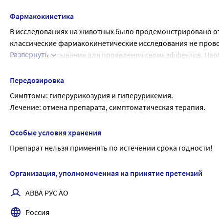
Фармакокинетика
В исследованиях на животных было продемонстрировано от
классические фармакокинетические исследования не пров
Развернуть
требуется всасывания для проявления своих эффектов. Нао
реализуется в просвете желудочно-кишечного тракта. По сво
прохождении через желудочно-кишечный тракт ферментные 
Передозировка
виде пептидов и аминокислот.
Симптомы: гиперурикозурия и гиперурикемия.
Лечение: отмена препарата, симптоматическая терапия.
Особые условия хранения
Препарат нельзя применять по истечении срока годности!
Организация, уполномоченная на принятие претензий
АВВА РУС АО
Россия