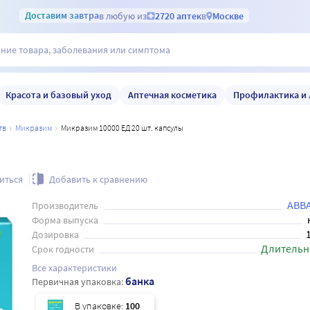
Доставим
завтра
в любую из
2720 аптек
в
Москве
Красота и базовый уход
Аптечная косметика
Профилактика и 
тв
микразим
Микразим 10000 ЕД 20 шт. капсулы
иться
Добавить к сравнению
АВВА
Производитель
Форма выпуска
Дозировка
Длительн
Срок годности
Все характеристики
банка
Первичная упаковка:
В упаковке:
100