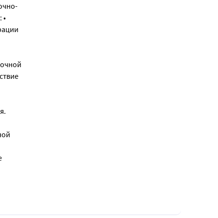
очно-
 •
рации
дочной
ствие
я.
ной
е