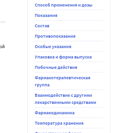
Способ применения и дозы
Показания
не 
Состав
т, а 
Противопоказания
остью, 
ой 
Особые указания
Упаковка и форма выпуска
у или 
 или 
Побочные действия
Фармакотерапевтическая
 защитную 
группа
ктивности и 
Взаимодействие с другими
декватное 
лекарственными средствами
Фармакодинамика
етей младше 
Температура хранения
 ЖКТ в 