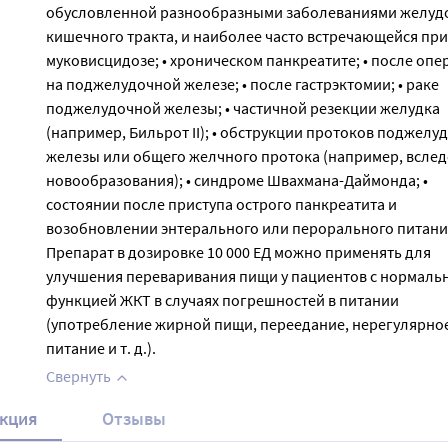
обусловленной разнообразными заболеваниями желуд
кишечного тракта, и наиболее часто встречающейся при:
муковисцидозе; • хроническом панкреатите; • после опе
на поджелудочной железе; • после гастрэктомии; • раке
поджелудочной железы; • частичной резекции желудка
(например, Бильрот II); • обструкции протоков поджелу
железы или общего желчного протока (например, вслед
новообразования); • синдроме Швахмана-Даймонда; •
состоянии после приступа острого панкреатита и
возобновлении энтерального или перорального питани
Препарат в дозировке 10 000 ЕД можно применять для
улучшения переваривания пищи у пациентов с нормаль
функцией ЖКТ в случаях погрешностей в питании
(употребление жирной пищи, переедание, нерегулярно
питание и т. д.).
Свернуть
кция
Отзывы