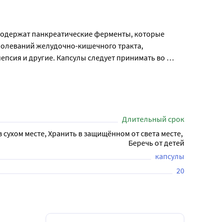
содержат панкреатические ферменты, которые 
болеваний желудочно-кишечного тракта, 
сия и другие. Капсулы следует принимать во 
 пациента и степени нарушения функций желудочно-
о компонента препарата. Перед применением 
Длительный срок
в сухом месте, Хранить в защищённом от света месте, 
Беречь от детей
капсулы
20