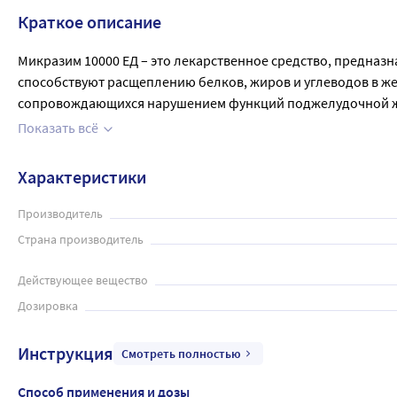
Краткое описание
Микразим 10000 ЕД – это лекарственное средство, предна
способствуют расщеплению белков, жиров и углеводов в же
сопровождающихся нарушением функций поджелудочной желе
время еды, запивая достаточным количеством воды. Дозир
Показать всё
кишечного тракта. Не рекомендуется использовать Микраз
необходимо проконсультироваться с врачом.
Характеристики
Производитель
Страна производитель
Действующее вещество
Дозировка
Инструкция
Смотреть полностью
Способ применения и дозы