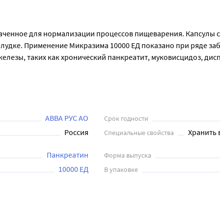
значенное для нормализации процессов пищеварения. Капсулы 
лудке. Применение Микразима 10000 ЕД показано при ряде за
зы, таких как хронический панкреатит, муковисцидоз, диспеп
овка определяется индивидуально в зависимости от состояния
им 10000 ЕД при индивидуальной непереносимости какого-либ
АВВА РУС АО
Срок годности
Россия
Хранить 
Специальные свойства
Панкреатин
Форма выпуска
10000 ЕД
В упаковке