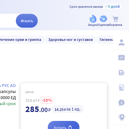
~ 5 дней
Срок хранения заказа
Искать
Акции
Уценка
Корзина
лечение орви и гриппа
Здоровье ног и суставов
Гигиена и уход
 РУС АО
капсулы
Цена:
10000 ЕД
10
316
.67
₽
ый срок
285
.00
за 1 ед.
₽
14
.25
₽
Купить