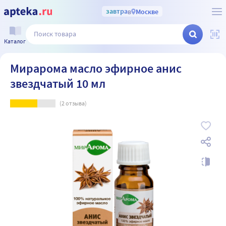
завтра
в
Москве
Каталог
Мирарома масло эфирное анис
звездчатый 10 мл
(
2
отзыва)