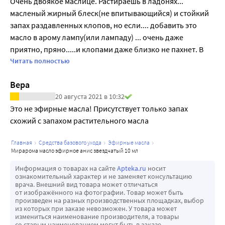
Очень двоякое маслице. Растираешь в ладонях... 
масленый жирный блеск(не впитывающийся) и стойкий 
запах раздавленных клопов, но если.... добавить это 
масло в арому лампу(или лампаду) ... очень даже 
приятно, пряно.....и клопами даже близко не пахнет. В 
общем оставила это масло чисто для арома лампы. 
Читать полностью
(дописываю после использовании в лампаде)

Вера
PS божечки, добавила кусочек домара ,кофейную 
20 августа 2021 в 10:32
ложечку олибанума, щепотку анисовых семян, которые 
Это не эфирные масла! Присутствует только запах 
продаются здесь же(Аниса плоды)... и 5 капель этого 
схожий с запахом растительного масла 
масла и забыла о тошнотворном кашле, который мучает 
меня уже которую неделю.
главная
средства базового ухода
эфирные масла
мирарома масло эфирное анис звездчатый 10 мл
Информация о товарах на сайте
Apteka.ru
носит
ознакомительный характер и не заменяет консультацию
врача. Внешний вид товара может отличаться
от изображённого на фотографии. Товар может быть
произведен на разных производственных площадках, выбор
из которых при заказе невозможен. У товара может
измениться наименование производителя, а товары
со старым наименованием могут быть в заказе.