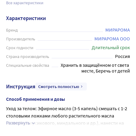
Все характеристики
Характеристики
МИРАРОМА
Бренд
МИРАРОМА ООО
Производитель
Длительный срок
Срок годности
Россия
Страна производитель
Хранить в защищённом от света 
Специальные свойства
месте, Беречь от детей
Инструкция
Смотреть полностью
Способ применения и дозы
Уход за телом: Эфирное масло (3-5 капель) смешать с 1-2 
столовыми ложками любого растительного масла 
Развернуть
(жожоба, персикового, миндального и др.), нанести на 
кожу, затем массировать проблемные участки тела в 