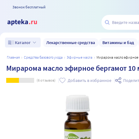
Звонок бесплатный
Лекарственные средства
Витамины и бад
Каталог
главная
средства базового ухода
эфирные масла
Мирарома масло эфирное 
Мирарома масло эфирное бергамот 10 
Добавить в избранное
Поделит
(
6
отзывов)