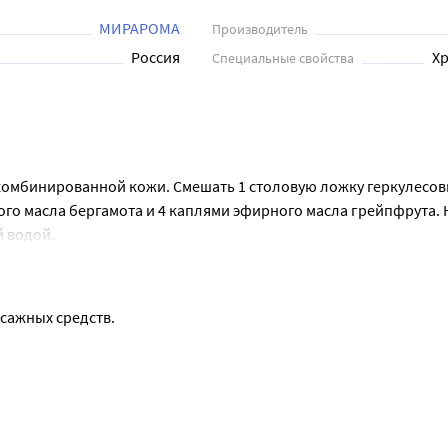
 столовую ложку жирного масла (миндального или жожоба). Втер
МИРАРОМА
Производитель
Россия
Хр
Специальные свойства
комбинированной кожи. Смешать 1 столовую ложку геркулесовы
го масла бергамота и 4 каплями эфирного масла грейпфрута. Н
й водой.
 столовую ложку жирного масла (миндального или жожоба). Вте
оставить на 30-40 минут. После проведения процедуры рекоменд
ссажных средств.