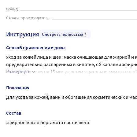
Уход за волосами: добавить 3-5 капель эфирного масла на 1
Бренд
Страна производитель
Инструкция
Смотреть полностью
Способ применения и дозы
Уход за кожей лица и шеи: маска очищающая для жирной и 
предварительно распаренных в кипятке, с 3 каплями эфирно
Развернуть
очищенную кожу на 15 минут, затем тщательно смыть тепло
Уход за волосами: добавить 3-5 капель эфирного масла на 1
смесь в кожу головы, затем обернуть волосы полотенцем и 
Показания
помыть волосы шампунем.
Для ухода за кожей, ванн и обогащения косметических и ма
Состав
эфирное масло бергамота настоящего