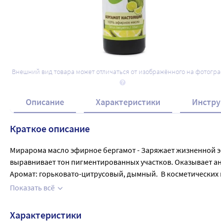
Внешний вид товара может отличаться от изображённого на фотогр
Описание
Характеристики
Инстру
Краткое описание
Мирарома масло эфирное бергамот - Заряжает жизненной эн
выравнивает тон пигментированных участков. Оказывает ант
Аромат: горьковато-цитрусовый, дымный.  В косметических 
волосы. Для ухода за кожей, ванн и обогащения косметических и массажных средств. Уход за кож
Показать всё
Смешать 1 столовую ложку геркулесовых хлопьев, предварит
Нанести на очищенную кожу на 15 минут, затем тщательно смы
Характеристики