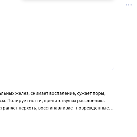
ьных желез, снимает воспаление, сужает поры, 
. Полирует ногти, препятствуя их расслоению. 

страняет перхоть, восстанавливает поврежденные 
                                                                        
ргамота и 4 каплями эфирного масла грейпфрута. 