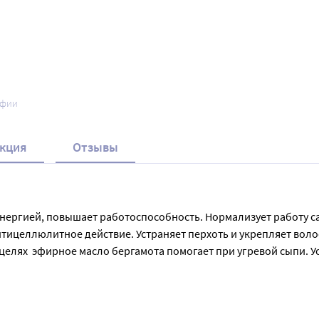
афии
кция
Отзывы
ергией, повышает работоспособность. Нормализует работу сал
ицеллюлитное действие. Устраняет перхоть и укрепляет волосы
целях  эфирное масло бергамота помогает при угревой сыпи. У
ей лица и шеи: маска очищающая для жирной и комбинированной кожи.                                
ельно распаренных в кипятке, с 3 каплями эфирного масла бе
ть теплой водой.   
