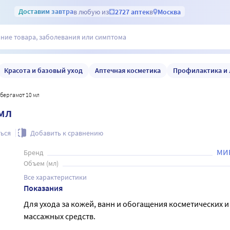
Доставим
завтра
в любую из
2727 аптек
в
Москва
Красота и базовый уход
Аптечная косметика
Профилактика и 
бергамот 10 мл
мл
ься
Добавить к сравнению
МИ
Бренд
Объем (мл)
Все характеристики
Показания
Для ухода за кожей, ванн и обогащения косметических и
массажных средств.