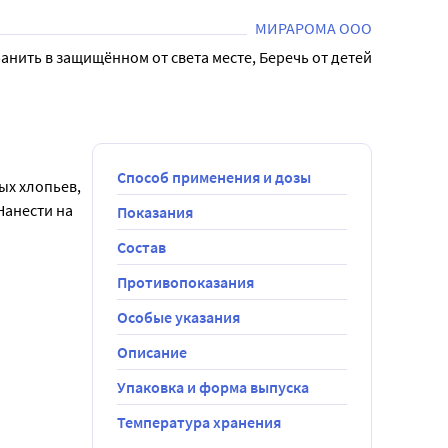
еть эту смесь в кожу головы, затем обернуть 
МИРАРОМА ООО
анить в защищённом от света месте, Беречь от детей
Способ применения и дозы
х хлопьев, 
анести на 
Показания
Состав
реть эту 
уется 
Противопоказания
Особые указания
Описание
Упаковка и форма выпуска
Температура хранения