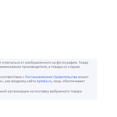
т отличаться от изображённого на фотографии. Товар
аименование производителя, а товары со старым
 соответствии с
Постановлением Правительства
может
», как владелец сайта
Apteka.ru
, лишь обеспечивает
чной организации на поставку выбранного товара