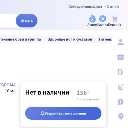
~ 5 дней
Срок хранения заказа
Искать
Акции
Уценка
Корзина
лечение орви и гриппа
Здоровье ног и суставов
Гигиена и уход
РАРОМА
10 мл
Нет в наличии
156
₽
Последняя цена
Уведомить о поступлении