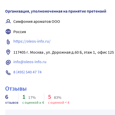
их большим количеством воды.
Организация, уполномоченная на принятие претензий
Симфония ароматов ООО
Россия
https://oleos-info.ru/
info@oleos-info.ru
8 (495) 540 47 74
Отзывы
6
1
5
17%
83%
отзывов
с оценкой ≥ 4
с оценкой < 4