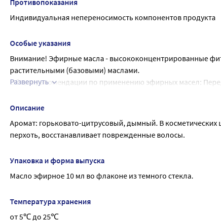
Противопоказания
Индивидуальная непереносимость компонентов продукта
Особые указания
Внимание! Эфирные масла - высококонцентрированные фитоэ
растительными (базовыми) маслами.
Развернуть
Общие рекомендации по применению эфирных масел: Перед 
отсутствие аллергической реакции. 1 каплю эфирного масла
внутреннюю поверхность предплечья или за ухо.2-3 капли э
Описание
вдыхать.
Аромат: горьковато-цитрусовый, дымный. В косметических ц
Применение тестируемого масла возможно, если через 12 час
перхоть, восстанавливает поврежденные волосы.
одышка, насморк, отечность лица.
Меры предосторожности:
Упаковка и форма выпуска
-Не использовать в чистом виде.
Масло эфирное 10 мл во флаконе из темного стекла.
-Не применять внутрь.
-Обязательно соблюдать рекомендуемые дозировки. Для дете
взрослого человека, указанной в инструкции.
Температура хранения
-Избегать попадания эфирных масел в глаза. При попадани
от 5℃ до 25℃