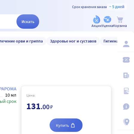
~ 5 дней
Срок хранения заказа
Искать
Акции
Уценка
Корзина
лечение орви и гриппа
Здоровье ног и суставов
Гигиена и уход
РАРОМА
10 мл
Цена:
ый срок
131
.00
₽
Купить