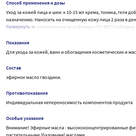
Способ применения и дозы
Уход за кожей лица и шеи: к 10-15 мл крема, тоника, геля д
назначению. Наносить на очищенную кожу лица 2 раза в ден
Развернуть
Аромаванна:в наполненную водой ванну (37-38°C) добавить с
(молока, меда, морской соли). Продолжительность процедур
Показания
Для ухода за кожей, ванн и обогащения косметических и ма
Состав
эфирное масло гвоздики.
Противопоказания
Индивидуальная непереносимость компонентов продукта
Особые указания
Внимание! Эфирные масла - высококонцентрированные фитоэ
растительными (базовыми) маслами.