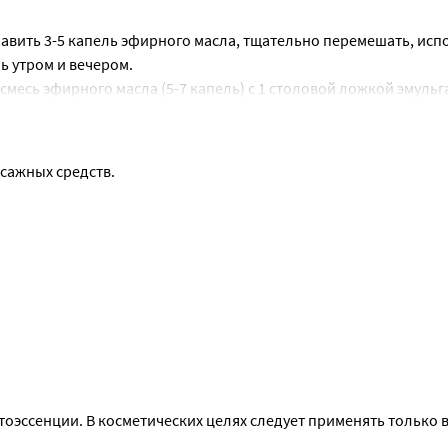
обавить 3-5 капель эфирного масла, тщательно перемешать, испо
ь утром и вечером.
месь эфирного масла (5-7 капель) с 1 столовой ложкой эмульга
ы 15-30 минут. После ванны, не ополаскиваясь, вытереть тело
ссажных средств.
ссенции. В косметических целях следует применять только в 