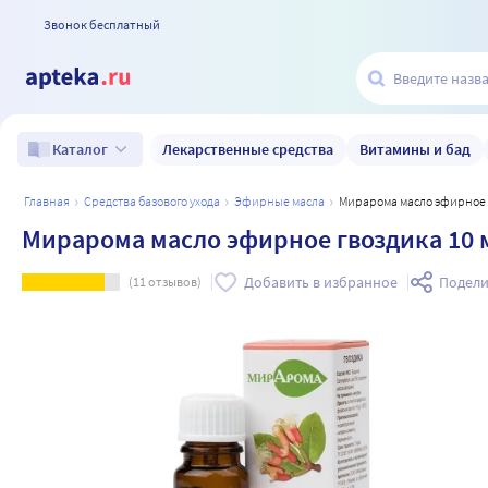
Звонок бесплатный
Лекарственные средства
Витамины и бад
Каталог
главная
средства базового ухода
эфирные масла
Мирарома масло эфирное 
Мирарома масло эфирное гвоздика 10 
Добавить в избранное
Подели
(
11
отзывов)