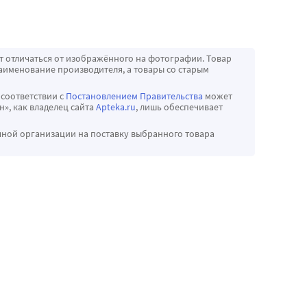
т отличаться от изображённого на фотографии. Товар
аименование производителя, а товары со старым
 соответствии с
Постановлением Правительства
может
», как владелец сайта
Apteka.ru
, лишь обеспечивает
чной организации на поставку выбранного товара