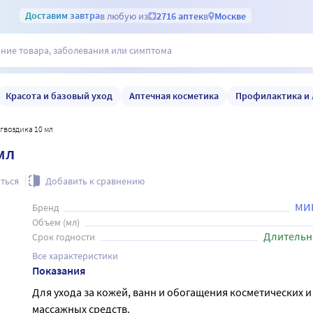
Доставим
завтра
в любую из
2716 аптек
в
Москве
Красота и базовый уход
Аптечная косметика
Профилактика и 
гвоздика 10 мл
мл
ться
Добавить к сравнению
МИ
Бренд
Объем (мл)
Длительн
Срок годности
Все характеристики
Показания
Для ухода за кожей, ванн и обогащения косметических и
массажных средств.