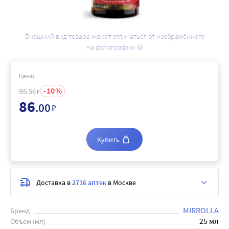
Внешний вид товара может отличаться от изображённого
на фотографии
Цена:
10
95
.56
₽
86
.00
₽
Купить
Доставка в
2716 аптек
в Москве
MIRROLLA
Бренд
25 мл
Объем (мл)