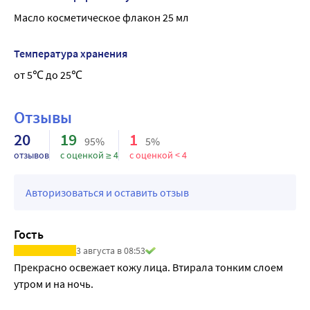
Способствует очищению кожи, предотвращая ее 
Масло косметическое флакон 25 мл
загрязнение и образование черных точек, сужению пор, 
омолаживанию клеток эпидермиса, повышению 
Температура хранения
упругости и сокращению мелких морщин. Замедляет 
от 5℃ до 25℃
процесс старения кожи, матируя ее. Подходит для 
восстановления ослабленных, тусклых волос.
Результат: Уход и регенерация
Отзывы
20
19
1
95%
5%
отзывов
с оценкой ≥ 4
с оценкой < 4
Авторизоваться и оставить отзыв
Гость
3 августа в 08:53
Прекрасно освежает кожу лица. Втирала тонким слоем 
утром и на ночь.