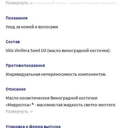
Развернуть
т.д.). Для ухода за кожей лица - нанести по массажным 
линиям. Для ухода за волосами - нанести подогретое 
масло на волосы. Время экспозиции до 120 мин.
Показания
Уход за кожей и волосами
Состав
Vitis Vinifera Seed Oil (масло виноградной косточки).
Противопоказания
Индивидуальная непереносимость компонентов.
Описание
Масло косметическое Виноградной косточки 
«Мирролла» ® - маслянистая жидкость светло-желтого 
Развернуть
цвета
Специальные особенности: Без ароматизаторов, без 
консервантов, без красителей, не содержит парабенов
Упаковка и форма выпуска