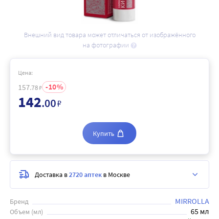
Внешний вид товара может отличаться от изображённого
на фотографии
Цена:
10
157
.78
₽
142
.00
₽
Купить
Доставка в
2720 аптек
в Москве
MIRROLLA
Бренд
65 мл
Объем (мл)