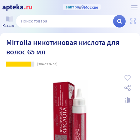
завтра
в
Москве
Каталог
Mirrolla никотиновая кислота для
волос 65 мл
(
304
отзыва)