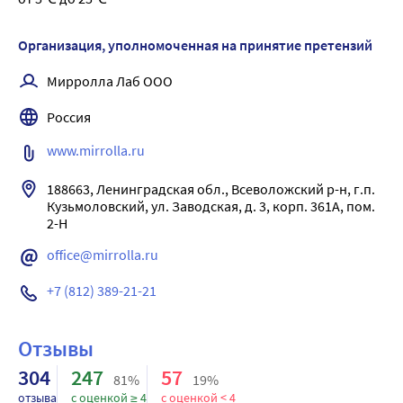
комплексное воздействие, способствует насыщению
волосяных фолликул кислородом и укреплению волос,
Организация, уполномоченная на принятие претензий
вследствие чего приостанавливается процесс выпадения
Мирролла Лаб ООО
волос. Никотиновая кислота также обладает
подсушивающим действием, помогая нормализации
Россия
деятельности сальных желез. Результат:
www.mirrolla.ru
188663, Ленинградская обл., Всеволожский р-н, г.п. 
Кузьмоловский, ул. Заводская, д. 3, корп. 361А, пом. 
2-Н
office@mirrolla.ru
+7 (812) 389-21-21
Отзывы
304
247
57
81%
19%
отзыва
с оценкой ≥ 4
с оценкой < 4