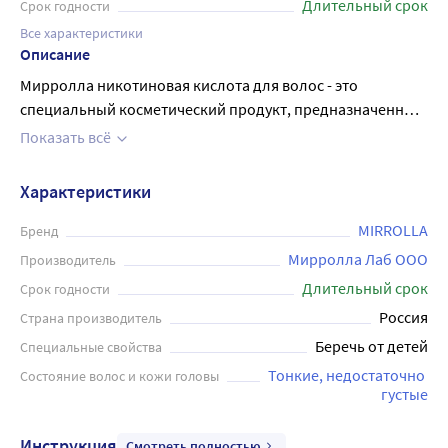
Длительный срок
Срок годности
Все характеристики
Описание
Мирролла никотиновая кислота для волос - это
специальный косметический продукт, предназначенный
для укрепления и восстановления волос. Он содержит
Показать всё
никотиновую кислоту - важное вещество, которое
стимулирует рост волос и улучшает их состояние.
Характеристики
Продукт легко наносится на волосы и кожу головы, не
оставляет жирной пленки и быстро впитывается.
MIRROLLA
Бренд
Регулярное использование мирролла никотиновой
Мирролла Лаб ООО
Производитель
кислоты помогает укрепить волосы, сделать их более
Длительный срок
Срок годности
густыми и блестящими, а также уменьшить выпадение.
Россия
Страна производитель
Объем флакона составляет 65 мл.
Беречь от детей
Специальные свойства
Тонкие, недостаточно 
Состояние волос и кожи головы
густые
Инструкция
Смотреть полностью