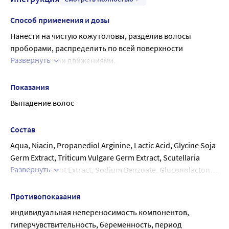
Способ применения и дозы
Нанести на чистую кожу головы, разделив волосы 
проборами, распределить по всей поверхности 
Развернуть
массирующими движениями.
Не смывать.
Использовать 1 раз в 3 дня.
Показания
Рекомендуемый курс: 14 процедур.
Выпадение волос
Курс можно повторять 1 раз в 3 месяца.
Состав
Aqua, Niacin, Propanediol Arginine, Lactic Acid, Glycine Soja 
Germ Extract, Triticum Vulgare Germ Extract, Scutellaria 
Развернуть
Baicalensis Root Extract, Sodium Benzoate, Gluconolactone, 
Calcium Gluconate, Sodium Bicarbonate, EDTA, 
Phenoxyethanol, Ethylhexylglycerin
Противопоказания
индивидуальная непереносимость компонентов, 
гиперчувствительность, беременность, период 