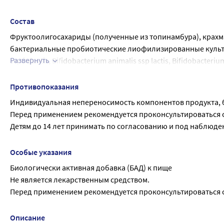
Состав
Фруктоолигосахариды (полученные из топинамбура), крахма
бактериальные пробиотические лиофилизированные культуры (
Развернуть
ssp infantis, Bifidobacterium animalis ssp lactis, Bifidobacteri
Lactobacillus paracasei ssp paracasei, Lactobacillus plantarum,
thermophilus), магния стеарат или кальция стеарат (агент 
Противопоказания
Индивидуальная непереносимость компонентов продукта, 
Перед применением рекомендуется проконсультироваться с 
Детям до 14 лет принимать по согласованию и под наблюде
Особые указания
Биологически активная добавка (БАД) к пище
Не является лекарственным средством.
Перед применением рекомендуется проконсультироваться с
Описание