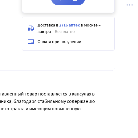
Доставка в
2716 аптек
в Москве
–
завтра
–
Бесплатно
Оплата при получении
авленный товар поставляется в капсулах в 
чника, благодаря стабильному содержанию 
ного тракта и имеющим повышенную 
низма после заболевания.