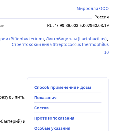
Мирролла ООО
Россия
RU.77.99.88.003.Е.002960.08.19
ции
ии (Bifidobacterium)
Лактобациллы (Lactobacillus)
Стрептококки вида Streptococcus thermophilus
10
Способ применения и дозы
разу выпить.
Показания
Состав
Противопоказания
бактерий) и 
Особые указания