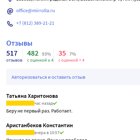
office@mirrolla.ru
+7 (812) 389-21-21
Отзывы
517
482
35
93%
7%
отзывов
с оценкой ≥ 4
с оценкой < 4
Авторизоваться и оставить отзыв
Татьяна Харитонова
час назад
Беру не первый раз. Работает.
Аристанбеков Константин
вчера в 10:57