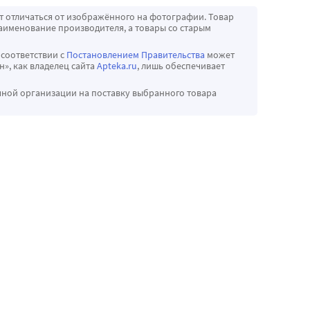
т отличаться от изображённого на фотографии. Товар
аименование производителя, а товары со старым
 соответствии с
Постановлением Правительства
может
», как владелец сайта
Apteka.ru
, лишь обеспечивает
чной организации на поставку выбранного товара