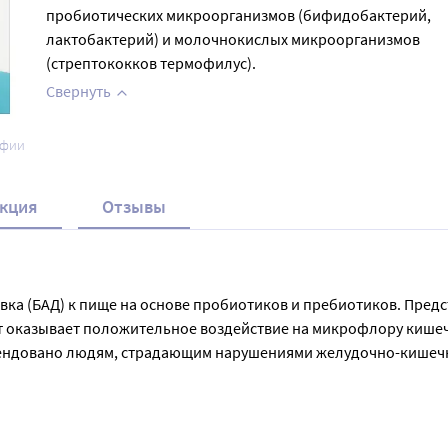
пробиотических микроорганизмов (бифидобактерий,
лактобактерий) и молочнокислых микроорганизмов
(стрептококков термофилус).
Свернуть
афии
кция
Отзывы
ка (БАД) к пище на основе пробиотиков и пребиотиков. Предст
рат оказывает положительное воздействие на микрофлору кише
мендовано людям, страдающим нарушениями желудочно-кишеч
вен в улучшении иммунитета и ускорении восстановления орга