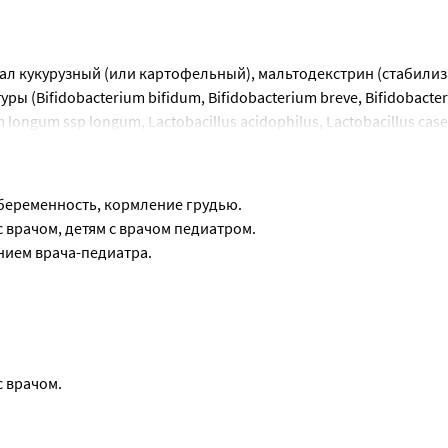
л кукурузный (или картофельный), мальтодекстрин (стабилиза
Bifidobacterium bifidum, Bifidobacterium breve, Bifidobacter
um longum ssp longum, Lactobacillus acidophilus, Lactobacillus casei
 Lactobacillus rhamnosus, Lactobacillus helveticus, Streptococcus 
антислеживающий); оболочка капсулы (желатин, краситель (диок
беременность, кормление грудью.
врачом, детям с врачом педиатром.
нием врача-педиатра.
 врачом.