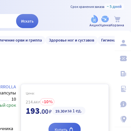
~ 5 дней
Срок хранения заказа
Искать
Акции
Уценка
Корзина
лечение орви и гриппа
Здоровье ног и суставов
Гигиена и уход
IRROLLA
капсулы
Цена:
10
10
214
.44
₽
ый срок
193
.00
за 1 ед.
₽
19
.30
₽
очника
Купить