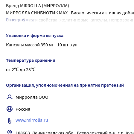
Бренд MIRROLLA (МИРРОЛЛА)
МИРРОЛЛА СИНБИОТИК МАХ - Биологически активная добавк
Развернуть
Внешний вид и свойства: желатиновые капсулы, непрозрачны
оттенком
-Восстановление структуры
Упаковка и форма выпуска
-Укрепление функций организма
Капсулы массой 350 мг - 10 шт в уп.
Содержание пробиотических микроорганизмов (КОЕ/капс, не м
термофильного стрептококка - 1,5*10?.
Температура хранения
от 2℃ до 25℃
Организация, уполномоченная на принятие претензий
Мирролла ООО
Россия
www.mirrolla.ru
188663, Ленинградская обл., Всеволожский р-н, г.п. Кузь