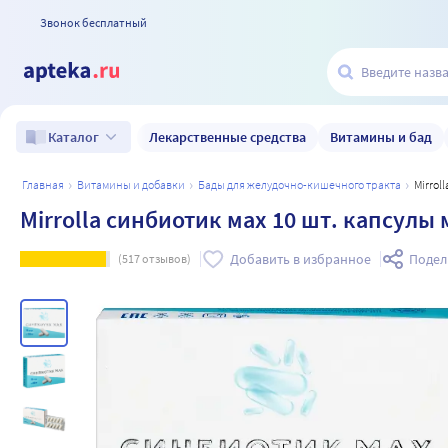
Звонок бесплатный
Лекарственные средства
Витамины и бад
Каталог
главная
витамины и добавки
бады для желудочно-кишечного тракта
Mirro
Mirrolla синбиотик мах 10 шт. капсулы 
Добавить в избранное
Подел
(
517
отзывов)