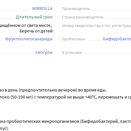
MIRROLLA
Производитель
Длительный срок
Страна производитель
щищённом от света месте, 
Номер свидетельства о гос. регистра
Беречь от детей
Фруктоолигосахариды
Бифидобактер
Пробиотики
капсулы
В упаковке
раз в день (предпочтительно вечером) во время еды.
око (50-100 мл) с температурой не выше +40°С, перемешать и с
ника пробиотических микроорганизмов (бифидобактерий, лакто
ус).