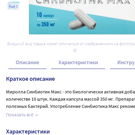
Ещё 3
Внешний вид товара может отличаться от изображённого на фотогр
Описание
Характеристики
Инстру
Краткое описание
Миролла Синбиотик Макс - это биологически активная добав
количестве 10 штук. Каждая капсула массой 350 мг. Препа
полезных бактерий. Употребление Синбиотика Макс реко
чувствительность к антибиотикам. Также препарат эффекти
Показать всё
Характеристики