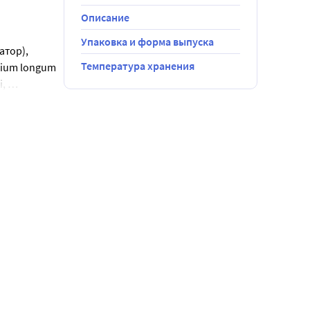
Описание
Упаковка и форма выпуска
тор), 
Температура хранения
ium longum 
, 
сид титана).