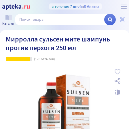
в течение 7 дней
в
Москва
Каталог
Мирролла сульсен мите шампунь
против перхоти 250 мл
(
170
отзывов)