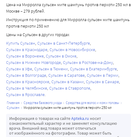
Цена на Мирролла сульсен мите шампунь против перхоти 250 мл в
Москве – 279 рублей.
Инструкция по применению для Мирролла сульсен мите шампунь
против перхоти 250 мл
Цены на Сульсен в других городах
Купить Сульсен
Сульсен в Санкт-Петербурге
Сульсен в Краснодаре
Сульсен в Новосибирске
Сульсен в Воронеже
Сульсен в Омске
Сульсен в Нижнем Новгороде
Сульсен в Ростове-на-Дону
Сульсен в Уфе
Сульсен в Тюмени
Сульсен в Екатеринбурге
Сульсен в Волгограде
Сульсен в Саратове
Сульсен в Перми
Сульсен в Красноярске
Сульсен в Казани
Сульсен в Самаре
Сульсен в Челябинске
Сульсен в Ставрополе
Сульсен в Ярославле
главная
средства базового ухода
средства для волос и кожи головы
сульсен
мирролла сульсен мите шампунь против перхоти 250 мл
Информация о товарах на сайте
Apteka.ru
носит
ознакомительный характер и не заменяет консультацию
врача. Внешний вид товара может отличаться
от изображённого на фотографии. Товар может быть