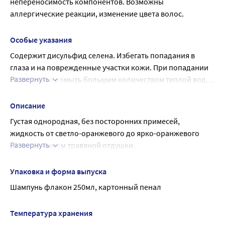
непереносимость компонентов. Возможны 
аллергические реакции, изменение цвета волос.
Особые указания
Содержит дисульфид селена. Избегать попадания в 
глаза и на поврежденные участки кожи. При попадании 
Развернуть
тщательно промыть большим количеством теплой воды. 
Только для наружного применения.
Описание
Густая однородная, без посторонних примесей, 
жидкость от светло-оранжевого до ярко-оранжевого 
Развернуть
цвета с запахом травяной отдушки.
Оптимален для использования в целях профилактики 
проявлений перхоти, предотвращения шелушения и 
Упаковка и форма выпуска
сухости кожи головы, для восстановления ее барьерных 
Шампунь флакон 250мл, картонный пенал
функций и повышения местного иммунитета кожи 
головы. Улучшает питание корней волос, успокаивает 
Температура хранения
раздражения кожи головы.