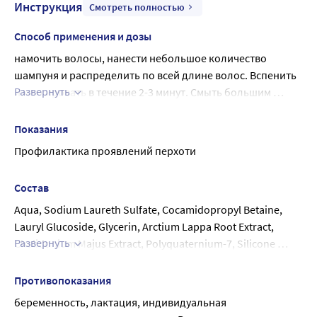
Инструкция
Смотреть полностью
Способ применения и дозы
намочить волосы, нанести небольшое количество 
шампуня и распределить по всей длине волос. Вспенить 
Развернуть
и массировать в течение 2-3 минут. Смыть большим 
количеством теплой воды. При попадании в глаза 
немедленно промыть водой. Подходит для частого 
Показания
применения. Для усиления эффекта рекомендуется 
Профилактика проявлений перхоти
применять вместе с пастой «Mirrolla Sulsen Mite»®
Состав
Aqua, Sodium Laureth Sulfate, Cocamidopropyl Betaine, 
Lauryl Glucoside, Glycerin, Arctium Lappa Root Extract, 
Развернуть
Chelidonium Majus Extract, Polyquaternium-7, Silicone 
Quaternium-16 (And) Undeceth-11 (And) Butyloctanol (And) 
Undeceth-5, Laureth-2, Selenium Sulfide, Acetyl Methionine, 
Противопоказания
Sodium Carbomer, EDTA, Methylchloroisothiazolinone, 
беременность, лактация, индивидуальная 
Methylisothiazolinone, Citric Acid, Parfum.