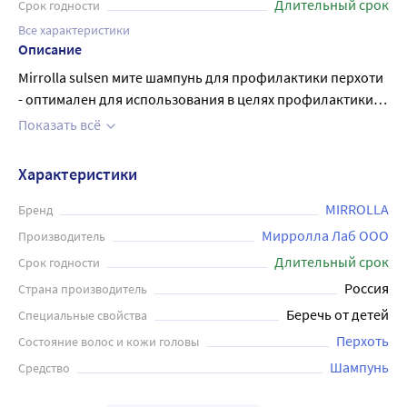
Длительный срок
Срок годности
Все характеристики
Описание
Mirrolla sulsen мите шампунь для профилактики перхоти
- оптимален для использования в целях профилактики
проявлений перхоти, предотвращения шелушения и
Показать всё
сухости кожи головы, для восстановления ее барьерных
функций и повышения местного иммунитета кожи
Характеристики
головы. Улучшает питание корней волос, успокаивает
раздражения кожи головы. Регулирует повышенную
MIRROLLA
Бренд
секрецию сальных желез; предотвращает появление
Мирролла Лаб ООО
Производитель
зуда и раздражений кожи головы. Намочить волосы,
Длительный срок
Срок годности
нанести небольшое количество шампуня и распределить
Россия
Страна производитель
по всей длине волос. Вспенить и массировать в течение
Беречь от детей
Специальные свойства
2-3 минут. Смыть большим количеством теплой воды.
При попадании в глаза немедленно промыть водой.
Перхоть
Состояние волос и кожи головы
Подходит для частого применения. Для усиления
Шампунь
Средство
эффекта рекомендуется применять вместе с пастой
«Mirrolla Sulsen Mite». Объём флакона 250 мл