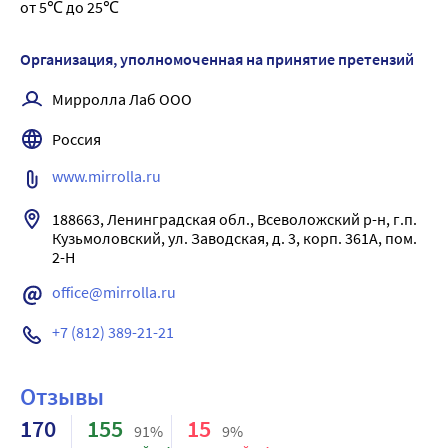
от 5℃ до 25℃
Результат: профилактика проявлений перхоти;
регулирует повышенную секрецию сальных желез;
предотвращает появление зуда и раздражений кожи 
Организация, уполномоченная на принятие претензий
головы;
Мирролла Лаб ООО
восстанавливает барьерные функции эпидермиса кожи 
головы.
Россия
www.mirrolla.ru
188663, Ленинградская обл., Всеволожский р-н, г.п. 
Кузьмоловский, ул. Заводская, д. 3, корп. 361А, пом. 
2-Н
office@mirrolla.ru
+7 (812) 389-21-21
Отзывы
170
155
15
91%
9%