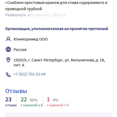
• Снабжен крестовым краном для слива содержимого и 
приводной трубкой
Развернуть
• Объем мочеприемника: 2000 мл.
• Прямая градуировка от 100 до 2000 мл, с ценой деления 
100 мл
Организация, уполномоченная на принятие претензий
• Угловая градуировка от 25 до 100 мл
Юникорнмед ООО
Россия
192019, г. Санкт-Петербург, ул. Мельничная, д. 18, 
лит. А
+7 (812) 702-33-04
Отзывы
23
22
1
96%
4%
отзыва
с оценкой ≥ 4
с оценкой < 4