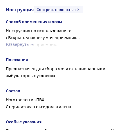
Инструкция
Смотреть полностью
Способ применения и дозы
Инструкция по использованию:
• Вскрыть упаковку мочеприемника.
Развернуть
• Достать мочеприемник.
• Визуальным осмотром убедиться в целостности мешка 
для сбора.
Показания
• Закрыть кран для слива содержимого.
Предназначен для сбора мочи в стационарных и 
• Закрепить мочеприемник на кровати или стойке, 
амбулаторных условиях
используя уплотнительные кольца
• Снять защитный колпачок с приводной трубки 
Состав
мочеприемника
Изготовлен из ПВХ.
• Присоединить коннектор к катетеру
Стерилизован оксидом этилена
Резервуар оснащен прочной длинной трубкой с 
универсальным коннектором, подходящим к любому 
урологическому катетеру, сливным и 
Особые указания
противовозвратным клапаном.