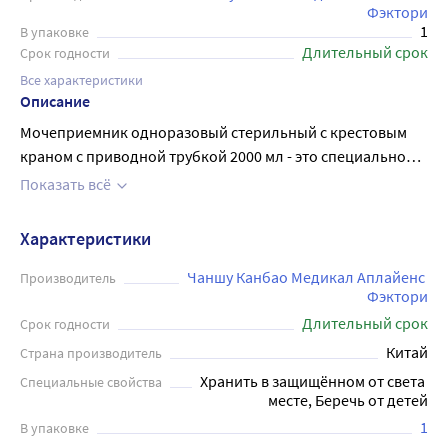
Фэктори
1
В упаковке
Длительный срок
Срок годности
Все характеристики
Описание
Мочеприемник одноразовый стерильный с крестовым
краном с приводной трубкой 2000 мл - это специальное
медицинское изделие, предназначенное для сбора мочи
Показать всё
в стационарных и амбулаторных условиях. Он имеет
крестообразный кран и приводную трубку для удобства
Характеристики
использования. Объем мочеприемника составляет 2000
мл. Мочеприемник одноразовый и стерильный, что
Чаншу Канбао Медикал Аплайенс 
Производитель
Фэктори
обеспечивает максимальную гигиеничность и
Длительный срок
безопасность. Этот мочеприемник идеально подходит
Срок годности
для использования в больницах, клиниках,
Китай
Страна производитель
поликлиниках и в домашних условиях при
Хранить в защищённом от света 
Специальные свойства
необходимости мониторинга состояния мочевыводящей
месте, Беречь от детей
системы.
1
В упаковке