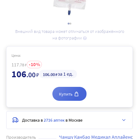
Внешний вид товара может отличаться от изображённого
на фотографии
Цена:
10
117
.78
₽
106
.00
за 1 ед.
₽
106
.00
₽
Купить
Доставка в
2716 аптек
в Москве
Чаншу Канбао Медикал Аплайенс
Производитель