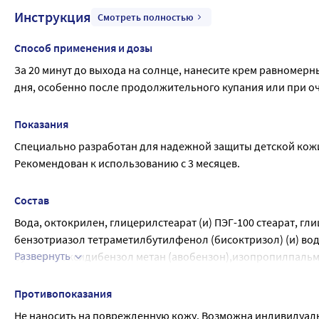
Инструкция
Смотреть полностью
Способ применения и дозы
За 20 минут до выхода на солнце, нанесите крем равномерны
дня, особенно после продолжительного купания или при о
Показания
Специально разработан для надежной защиты детской кожи
Рекомендован к использованию с 3 месяцев.
Состав
Вода, октокрилен, глицерилстеарат (и) ПЭГ-100 стеарат, гл
бензотриазол тетраметилбутилфенол (бисоктризол) (и) вода
Развернуть
бутилметоксидибензол метан (авобензон),изопропилпальми
титана (и) силика, этилгексил салицилат, этилгексил триаз
калия,сорбитанстеарат, гидроксиацетофенон, ксантановая 
Противопоказания
ароматическая композиция,диэтиламиногидроксибензол ге
Не наносить на поврежденную кожу. Возможна индивидуаль