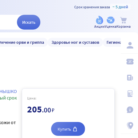
~ 5 дней
Срок хранения заказа
Искать
Акции
Уценка
Корзина
лечение орви и гриппа
Здоровье ног и суставов
Гигиена и уход
ЛНЫШКО
ый срок
Цена:
205
.00
₽
кожи от
Купить