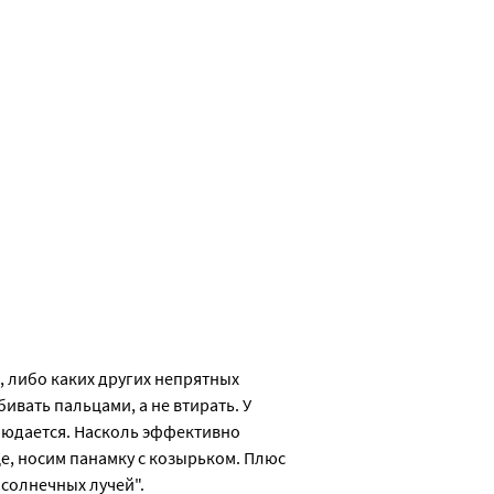
 либо каких других непрятных 
вать пальцами, а не втирать. У 
людается. Насколь эффективно 
це, носим панамку с козырьком. Плюс 
 солнечных лучей".