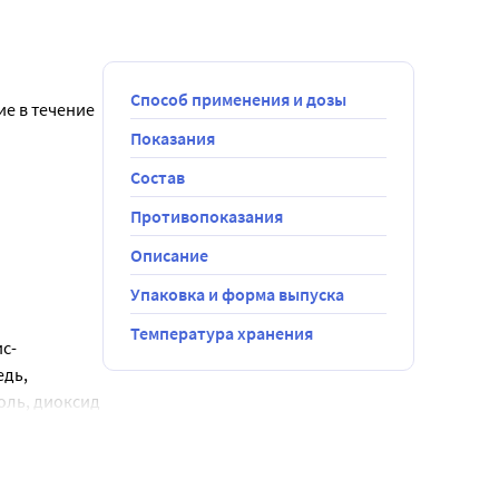
Способ применения и дозы
е в течение 
Показания
Состав
Противопоказания
Описание
Упаковка и форма выпуска
Температура хранения
ис-
дь, 
ль, диоксид 
0, 