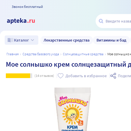
Звонок бесплатный
Лекарственные средства
Витамины и бад
Каталог
главная
средства базового ухода
солнцезащитные средства
Мое солнышко 
Мое солнышко крем солнцезащитный де
Добавить в избранное
Подели
(
14
отзывов)