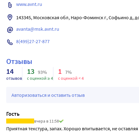
www.avnt.ru
143345, Московская обл, Наро-Фоминск г, Софьино д, д
avanta@msk.avnt.ru
8(499)27-27-877
Отзывы
14
13
1
93%
7%
отзывов
с оценкой ≥ 4
с оценкой < 4
Авторизоваться и оставить отзыв
Гость
вчера в 11:58
Приятная текстура, запах. Хорошо впитывается, не оставля