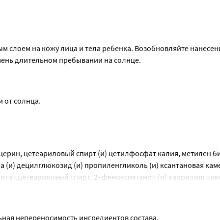
м слоем на кожу лица и тела ребенка. Возобновляйте нанесени
чень длительном пребывании на солнце.
 от солнца.
ицерин, цетеариловый спирт (и) цетилфосфат калия, метилен б
 (и) децилглюкозид (и) пропиленгликоль (и) ксантановая каме
тат,цетеариловый спирт, 2- феноксиэтанол (и) каприлилглико
ин, С12-С15 алкил бензоат, магний алюмосиликат,цетилфосфат 
камедь,акрил/винил изодеканоат кроссполимер,полисорбат - 2
ксилбензоат, гидроксиэтилмочевина,
ная непереносимость ингредиентов состава.