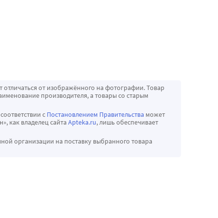
т отличаться от изображённого на фотографии. Товар
аименование производителя, а товары со старым
 соответствии с
Постановлением Правительства
может
», как владелец сайта
Apteka.ru
, лишь обеспечивает
чной организации на поставку выбранного товара