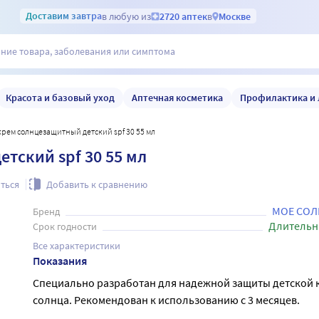
Доставим
завтра
в любую из
2720 аптек
в
Москве
Красота и базовый уход
Аптечная косметика
Профилактика и 
крем солнцезащитный детский spf 30 55 мл
тский spf 30 55 мл
ться
Добавить к сравнению
МОЕ СО
Бренд
Длительн
Срок годности
Все характеристики
Показания
Специально разработан для надежной защиты детской 
солнца. Рекомендован к использованию с 3 месяцев.