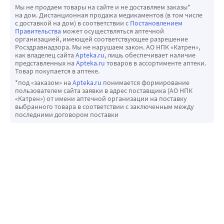
органов малого таза не следует проводить
проявлениями (в
Не было существенных различий в концентрации 
Porphyromonas spp. Prevotella spp. Propionibacterium spp.
Мы не продаем товары на сайте и не доставляем заказы*
монотерапию моксифлоксацином, за исключением
том числе «grand
моксифлоксацина у пациентов с нарушениями функции 
на дом. Дистанционная продажа медикаментов (в том числе
Clostridium spp. * Атипичные Chlamydia pneumoniae
с доставкой на дом) в соответствии с
Постановлением
случаев, когда присутствие резистентной к
mal» припадки)
печени (классы А и В по классификации Чайлд-Пью) по 
Chlamydia trachomatis * Mycoplasma pneumoniae*
Правительства
может осуществляться аптечной
фторхинолонам N. gonorrhoeae исключено. Если нет
Нарушения
сравнению со здоровыми добровольцами и пациентами 
организацией, имеющей соответствующее разрешение
Mycoplasma hominis Mycoplasma genitalium Legionella
Росздравнадзора. Мы не нарушаем закон. АО НПК «Катрен»,
возможности исключить присутствие резистентной к
внимания
с нормальной функцией печени.
pneumophila* Coxiella burnettii
как владелец сайта
Apteka.ru
, лишь обеспечивает наличие
фторхинолона N. gonorrhoeae, необходимо решить
Нарушения речи
представленных на
Apteka.ru
товаров в ассортименте аптеки.
Товар покупается в аптеке.
вопрос о дополнении эмпирической терапии
Амнезия
*под «заказом» на
Apteka.ru
понимается формирование
моксифлоксацином соответствующим антибиотиком,
Периферическая
пользователем сайта заявки в адрес поставщика (АО НПК
который активен в отношении N. gonorrhoeae
нейропатия и
«Катрен») от имени аптечной организации на поставку
выбранного товара в соответствии с заключенным между
(например, цефалоспорин). Дисгликемия Как и в
полинейропатия Гиперестезия
последними договором поставки
случае с другими фторхинолонами, при применении
Со стороны органа зрения Нарушения зрения (особенно 
моксифлоксацина отмечалось изменение
при реакциях со стороны ЦНС) Преходящая потеря 
концентрации глюкозы в крови, включая гипо- и
зрения (особенно на фоне реакций со стороны ЦНС)
гипергликемию. На фоне терапии
Со стороны Шум в ушах
моксифлоксацином дисгликемия возникала
органа слуха и Ухудшение слуха,
преимущественно у пожилых пациентов с сахарным
лабиринтные включая глухоту
диабетом, получающих сопутствующую терапию
нарушения (обычно
пероральными гипогликемическими препаратами
обратимое)
(например, препаратами сульфонилмочевины) или
Со стороны Удлинение Удлинение Желудочковые 