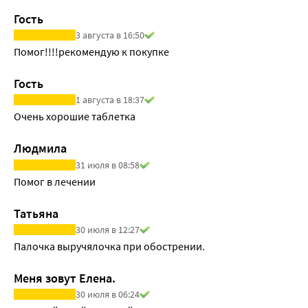
кумулируется у пациентов с почечной недостаточностью; 
Гость
между фармакокинетическими параметрами 
3 августа в 16:50
фосфомицина и скоростью клубочковой фильтрации 
Помог!!!!рекомендую к покупке
установлена линейная зависимость.
Гость
1 августа в 18:37
Очень хорошие таблетка 
Людмила
31 июля в 08:58
Помог в лечении
Татьяна
30 июля в 12:27
Палочка выручялочка при обострении.
Меня зовут Елена.
30 июля в 06:24