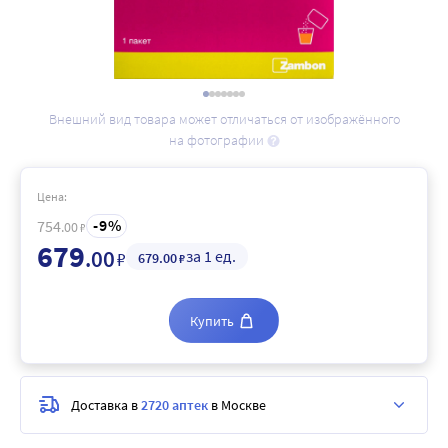
Внешний вид товара может отличаться от изображённого
на фотографии
Цена:
9
754
.00
₽
679
.00
за 1 ед.
₽
679
.00
₽
Купить
Доставка в
2720 аптек
в Москве