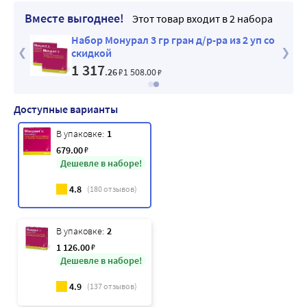
Вместе выгоднее!
Этот товар входит в 2 набора
Набор Монурал 3 гр гран д/р-ра из 2 уп со
т
скидкой
1 317
.26
₽
1 508
.00
₽
Доступные варианты
В упаковке:
1
679
.00
₽
Дешевле в наборе!
4.8
(
180
отзывов)
В упаковке:
2
1 126
.00
₽
Дешевле в наборе!
4.9
(
137
отзывов)