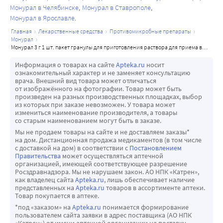
Монурал в Челябинске
Монурал в Ставрополе
Монурал в Ярославле
главная
лекарственные средства
противомикробные препараты
монурал
монурал 3 г 1 шт. пакет гранулы для приготовления раствора для приема внутрь
Информация о товарах на сайте
Apteka.ru
носит
ознакомительный характер и не заменяет консультацию
врача. Внешний вид товара может отличаться
от изображённого на фотографии. Товар может быть
произведен на разных производственных площадках, выбор
из которых при заказе невозможен. У товара может
измениться наименование производителя, а товары
со старым наименованием могут быть в заказе.
Мы не продаем товары на сайте и не доставляем заказы*
на дом. Дистанционная продажа медикаментов (в том числе
с доставкой на дом) в соответствии с
Постановлением
Правительства
может осуществляться аптечной
организацией, имеющей соответствующее разрешение
Росздравнадзора. Мы не нарушаем закон. АО НПК «Катрен»,
как владелец сайта
Apteka.ru
, лишь обеспечивает наличие
представленных на
Apteka.ru
товаров в ассортименте аптеки.
Товар покупается в аптеке.
*под «заказом» на
Apteka.ru
понимается формирование
пользователем сайта заявки в адрес поставщика (АО НПК