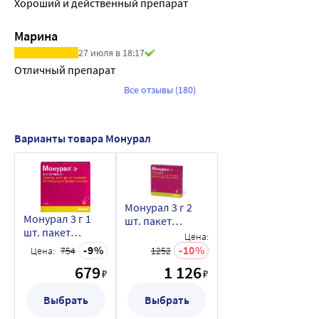
Хороший и действенный препарат
Марина
27 июля в 18:17
Отличный препарат
Все отзывы (180)
Варианты товара Монурал
Монурал 3 г 2
Монурал 3 г 1
шт. пакет
шт. пакет
гранулы для
Цена:
гранулы для
приготовления
9
10
Цена:
754
1252
приготовления
раствора для
679
1 126
раствора для
₽
₽
приема внутрь
приема внутрь
Выбрать
Выбрать