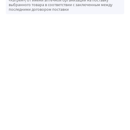
«Катрен») от имени аптечной организации на поставку
выбранного товара в соответствии с заключенным между
последними договором поставки