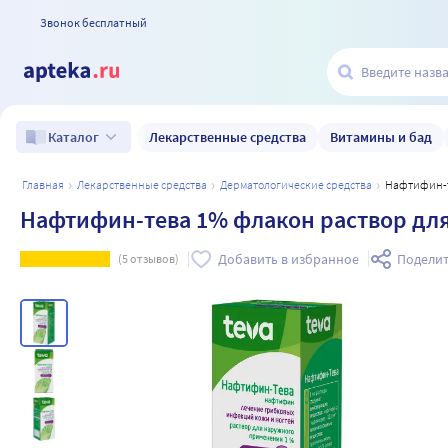
Звонок бесплатный
Лекарственные средства
Витамины и бад
Каталог
главная
лекарственные средства
дерматологические средства
Нафтифин-
Нафтифин-тева 1% флакон раствор дл
Добавить в избранное
Поделит
(
5
отзывов)