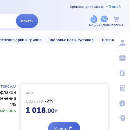
~ 5 дней
Срок хранения заказа
Искать
Акции
Уценка
Корзина
лечение орви и гриппа
Здоровье ног и суставов
Гигиена и уход
текс АО
флакон
Цена:
менения
2
1 038
.78
₽
1%
1 018
.00
₽
ый срок
Купить