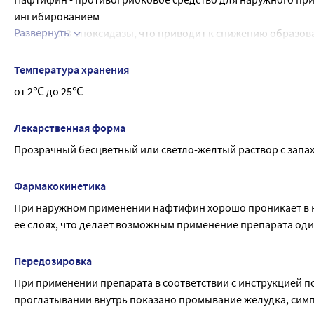
ингибированием
Развернуть
сквален-2,3-эпоксидазы, что приводит к снижению образован
отношении дерматофитов, таких как Trichophyton, Epidermop
грибов (Candida spp., Pityrosporum) и других грибов (напри
Температура хранения
нафтифин действует фунгицидно. В отношении дрожжевых 
от 2℃ до 25℃
активность в зависимости от штамма микроорганизма. Обл
грамотрицательных микроорганизмов, которые могут вызв
Лекарственная форма
противовоспалительным действием, которое способствует 
Прозрачный бесцветный или светло-желтый раствор с запах
Фармакокинетика
При наружном применении нафтифин хорошо проникает в к
ее слоях, что делает возможным применение препарата один
Передозировка
При применении препарата в соответствии с инструкцией 
проглатывании внутрь показано промывание желудка, симп