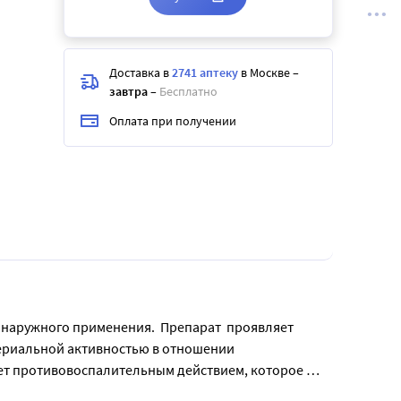
Доставка в
2741 аптеку
в Москве
–
завтра
–
Бесплатно
Оплата при получении
наружного применения.  Препарат  проявляет 
риальной активностью в отношении 
 противовоспалительным действием, которое 
кций кожи и кожных складок, грибковых инфекций 