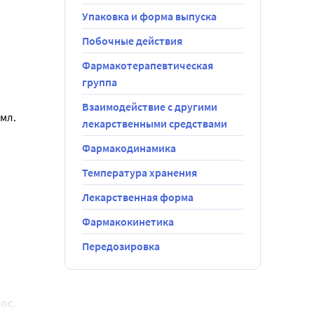
 
Упаковка и форма выпуска
Побочные действия
х симптомов.
Фармакотерапевтическая
ть кожи с
группа
указаны в 
парата.
Взаимодействие с другими
 мл.
лекарственными средствами
Фармакодинамика
Температура хранения
Лекарственная форма
Фармакокинетика
 в период
Передозировка
зучена).
ос.