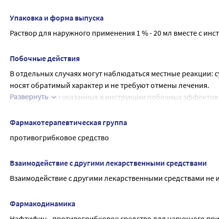
Пропиленгликоль, входящий в состав раствора, может выз
прекратить применение препарата и обратиться к врачу.
Упаковка и форма выпуска
Использование в педиатрии:
Раствор для наружного применения 1 % - 20 мл вместе с инс
С осторожностью следует применять Нафтифин-Тева у детей 
Влияние на способность управлять транспортными средств
Побочные действия
Нафтифин-Тева не оказывает отрицательного влияния на с
В отдельных случаях могут наблюдаться местные реакции: 
деятельности, требующие концентрации внимания и быстр
носят обратимый характер и не требуют отмены лечения.
Развернуть
Если любые из указанных в инструкции побочных эффектов 
указанные в инструкции, следует немедленно сообщить об э
Фармакотерапевтическая группа
противогрибковое средство
Взаимодействие с другими лекарственными средствами
Взаимодействие с другими лекарственными средствами не и
Фармакодинамика
Нафтифин - противогрибковое средство для наружного прим