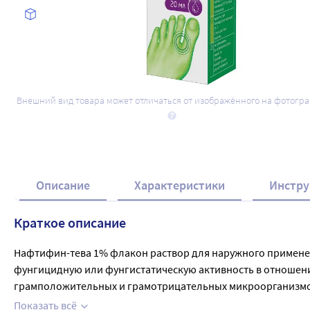
Внешний вид товара может отличаться от изображённого на фотогр
Описание
Характеристики
Инстру
Краткое описание
Нафтифин-тева 1% флакон раствор для наружного применени
фунгицидную или фунгистатическую активность в отношен
грамположительных и грамотрицательных микроорганизмо
способствует быстрому исчезновению симптомов воспаления
Показать всё