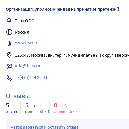
Организация, уполномоченная на принятие претензий
Тева ООО
Россия
www.teva.ru
125047, Москва, вн. тер. г. муниципальный округ Тверско
info@teva.ru
+7(495)644 22 34
Отзывы
5
5
0
100%
0%
отзывов
с оценкой ≥ 4
с оценкой < 4
Авторизоваться и оставить отзыв