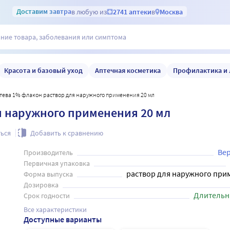
Доставим
завтра
в любую из
2741 аптеки
в
Москва
Красота и базовый уход
Аптечная косметика
Профилактика и 
тева 1% флакон раствор для наружного применения 20 мл
я наружного применения 20 мл
ься
Добавить к сравнению
Вер
Производитель
Первичная упаковка
раствор для наружного при
Форма выпуска
Дозировка
Длительн
Срок годности
Все характеристики
Доступные варианты