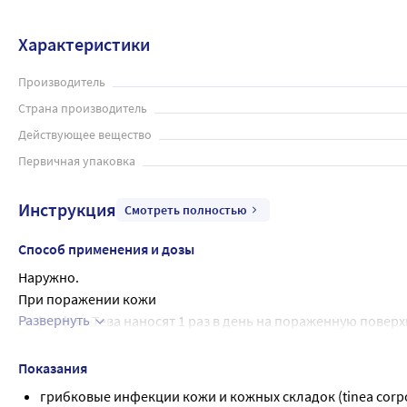
ногтей, кандидозов кожи,  разноцветного (отрубевидного) 
Характеристики
Производитель
Страна производитель
Действующее вещество
Первичная упаковка
Инструкция
Смотреть полностью
Способ применения и дозы
Наружно.
При поражении кожи
Развернуть
Нафтифин-Тева наносят 1 раз в день на пораженную поверхн
участка кожи по краям зоны поражения) после их тщательн
Длительность терапии при дерматомикозах - 2-4 недели (при
Показания
При поражении ногтей
грибковые инфекции кожи и кожных складок (tinea corporis