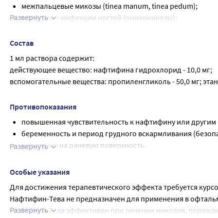
Нафтифин-Тева наносят 2 раза в день на пораженный ного
межпальцевые микозы (tinea manum, tinea pedum);
пораженную часть ногтя ножницами или пилкой для ногтей
Развернуть
грибковые инфекции ногтей (онихомикозы);
Длительность терапии при онихомикозах - до 6 месяцев.
кандидозы кожи;
Для предотвращения рецидива лечение следует продолжить
разноцветный (отрубевидный) лишай;
Состав
Если после лечения улучшения не наступает или симптомы 
дерматомикозы (с сопутствующим зудом или без него).
1 мл раствора содержит:
проконсультироваться с врачом. Применяйте препарат тольк
гиперкератозом, а также в зонах роста волос.
действующее вещество: нафтифина гидрохлорид - 10,0 мг;
инструкции. В случае необходимости, пожалуйста, проконс
вспомогательные вещества: пропиленгликоль - 50,0 мг; этанол
Противопоказания
повышенная чувствительность к нафтифину или другим
беременность и период грудного вскармливания (безоп
нанесение на раневую поверхность.
Развернуть
С осторожностью детский возраст (опыт клинического прим
Применение при беременности и в период грудного вскарм
Особые указания
грудного вскармливания противопоказано (безопасность и
Для достижения терапевтического эффекта требуется курсо
Нафтифин-Тева не предназначен для применения в офтальмо
Развернуть
Нафтифин-Тева эффективен при лечении микозов, поражающи