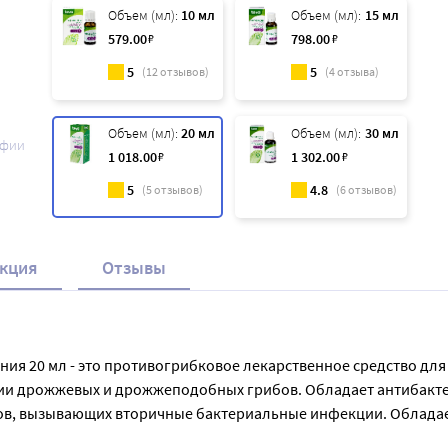
Объем (мл):
10 мл
Объем (мл):
15 мл
579
.00
₽
798
.00
₽
5
5
(
12
отзывов)
(
4
отзыва)
Объем (мл):
20 мл
Объем (мл):
30 мл
афии
1 018
.00
₽
1 302
.00
₽
5
4.8
(
5
отзывов)
(
6
отзывов)
кция
Отзывы
я 20 мл - это противогрибковое лекарственное средство для 
ии дрожжевых и дрожжеподобных грибов. Обладает антибакте
в, вызывающих вторичные бактериальные инфекции. Обладает
, особенно зуда.  Применяется  для лечения  грибковых инфе