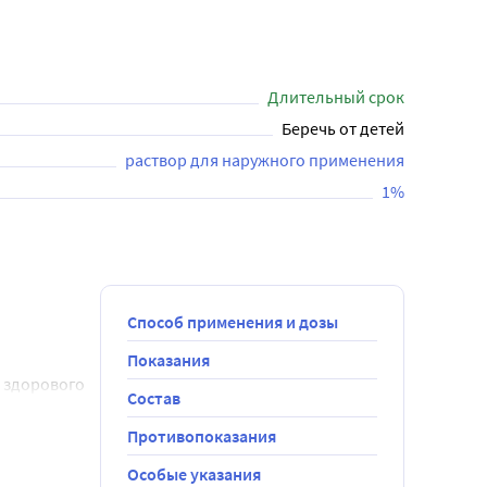
 области кожи с гиперкератозом, а также в зонах 
Длительный срок
Беречь от детей
раствор для наружного применения
1%
Способ применения и дозы
Показания
 здорового 
Состав
Противопоказания
Особые указания