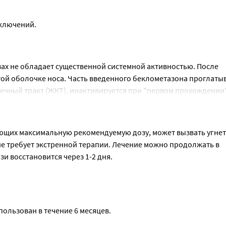
включений.
х не обладает существенной системной активностью. После 
ой оболочке носа. Часть введенного беклометазона проглатыва
чный тракт (ЖКТ), инактивируется при "первом прохождении"
 - 87%. Выведение беклометазона дипропионата и высокоактивн
я высоким плазменным клиренсом (150 и 120 л/ч), периоды 
о. Основная часть беклометазона (35-76%), вне зависимости от
щих максимальную рекомендуемую дозу, может вызвать угнет
еимущественно в виде полярных метаболитов, 10-15% - почками
 требует экстренной терапии. Лечение можно продолжать в 
и восстановится через 1-2 дня.
ользован в течение 6 месяцев.