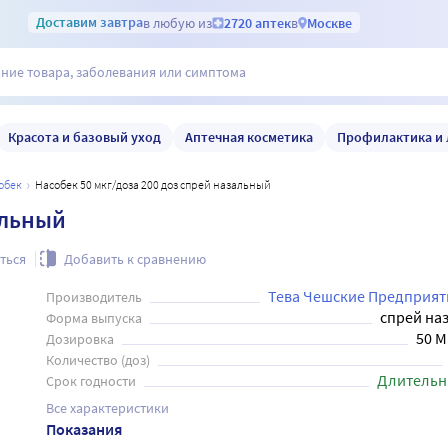
Доставим
завтра
в любую из
2720 аптек
в
Москве
Красота и базовый уход
Аптечная косметика
Профилактика и 
собек
Насобек 50 мкг/доза 200 доз спрей назальный
альный
ться
Добавить к сравнению
Тева Чешские Предприяти
Производитель
спрей на
Форма выпуска
50 М
Дозировка
Количество (доз)
Длительн
Срок годности
Все характеристики
Показания