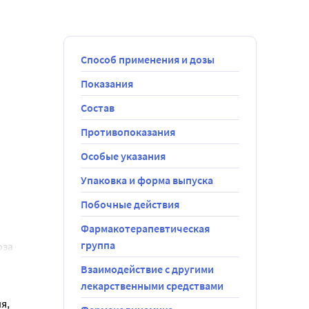
Способ применения и дозы
Показания
Состав
овой ход 3-4 
Противопоказания
осовой ход 
Особые указания
Упаковка и форма выпуска
Побочные действия
арата.
Фармакотерапевтическая
группа
за 
ородная 
Взаимодействие с другими
лекарственными средствами
облачка 
, 