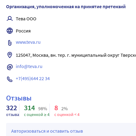
Организация, уполномоченная на принятие претензий
Тева ООО
Россия
www.teva.ru
125047, Москва, вн. тер. г. муниципальный округ Тверско
info@teva.ru
+7(495)644 22 34
Отзывы
322
314
8
98%
2%
отзыва
с оценкой ≥ 4
с оценкой < 4
Авторизоваться и оставить отзыв