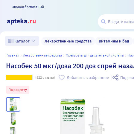
Звонок бесплатный
Лекарственные средства
Витамины и бад
Каталог
главная
лекарственные средства
препараты для дыхательной системы
на
Насобек 50 мкг/доза 200 доз спрей наз
Добавить в избранное
Подели
(
322
отзыва)
По рецепту