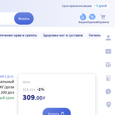
~ 5 дней
Срок хранения заказа
Искать
Акции
Уценка
Корзина
лечение орви и гриппа
Здоровье ног и суставов
Гигиена и уход
я с.р.о.
зальный
Цена:
КГ/доза
2
315
.31
₽
200 доз
309
.00
₽
ый срок
Купить