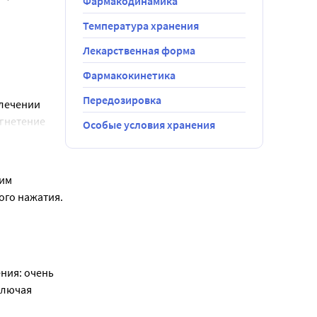
Фармакодинамика
Температура хранения
частью и 
а, 
Лекарственная форма
Фармакокинетика
еременности 
Передозировка
лечении 
гнетение 
едует 
Особые условия хранения
ен оценить, 
 применения 
оста, 
ть 
им 
щей течение 
го нажатия. 
к, во время 
.
 и 
ия: очень 
ключая 
тению 
нуть 
возможность 