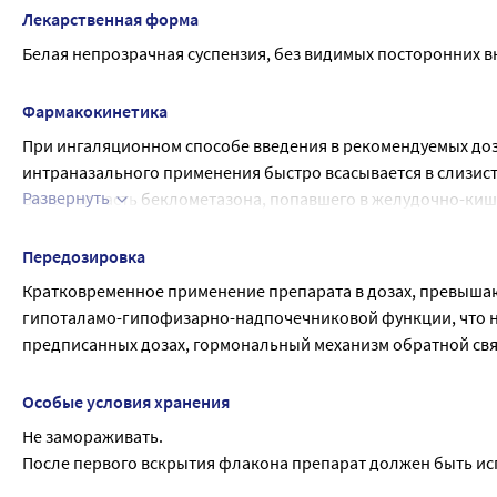
Лекарственная форма
Белая непрозрачная суспензия, без видимых посторонних 
Фармакокинетика
При ингаляционном способе введения в рекомендуемых доза
интраназального применения быстро всасывается в слизист
Развернуть
Большая часть беклометазона, попавшего в желудочно-кише
печень. Абсорбция из ЖКТ низкая. Связь с белками плазмы
метаболита беклометазон-17-монопропионат характеризуетс
Передозировка
полувыведения составляют 0,5 часа и 2,7 часа соответственн
Кратковременное применение препарата в дозах, превышаю
введения, в течение 96 часов выводится через кишечник пр
гипоталамо-гипофизарно-надпочечниковой функции, что не
предписанных дозах, гормональный механизм обратной связ
Особые условия хранения
Не замораживать.
После первого вскрытия флакона препарат должен быть исп