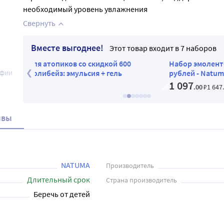
необходимый уровень увлажнения
Свернуть
Вместе выгоднее!
Этот товар входит в 7 наборов
кой 600
Набор эмолентов для атопиков со скидкой 5
афии
 гель
рублей - Natuma эмолибейз: крем + гель
1 097
.00
₽
1 647
.00
₽
ывы
NATUMA
Производитель
Длительный срок
Страна производитель
Беречь от детей