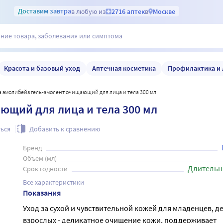
Доставим
завтра
в любую из
2716 аптек
в
Москве
Красота и базовый уход
Аптечная косметика
Профилактика и 
a эмолибейз гель-эмолент очищающий для лица и тела 300 мл
ющий для лица и тела 300 мл
ься
Добавить к сравнению
Бренд
Объем (мл)
Длительн
Срок годности
Все характеристики
Показания
Уход за сухой и чувствительной кожей для младенцев, де
взрослых - деликатное очищение кожи, поддерживает