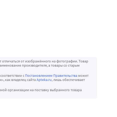
т отличаться от изображённого на фотографии. Товар
аименование производителя, а товары со старым
 соответствии с
Постановлением Правительства
может
», как владелец сайта
Apteka.ru
, лишь обеспечивает
чной организации на поставку выбранного товара