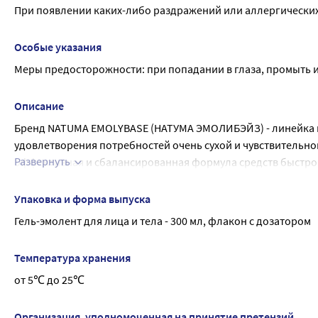
При появлении каких-либо раздражений или аллергически
Особые указания
Меры предосторожности: при попадании в глаза, промыть 
Описание
Бренд NATUMA EMOLYBASE (НАТУМА ЭМОЛИБЭЙЗ) - линейка пр
удовлетворения потребностей очень сухой и чувствительной
Развернуть
Эффективная и сбалансированная формула средств быстро ум
повышает эластичность кожи и образует защитную плёнку, 
агрессивным факторам внешней среды, в том числе холодны
Упаковка и форма выпуска
НАТУМА ЭМОЛИБЕЙЗ содержит активные натуральные ингреди
Гель-эмолент для лица и тела - 300 мл, флакон с дозатором
теле.
В линейке намеренно не используются ароматизаторы, крас
Температура хранения
кожи.
от 5℃ до 25℃
Косметика НАТУМА ЭМОЛИБЕЙЗ производится в соответствии
NATUMA ЭМОЛИБЕЙЗ ГЕЛЬ-ЭМОЛЕНТ ОЧИЩАЮЩИЙ ДЛЯ ЛИЦА И 
Внешний вид и свойства: бесцветная непрозрачная опалесц
Организация, уполномоченная на принятие претензий