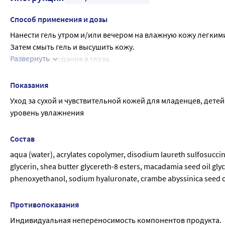
Способ применения и дозы
Нанести гель утром и/или вечером на влажную кожу легк
Затем смыть гель и высушить кожу.
Развернуть
Избегать попадания в глаза.
Для достижения оптимальных результатов дополняйте испо
(НАТУМА ЭМОЛИБЕЙЗ).
Показания
Уход за сухой и чувствительной кожей для младенцев, дет
уровень увлажнения
Состав
aqua (water), acrylates copolymer, disodium laureth sulfosucci
glycerin, shea butter glycereth-8 esters, macadamia seed oil glyce
phenoxyethanol, sodium hyaluronate, crambe abyssinica seed oil,
Противопоказания
Индивидуальная непереносимость компонентов продукта.