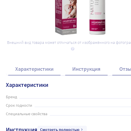
Набор эмолентов для атопиков со скид
Внешний вид товара может отличаться от изображённого на фотогр
рублей - Natuma эмолибейз: эмульсия +
1 187
.00
₽
1 787
.00
₽
Характеристики
Инструкция
Отз
Характеристики
Бренд
Срок годности
Специальные свойства
Инструкция
Смотреть полностью