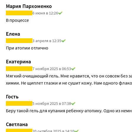
эластичность кожи.
Мария Пархоменко
6 июня в 12:26
В процессе
Елена
3 апреля в 12:35
При атопии отлично
Екатерина
7 ноября 2025 в 06:53
Мягкий очищающий гель. Мне нравится, что он совсем без зап
химии. Не щиплет глазки и не сушит кожу. Нам одного флакон
Гость
5 ноября 2025 в 07:38
Беру такой гель для купания ребенку-атопику. Одно из немн
Светлана
20 октября 2025 в 14:10