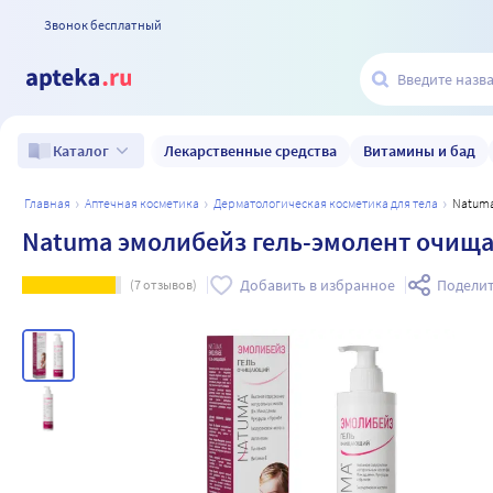
Звонок бесплатный
Лекарственные средства
Витамины и бад
Каталог
главная
аптечная косметика
дерматологическая косметика для тела
Natum
Natuma эмолибейз гель-эмолент очища
Добавить в избранное
Поделит
(
7
отзывов)