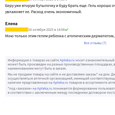
Беру уже вторую бутылочку и буду брать еще. Гель хорошо 
увлажняет ее. Расход очень экономичный.
Елена
16 октября 2025 в 14:56
Мою только этим гелем ребенка с атопическим дерматитом,
Все отзывы (7)
Информация о товарах на сайте
Apteka.ru
носит ознакомительный 
может быть произведен на разных производственных площадках, в
наименованием могут быть в заказе.
Мы не продаем товары на сайте и не доставляем заказы* на дом. Д
осуществляться аптечной организацией, имеющей соответствующее
наличие представленных на
Apteka.ru
товаров в ассортименте апте
*под «заказом» на
Apteka.ru
понимается формирование пользовател
в соответствии с заключенным между последними договором пост