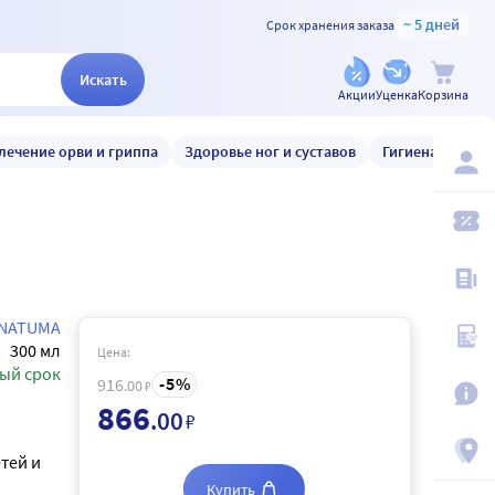
~ 5 дней
Срок хранения заказа
Искать
Акции
Уценка
Корзина
лечение орви и гриппа
Здоровье ног и суставов
Гигиена и уход
NATUMA
300 мл
Цена:
ый срок
5
916
.00
₽
866
.00
₽
тей и
Купить