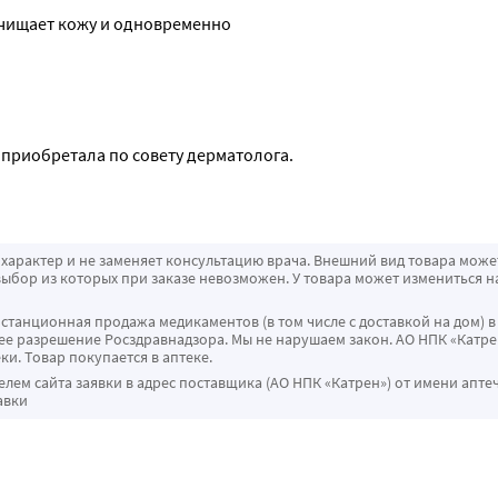
очищает кожу и одновременно 
 приобретала по совету дерматолога.
характер и не заменяет консультацию врача. Внешний вид товара може
ыбор из которых при заказе невозможен. У товара может измениться н
истанционная продажа медикаментов (в том числе с доставкой на дом) в
 разрешение Росздравнадзора. Мы не нарушаем закон. АО НПК «Катрен
ки. Товар покупается в аптеке.
ем сайта заявки в адрес поставщика (АО НПК «Катрен») от имени апте
авки