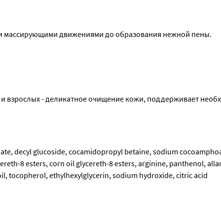
ими массирующими движениями до образования нежной пены.
льзование геля другими продуктами из линейки NATUMA EMOL
ей и взрослых - деликатное очищение кожи, поддерживает необ
nate, decyl glucoside, cocamidopropyl betaine, sodium cocoamphoa
reth-8 esters, corn oil glycereth-8 esters, arginine, panthenol, allan
 tocopherol, ethylhexylglycerin, sodium hydroxide, citric acid