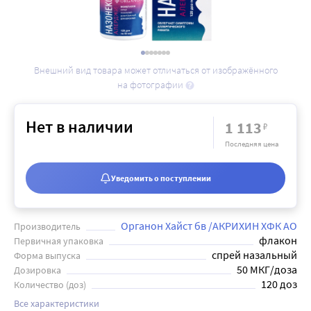
Внешний вид товара может отличаться от изображённого
на фотографии
Нет в наличии
1 113
₽
Последняя цена
Уведомить о поступлении
Органон Хайст бв /АКРИХИН ХФК АО
Производитель
флакон
Первичная упаковка
спрей назальный
Форма выпуска
50 МКГ/доза
Дозировка
120 доз
Количество (доз)
Все характеристики