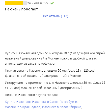
24 июля в 05:25
лекарственным препаратом Назонекс алерджи. Переход 
Не очень помогает
от системных к местным глюкокортикостероидам может 
Все отзывы (113)
также выявить уже существовавшие, но 
маскировавшиеся терапией глюкокортикостероидами 
системного действия аллергические заболевания, такие 
как аллергический конъюнктивит и экзема.
Лечение более высокими дозами, превышающими 
рекомендуемые, может привести к клинически 
значимому подавлению функции надпочечников. В 
Купить Назонекс алерджи 50 мкг/доза 18 г (120 доз) флакон спрей
случае, если применялись более высокие дозы, чем 
назальный дозированный в Москве можно в удобной для вас
аптеке, сделав заказ на Apteka.ru.
рекомендованные, необходимо обратиться к врачу.
Пациенты, которым проводится лечение 
Низкая цена на Назонекс алерджи 50 мкг/доза 18 г (120 доз)
глюкокортикостероидами, обладают потенциально 
флакон спрей назальный дозированный в Москве
сниженной иммунной реактивностью и должны быть 
Инструкция по применению для Назонекс алерджи 50 мкг/доза 18
предупреждены о повышенном для них риске заражения 
г (120 доз) флакон спрей назальный дозированный
в случае контакта с больными некоторыми 
Цены на Назонекс в других городах
инфекционными заболеваниями (например, ветряной 
Купить Назонекс
Назонекс в Санкт-Петербурге
оспой, корью), а также о необходимости врачебной 
Назонекс в Краснодаре
Назонекс в Новосибирске