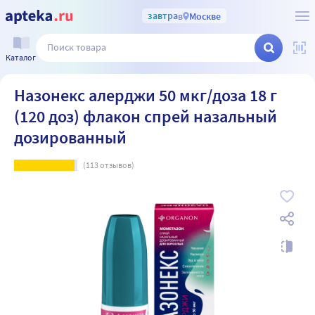
завтра
в
Москве
Каталог
Назонекс алерджи 50 мкг/доза 18 г
(120 доз) флакон спрей назальный
дозированный
(
113
отзывов)