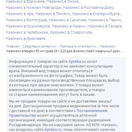
консультации, если такой контакт произошел.
Назонекс в Воронеже
Назонекс в Омске
При применении назального спрея мометазона в течение 
Назонекс в Нижнем Новгороде
Назонекс в Ростове-на-Дону
Назонекс в Уфе
Назонекс в Тюмени
Назонекс в Екатеринбурге
12 месяцев не возникало признаков атрофии слизистой 
Назонекс в Волгограде
Назонекс в Саратове
Назонекс в Перми
оболочки носа. Кроме того, мометазона фуроат 
Назонекс в Красноярске
Назонекс в Казани
Назонекс в Самаре
проявлял тенденцию способствовать нормализации 
Назонекс в Челябинске
Назонекс в Ставрополе
гистологической картины при исследовании биоптатов 
Назонекс в Ярославле
слизистой носа.
главная
средства от аллергии
препараты от аллергии
назонекс
Влияние на способность управлять транспортными 
назонекс алерджи 50 мкг/доза 18 г (120 доз) флакон спрей назальный дозированный
средствами и другими механизмами:
Информация о товарах на сайте
Apteka.ru
носит
Нет данных о влиянии лекарственного препарата 
ознакомительный характер и не заменяет консультацию
врача. Внешний вид товара может отличаться
Назонекс алерджи на способность управлять 
от изображённого на фотографии. Товар может быть
транспортными средствами или работать с механизмами.
произведен на разных производственных площадках, выбор
из которых при заказе невозможен. У товара может
измениться наименование производителя, а товары
со старым наименованием могут быть в заказе.
Мы не продаем товары на сайте и не доставляем заказы*
на дом. Дистанционная продажа медикаментов (в том числе
с доставкой на дом) в соответствии с
Постановлением
Правительства
может осуществляться аптечной
организацией, имеющей соответствующее разрешение
Росздравнадзора. Мы не нарушаем закон. АО НПК «Катрен»,
как владелец сайта
Apteka.ru
, лишь обеспечивает наличие