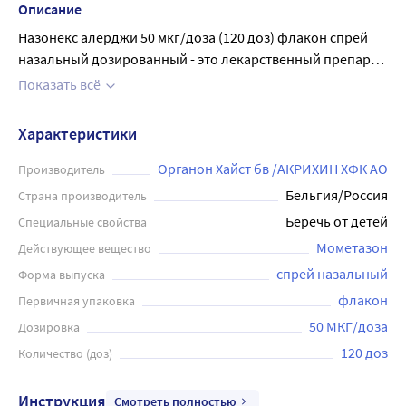
Описание
Назонекс алерджи 50 мкг/доза (120 доз) флакон спрей
назальный дозированный - это лекарственный препарат,
применяемый для лечения сезонного и круглогодичного
Показать всё
аллергического ринита у взрослых с 18 лет и старше
(облегчение симптомов, таких как заложенность носа,
Характеристики
насморк, чихание, зуд в носу, слезоточение). Содержит
синтетический глюкокортикостероид (ГКС) для местного
Органон Хайст бв /АКРИХИН ХФК АО
Производитель
применения - мометазон. Препарат предназначен для
Бельгия/Россия
Страна производитель
интраназального применения. Рекомендованная доза
Беречь от детей
Специальные свойства
препарата для лечения сезонного или круглогодичного
Мометазон
Действующее вещество
аллергического ринита составляет 2 впрыскивания (по
спрей назальный
Форма выпуска
50 мкг мометазона фуроата каждое) в каждый носовой
ход 1 раз в день (суммарная суточная доза - 200 мкг).
флакон
Первичная упаковка
Применяйте препарат только согласно тем показаниям,
50 МКГ/доза
Дозировка
тому способу применения и в тех дозах, которые указаны
120 доз
Количество (доз)
в инструкции. Если через 14 дней лечения улучшения не
наступает или симптомы усугубляются, или появляются
Инструкция
Смотреть полностью