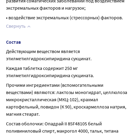
развития соматических заболеваний под воздействием 
экстремальных факторов и нагрузок;
• воздействие экстремальных (стрессорных) факторов.
Свернуть
Состав
Действующим веществом является 
этилметилгидроксипиридина сукцинат.
Каждая таблетка содержит 250 мг 
этилметилгидроксипиридина сукцината.
Прочими ингредиентами (вспомогательными 
веществами) являются: лактозы моногидрат, целлюлоза 
микрокристаллическая (МКЦ-102), крахмал 
картофельный, повидон (К 90), кроскармеллоза натрия, 
магния стеарат.
Состав оболочки: Опадрай II 85F48105 белый 
поливиниловый спирт, макрогол 4000, тальк, титана 