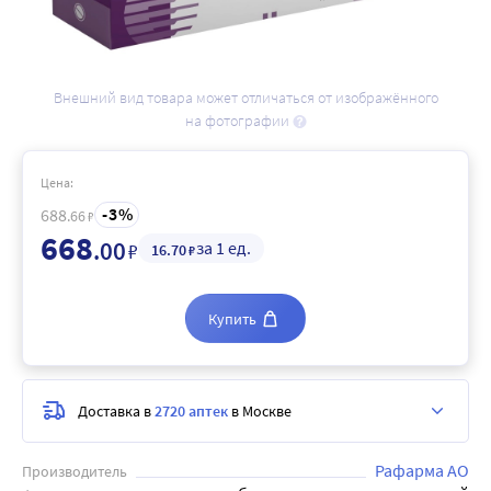
Внешний вид товара может отличаться от изображённого
на фотографии
Цена:
3
688
.66
₽
668
.00
за 1 ед.
₽
16
.70
₽
Купить
Доставка в
2720 аптек
в Москве
Рафарма АО
Производитель