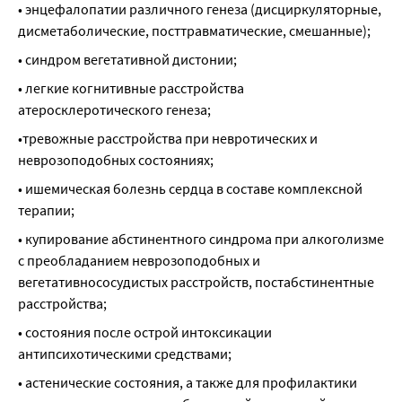
• энцефалопатии различного генеза (дисциркуляторные, 
дисметаболические, посттравматические, смешанные);
• синдром вегетативной дистонии;
• легкие когнитивные расстройства 
атеросклеротического генеза;
•тревожные расстройства при невротических и 
неврозоподобных состояниях;
• ишемическая болезнь сердца в составе комплексной 
терапии;
• купирование абстинентного синдрома при алкоголизме 
с преобладанием неврозоподобных и 
вегетативнососудистых расстройств, постабстинентные 
расстройства;
• состояния после острой интоксикации 
антипсихотическими средствами;
• астенические состояния, а также для профилактики 