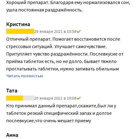
Хороший препарат. Благодаря ему нормализовался сон, 
особое значение для ускорения восстановления 
ушла постоянная раздражённость.
поврежденных нервов. При поражениях 
периферических нервов повышается потребность в 
Кристина
пиримидиновых нуклеотидах, таких как 
29 января 2021 в 10:58
уридинмонофосфат. Поэтому его поступление в 
Отличный препарат. Помогает восстановится после 
организм извне имеет важнейшее значение в ходе 
стрессовых ситуаций. Улучшает самочувствие. 
процессов восстановления и регенерации нервов.
Притупляет чувство раздражённости. Послевкусие от 
ВИТАМИНЫ ГРУППЫ В принимают активное участие в 
приёма таблеток есть, но не долго. Бывает тяжело 
биохимических процессах, обеспечивающих нормальную 
проглатывать таблетки, нужно запивать обильным 
жизнедеятельность различных структур нервной 
количеством воды. Препарат прописывал невролог, 
Читать полностью
системы
рекомендую, так как сама медицинский работник и уже 
-Витамин В1 (тиамин) играет фундаментальную роль в 
Тата
испробовала на себе данный препарат. 
выработке энергии в организме, необходим для роста, 
20 января 2021 в 19:08
развития и функционирования клеток. Участвует в 
Кто принимал данный препарат,скажите,был ли у 
построении мембран нервных клеток. Необходим для 
таблеток резкий специфический запах и долгое 
биосинтеза ацетилхолина, является важнейшим 
послевкусие,что очень мешает приему
компонентом системы проведения возбуждения в 
нервных волокнах (за счет активации хлоридных ионных 
Анна