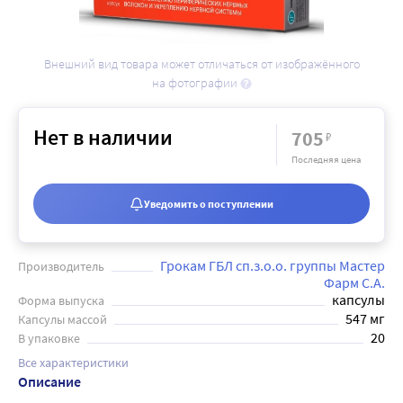
Внешний вид товара может отличаться от изображённого
на фотографии
Нет в наличии
705
₽
Последняя цена
Уведомить о поступлении
Грокам ГБЛ сп.з.о.о. группы Мастер
Производитель
Фарм С.А.
капсулы
Форма выпуска
547 мг
Капсулы массой
20
В упаковке
Все характеристики
Описание