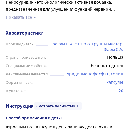
Нейроуридин - это биологически активная добавка,
предназначенная для улучшения функций нервной
системы. В составе препарата содержится уникальный
Показать всё
комплекс веществ, который способствует повышению
когнитивных способностей, улучшению памяти и
Характеристики
концентрации, а также защите нервных клеток от
негативных воздействий окружающей среды. Капсулы
Грокам ГБЛ сп.з.о.о. группы Мастер 
Производитель
Фарм С.А.
Нейроуридина можно принимать как в качестве
Польша
профилактики, так и для лечения различных
Страна производитель
заболеваний нервной системы, таких как депрессия,
Беречь от детей
Специальные свойства
стресс, неврозы и другие. В упаковке содержится 20
Уридинмонофосфат
Холин
Действующее вещество
капсул массой 547 мг. Препарат рекомендуется
капсулы
Форма выпуска
использовать только после консультации с врачом.
20
В упаковке
Инструкция
Смотреть полностью
Способ применения и дозы
взрослым по 1 капсуле в день, запивая достаточным 