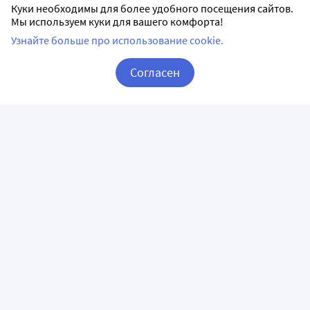
Куки необходимы для более удобного посещения сайтов.
(витаминов группы В, нуклеотидов) может ускорить 
Мы используем куки для вашего комфорта!
процесс восстановления и способствует более быстрому 
Узнайте больше про использование cookie.
исчезновению неприятных ощущений.
Согласен
Корзина
Вход / Регистрация
ПРИЛОЖЕНИЯ
СЛЕДИТЕ ЗА НАМИ
ГОРЯЧАЯ ЛИНИЯ