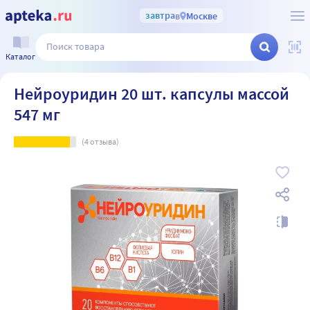
завтра
в
Москве
Каталог
Нейроуридин 20 шт. капсулы массой
547 мг
(
4
отзыва)