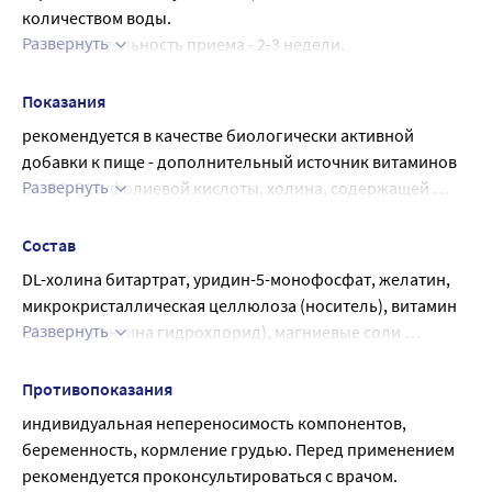
количеством воды.
Развернуть
Продолжительность приема - 2-3 недели.
При необходимости прием можно повторить через 
месяц.
Показания
рекомендуется в качестве биологически активной 
добавки к пище - дополнительный источник витаминов 
Развернуть
В1, В6, В12, фолиевой кислоты, холина, содержащей 
уридинмонофосфат.
Состав
DL-холина битартрат, уридин-5-монофосфат, желатин, 
микрокристаллическая целлюлоза (носитель), витамин 
Развернуть
В6 (пиридоксина гидрохлорид), магниевые соли 
стеариновой кислоты (антислеживающий агент), 
витамин В1 (тиамина гидрохлорид), кремния диоксид 
Противопоказания
(антислеживающий агент), титана диоксид (краситель), 
индивидуальная непереносимость компонентов, 
фолиевая кислота, витамин В12 (цианокобаламин), 
беременность, кормление грудью. Перед применением 
железа оксид желтый (краситель), железа оксид красный 
рекомендуется проконсультироваться с врачом.
(краситель).