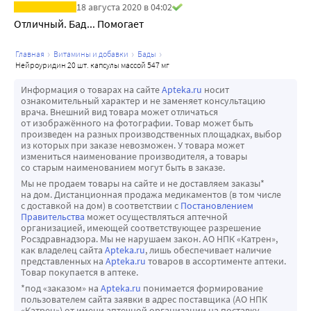
каналов в мембранах нервных клеток). Защищает клетки 
18 августа 2020 в 04:02
нервных тканей от токсического воздействия продуктов 
Отличный. Бад... Помогает
перекисного окисления. Помогает в процессе 
регенерации нервной ткани.
главная
витамины и добавки
бады
нейроуридин 20 шт. капсулы массой 547 мг
-Витамин В6 (пиридоксин) необходим для нормального 
функционирования центральной и периферической 
Информация о товарах на сайте
Apteka.ru
носит
ознакомительный характер и не заменяет консультацию
нервной систем. Участвует в процессах усвоения 
врача. Внешний вид товара может отличаться
нервными клетками глюкозы. Необходим для белкового 
от изображённого на фотографии. Товар может быть
произведен на разных производственных площадках, выбор
обмена и трансаминирования аминокислот. Участвует в 
из которых при заказе невозможен. У товара может
синтезе и метаболизме ряда нейромедиаторов 
измениться наименование производителя, а товары
со старым наименованием могут быть в заказе.
(допамина, норадреналина, адреналина, гистамина и 
Мы не продаем товары на сайте и не доставляем заказы*
GABA) и обеспечивает нормальную работу нервной 
на дом. Дистанционная продажа медикаментов (в том числе
системы, улучшает функцию мозга. Ускоряет 
с доставкой на дом) в соответствии с
Постановлением
Правительства
может осуществляться аптечной
регенеративные процессы в нервной ткани.
организацией, имеющей соответствующее разрешение
-Витамин В12 (цианокобаламин) играет важную роль в 
Росздравнадзора. Мы не нарушаем закон. АО НПК «Катрен»,
как владелец сайта
Apteka.ru
, лишь обеспечивает наличие
клеточном метаболизме, нервной функции и продукции 
представленных на
Apteka.ru
товаров в ассортименте аптеки.
ДНК. Витамин B12 необходим для сохранения 
Товар покупается в аптеке.
миелиновой оболочки нейронов и для синтеза 
*под «заказом» на
Apteka.ru
понимается формирование
пользователем сайта заявки в адрес поставщика (АО НПК
нейромедиаторов. Способствует миелинизации нервных 
«Катрен») от имени аптечной организации на поставку