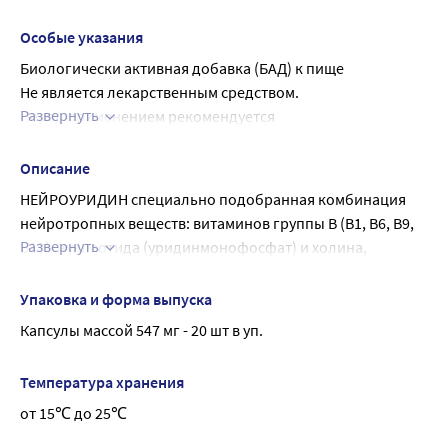
Особые указания
Биологически активная добавка (БАД) к пище
Не является лекарственным средством.
Развернуть
Перед применением рекомендуется 
проконсультироваться с врачом.
Описание
НЕЙРОУРИДИН специально подобранная комбинация 
нейротропных веществ: витаминов группы В (В1, В6, В9, 
Развернуть
В12), нуклеотида (уридинмонофосфат) и холина, 
необходимых для восстановления нервных волокон, 
улучшения нервной проводимости, укрепления нервной 
Упаковка и форма выпуска
системы и общего состояния организма
Капсулы массой 547 мг - 20 шт в уп.
Компоненты Нейроуридин способствуют 
восстановлению периферических нервных волокон и 
Температура хранения
укреплению нервной системы.
от 15℃ до 25℃
Рекомендуемый прием (1 капсула) содержит:
Уридинмонофосфат, мг 150