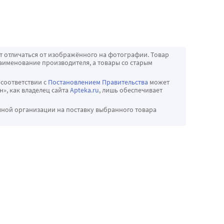
т отличаться от изображённого на фотографии. Товар
аименование производителя, а товары со старым
 соответствии с
Постановлением Правительства
может
», как владелец сайта
Apteka.ru
, лишь обеспечивает
чной организации на поставку выбранного товара