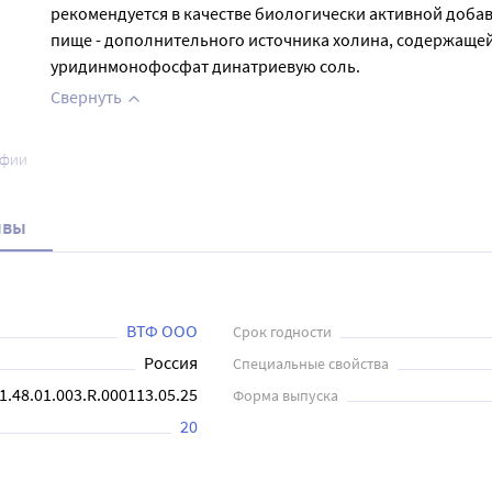
рекомендуется в качестве биологически активной добав
пище - дополнительного источника холина, содержаще
уридинмонофосфат динатриевую соль.
Свернуть
афии
ывы
ВТФ ООО
Срок годности
Россия
Специальные свойства
1.48.01.003.R.000113.05.25
Форма выпуска
20