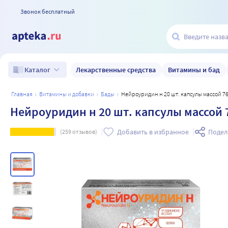
Звонок бесплатный
Лекарственные средства
Витамины и бад
Каталог
главная
витамины и добавки
бады
Нейроуридин н 20 шт. капсулы массой 76
Нейроуридин н 20 шт. капсулы массой 
Добавить в избранное
Подел
(
259
отзывов)