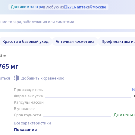
Доставим
завтра
в любую из
2716 аптек
в
Москве
Красота и базовый уход
Аптечная косметика
Профилактика и 
5 мг
765 мг
иться
Добавить к сравнению
В
Производитель
Форма выпуска
Капсулы массой
В упаковке
Длительн
Срок годности
Все характеристики
Показания