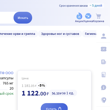
~ 5 дней
Срок хранения заказа
Искать
Акции
Уценка
Корзина
лечение орви и гриппа
Здоровье ног и суставов
Гигиена и уход
ТФ ООО
капсулы
Цена:
765 мг
5
1 181
.05
₽
20
1 122
.00
за 1 ед.
₽
ый срок
56
.10
₽
Купить