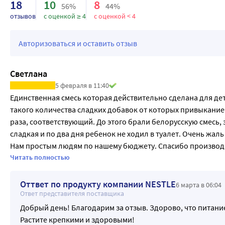
18
10
8
56%
44%
отзывов
с оценкой ≥ 4
с оценкой < 4
Авторизоваться и оставить отзыв
Светлана
5 февраля в 11:40
Единственная смесь которая действительно сделана для детей
такого количества сладких добавок от которых привыкание и
раза, соответствующий. До этого брали белорусскую смесь, 
сладкая и по два дня ребенок не ходил в туалет. Очень жаль ,
Нам простым людям по нашему бюджету. Спасибо производи
родителях!
Читать полностью
Оттвет по продукту компании NESTLE
6 марта в 06:04
Ответ представителя поставщика
Добрый день! Благодарим за отзыв. Здорово, что питан
Растите крепкими и здоровыми!