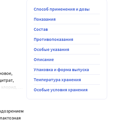
Способ применения и дозы
Показания
Состав
Противопоказания
Особые указания
Описание
Упаковка и форма выпуска
овое, 
ом ребенка.
Температура хранения
итрат, 
 хлорид, 
Особые условия хранения
слота), 
адион (К), 
75%.
ия цитрат, 
одозрением 
лактозная 