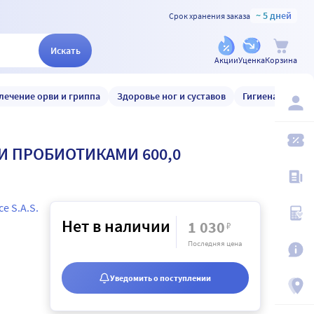
~ 5 дней
Срок хранения заказа
Искать
Акции
Уценка
Корзина
лечение орви и гриппа
Здоровье ног и суставов
Гигиена и уход
И ПРОБИОТИКАМИ 600,0
ce S.A.S.
Нет в наличии
1 030
₽
Последняя цена
Уведомить о поступлении