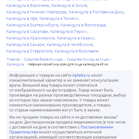
Календула в Воронеже
Календула в Омске
Календула в Нижнем Новгороде
Календула в Ростове-на-Дону
Календула в Уфе
Календула в Тюмени
Календула в Екатеринбурге
Календула в Волгограде
Календула в Саратове
Календула в Перми
Календула в Красноярске
Календула в Казани
Календула в Самаре
Календула в Челябинске
Календула в Ставрополе
Календула в Ярославле
главная
средства базового ухода
средства по уходу за лицом
календула
невская косметика крем для лица календула 40 мл
Информация о товарах на сайте
Apteka.ru
носит
ознакомительный характер и не заменяет консультацию
врача. Внешний вид товара может отличаться
от изображённого на фотографии. Товар может быть
произведен на разных производственных площадках, выбор
из которых при заказе невозможен. У товара может
измениться наименование производителя, а товары
со старым наименованием могут быть в заказе.
Мы не продаем товары на сайте и не доставляем заказы*
на дом. Дистанционная продажа медикаментов (в том числе
с доставкой на дом) в соответствии с
Постановлением
Правительства
может осуществляться аптечной
организацией, имеющей соответствующее разрешение