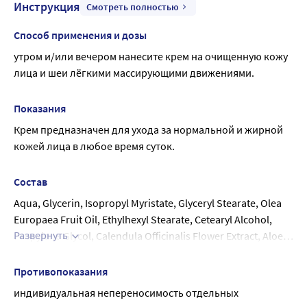
Инструкция
Смотреть полностью
Способ применения и дозы
утром и/или вечером нанесите крем на очищенную кожу 
лица и шеи лёгкими массирующими движениями.
Показания
Крем предназначен для ухода за нормальной и жирной 
кожей лица в любое время суток.
Состав
Aqua, Glycerin, Isopropyl Myristate, Glyceryl Stearate, Olea 
Europaea Fruit Oil, Ethylhexyl Stearate, Cetearyl Аlcohol, 
Развернуть
Propylene Glycol, Сalendula Officinalis Flower Extract, Aloe 
Barbadensis Leaf Juice, Allantoin, Glyceryl Stearate Citrate, 
Isododecane, Dimethicone Crosspolymer, Carbomer, 
Противопоказания
Тriethanolamine, Parfum, Phenoxyethanol, 
индивидуальная непереносимость отдельных 
Ethylhexylglycerin.