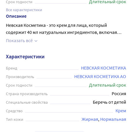
Длительный срок
Срок годности
Все характеристики
Описание
Невская Косметика - это крем для лица, который
содержит 40 мл натуральных ингредиентов, включая
экстракт календулы. Он разработан специально для
Показать всё
ухода за кожей лица, склонной к сухости и раздражению.
Календула, благодаря своим противовоспалительным
Характеристики
свойствам, успокаивает кожу, уменьшает покраснение и
улучшает ее общее состояние. Крем легко наносится,
НЕВСКАЯ КОСМЕТИКА
Бренд
быстро впитывается и не оставляет жирной пленки на
НЕВСКАЯ КОСМЕТИКА АО
Производитель
коже. Регулярное использование крема поможет
Длительный срок
Срок годности
сохранить здоровую, ухоженную кожу лица.
Россия
Страна производитель
Беречь от детей
Специальные свойства
Крем
Средство
Жирная
Нормальная
Тип кожи