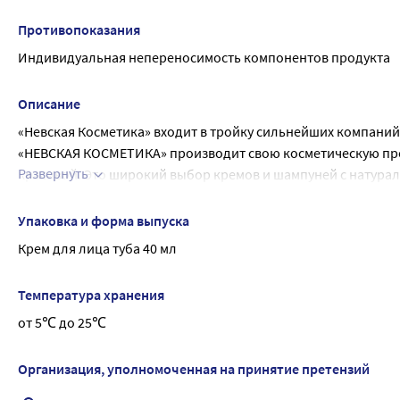
Противопоказания
Индивидуальная непереносимость компонентов продукта
Описание
«Невская Косметика» входит в тройку сильнейших компани
«НЕВСКАЯ КОСМЕТИКА» производит свою косметическую про
Развернуть
красивой. Это широкий выбор кремов и шампуней с натура
бережно ухаживают за вашей кожей и волосами.
Крем для лица "Невская Косметика Оливковый
Упаковка и форма выпуска
Внешний вид: крем белого цвета, эмульсия масло/вода в м
Крем для лица туба 40 мл
Мягкая основа крема легко распределяется на коже и быстр
Активные компоненты крема обеспечивают коже питание, 
Температура хранения
В основе крема содержатся два ценных натуральных компоне
от 5℃ до 25℃
Описание и свойства: Оливковое масло обладает отличным
гидролипидный барьер кожи.
Альфа-бисаболол - основной активный ингредиент медицин
Организация, уполномоченная на принятие претензий
подвергающуюся воздействиям ежедневных стрессов. Он ус