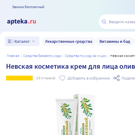
Звонок бесплатный
Лекарственные средства
Витамины и бад
Каталог
главная
средства базового ухода
средства по уходу за лицом
Невская косме
Невская косметика крем для лица оли
Добавить в избранное
Подели
(
19
отзывов)