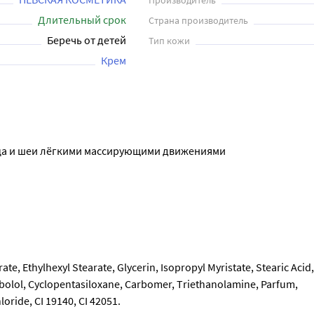
Производитель
Длительный срок
Страна производитель
Беречь от детей
Тип кожи
Крем
ица и шеи лёгкими массирующими движениями
te, Ethylhexyl Stearate, Glycerin, Isopropyl Myristate, Steariс Аcid, 
bolol, Cуclopentasiloxane, Carbomer, Тriethanolamine, Parfum, 
oride, СI 19140, CI 42051.