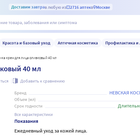
Доставим
завтра
в любую из
2716 аптек
в
Москве
Красота и базовый уход
Аптечная косметика
Профилактика и 
тика крем для лица оливковый 40 мл
вковый 40 мл
ться
Добавить к сравнению
НЕВСКАЯ КО
Бренд
Объем (мл)
Длительн
Срок годности
Все характеристики
Показания
Ежедневный уход за кожей лица.