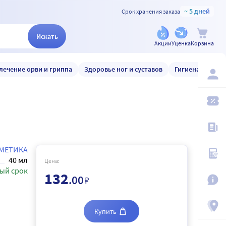
~ 5 дней
Срок хранения заказа
Искать
Акции
Уценка
Корзина
лечение орви и гриппа
Здоровье ног и суставов
Гигиена и уход
СМЕТИКА
40 мл
Цена:
ый срок
132
.00
₽
Купить