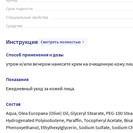
Бренд
Срок годности
Специальные свойства
Средство
Инструкция
Смотреть полностью
Способ применения и дозы
утром и/или вечером нанесите крем на очищенную кожу л
Показания
Ежедневный уход за кожей лица.
Состав
Aqua, Olea Europaea (Olive) Oil, Glyceryl Stearate, PEG-100 Steara
Hydrogenated Polyisobutene, Paraffin, Tocopheryl Acetate, Bisa
Phenoxyethanol, Ethylhexylglycerin, Sodium Sulfate, Sodium Chl