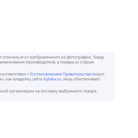
т отличаться от изображённого на фотографии. Товар
аименование производителя, а товары со старым
 соответствии с
Постановлением Правительства
может
», как владелец сайта
Apteka.ru
, лишь обеспечивает
чной организации на поставку выбранного товара