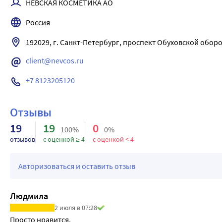
НЕВСКАЯ КОСМЕТИКА АО
свойствами.
Витамин Е - как антиоксидант, предотвращает повреждение
Россия
Результат:
• питает
192029, г. Санкт-Петербург, проспект Обуховской оборо
• смягчает
client@nevcos.ru
• защищает
• увлажняет
+7 8123205120
• тонизирует
• восстанавливает
Отзывы
19
19
0
100%
0%
отзывов
с оценкой ≥ 4
с оценкой < 4
Авторизоваться и оставить отзыв
Людмила
2 июля в 07:28
Просто нравится.