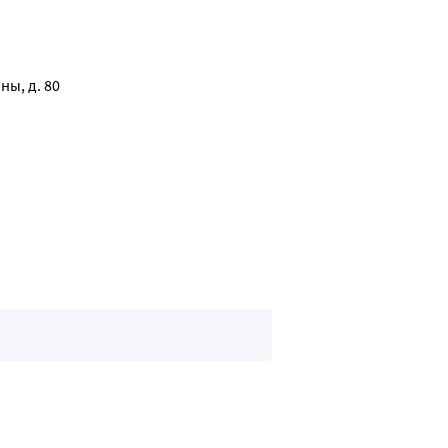
 клеточных мембран, борется с процессами старения кожи.
ны, д. 80