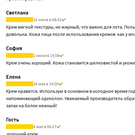
Светлана
14 июня в 08:52
Крем мягкой текстуры, не жирный, что важно для лета. Поль
довольна. Кожа лица после использования кремов  как у мл
София
1 июня в 15:58
Крем очень хороший. Кожа становится шелковистой и ухож
Елена
24 мая в 19:26
Крем нравится. Использую в основном в холодное время года.
напоминающмй одеколон. Уважаемый производитель обрати
запах на более нежный!
Гость
4 мая в 06:27
 хороший крем