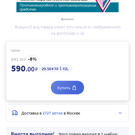
Внешний вид товара может отличаться от изображённого
на фотографии
Цена:
8
641
.30
₽
590
.00
за 1 ед.
₽
29
.50
₽
Купить
Доставка в
2727 аптек
в Москве
Вместе выгоднее!
Этот товар входит в 1 набор