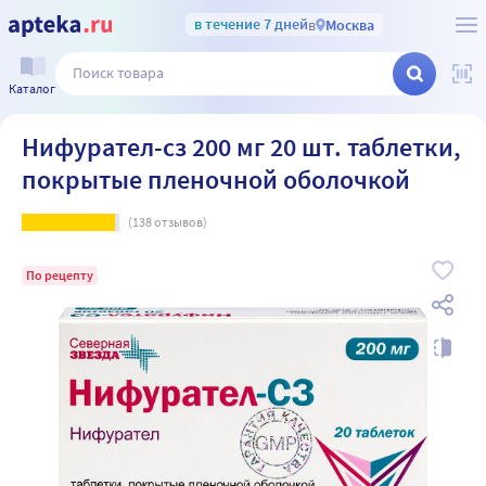
в течение 7 дней
в
Москва
Каталог
Нифурател-сз 200 мг 20 шт. таблетки,
покрытые пленочной оболочкой
(
138
отзывов)
По рецепту