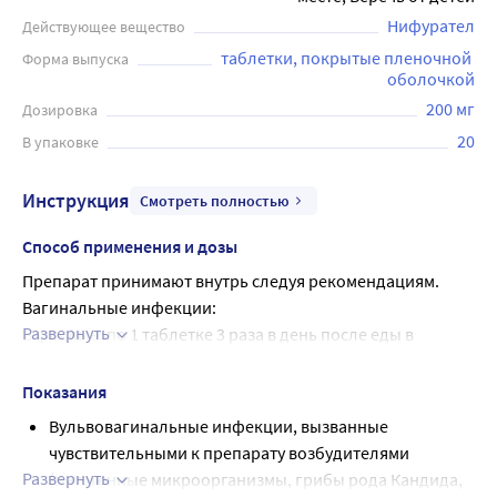
Нифурател
Действующее вещество
таблетки, покрытые пленочной 
Форма выпуска
оболочкой
200 мг
Дозировка
20
В упаковке
Инструкция
Смотреть полностью
Способ применения и дозы
Препарат принимают внутрь следуя рекомендациям.
Вагинальные инфекции:
Развернуть
Взрослые: по 1 таблетке 3 раза в день после еды в 
течение 7 дней (принимать препарат должны оба 
половых партнера).
Показания
Дети старше 3 лет и с массой тела более 20 кг: 
Вульвовагинальные инфекции, вызванные
рекомендуемая доза по 10 мг/кг массы тела ежедневно в 
чувствительными к препарату возбудителями
течение 10 дней. Рекомендуемая доза должна 
Развернуть
(патогенные микроорганизмы, грибы рода Кандида,
приниматься в два приема.