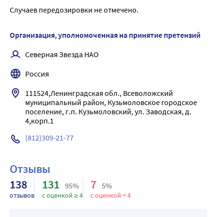
отношении Proteus mirabilis, Proteus vulgaris, 
организма почками (30-50 % в неизмененном виде), 
Случаев передозировки не отмечено.
Pseudomonas aeruginosa. Является препаратом выбора 
оказывая сильное антибактериальное действие в 
для терапии сальмонеллезов, шигеллезов и других 
мочевыводящем тракте.
острых кишечных бактериальных инфекций.
Организация, уполномоченная на принятие претензий
Активен в отношении Trichomonas vaginalis, 
Северная Звезда НАО
высокоактивен в отношении грибов рода Candida.
Особенно эффективен в отношении штаммов 
Россия
Helicobacter pylori, устойчивых к метронидазолу.
111524,Ленинградская обл., Всеволожский 
муниципальный район, Кузьмоловское городское 
поселение, г.п. Кузьмоловский, ул. Заводская, д. 
4,корп.1
(812)309-21-77
Отзывы
138
131
7
95%
5%
отзывов
с оценкой ≥ 4
с оценкой < 4