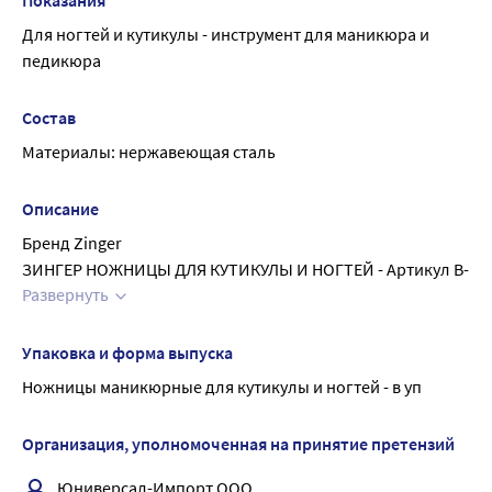
Показания
избегайте повреждения лезвий.
ногти металлической пилкой с абразивным слоем
Для ногтей и кутикулы - инструмент для маникюра и 
Протирайте ножницы начисто после каждого 
педикюра
использования, избегайте повреждения лезвий.
Состав
Материалы: нержавеющая сталь
Описание
Бренд Zinger
ЗИНГЕР НОЖНИЦЫ ДЛЯ КУТИКУЛЫ И НОГТЕЙ - Артикул B-
Развернуть
113
Zinger Ножницы (B-113-HG) - универсальные маникюрные 
ножницы для кутикулы и ногтей, выполнены из 
Упаковка и форма выпуска
нержавеющей стали и заточены вручную.
Ножницы маникюрные для кутикулы и ногтей - в уп
У инструмента аккуратная форма и удобные заострённые 
кончики, что позволяет им как обрезать кутикулу, так и 
Организация, уполномоченная на принятие претензий
ровно и плавно придать ногтям желаемую форму.
Кольца удобные и хорошо фиксируются на пальцах, 
Юниверсал-Импорт ООО