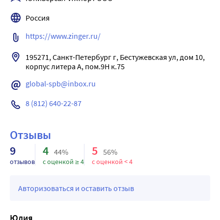
делая работу простой и комфортной.
Россия
Оптимальный инструмент для ухода за ногтями в 
домашних условиях.
https://www.zinger.ru/
Ножницы изготовлены из высококачественной 
нержавеющей гипоаллергенной стали.
195271, Санкт-Петербург г, Бестужевская ул, дом 10, 
Секрет лучшего результата: используйте на распаренных 
корпус литера А, пом.9Н к.75
руках.
global-spb@inbox.ru
Форма лезвий изогнутая
Длина инструмента 90 мм
8 (812) 640-22-87
Длина режущей кромки 20 мм
Изогнутые длинные кончики позволяют легко обрезать 
Отзывы
кутикулу и удалять лишние кусочки ногтей, не причиняя 
боли или дискомфорта, а эргономичные ручки ножниц 
9
4
5
44%
56%
делают их удобными как для профессиональных, так и 
отзывов
с оценкой ≥ 4
с оценкой < 4
для начинающих мастеров маникюра и обычных 
пользователей.
Авторизоваться и оставить отзыв
Юлия