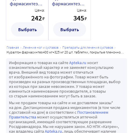
фармасинтез
фармасинтез
0,4+0,325 10 шт.
400 мг+325 мг 20
Цена:
Цена:
таблетки,
шт. таблетки,
242
345
₽
₽
покрытые
покрытые
пленочной
пленочной
Выбрать
Выбрать
оболочкой
оболочкой
главная
лечение ног и суставов
препараты для лечения суставов
нуралгон фармасинтез 400 мг+325 мг 20 шт. таблетки, покрытые пленочной оболочкой
Информация о товарах на сайте
Apteka.ru
носит
ознакомительный характер и не заменяет консультацию
врача. Внешний вид товара может отличаться
от изображённого на фотографии. Товар может быть
произведен на разных производственных площадках, выбор
из которых при заказе невозможен. У товара может
измениться наименование производителя, а товары
со старым наименованием могут быть в заказе.
Мы не продаем товары на сайте и не доставляем заказы*
на дом. Дистанционная продажа медикаментов (в том числе
с доставкой на дом) в соответствии с
Постановлением
Правительства
может осуществляться аптечной
организацией, имеющей соответствующее разрешение
Росздравнадзора. Мы не нарушаем закон. АО НПК «Катрен»,
как владелец сайта
Apteka.ru
, лишь обеспечивает наличие