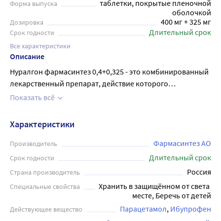
таблетки, покрытые пленочной
Форма выпуска
оболочкой
400 мг + 325 мг
Дозировка
Длительный срок
Срок годности
Все характеристики
Описание
Нуралгон фармасинтез 0,4+0,325 - это комбинированный
лекарственный препарат, действие которого
обусловлено входящими в его состав компонентами.
Показать всё
Ибупрофен - нестероидный противовоспалительный
препарат (НПВП), оказывает анальгезирующее,
Характеристики
противовоспалительное, жаропонижающее действие.
Парацетамол - оказывает анальгезирующее и
Фармасинтез АО
Производитель
жаропонижающее действие. Препарат предназначен для
Длительный срок
Срок годности
симптоматической терапии, уменьшения боли и
Россия
Страна производитель
воспаления на момент использования, на
Хранить в защищённом от света 
Специальные свойства
прогрессирование заболевания не влияет. -
месте, Беречь от детей
симптоматическая терапия инфекционно-
Парацетамол
Ибупрофен
Действующее вещество
воспалительных заболеваний (простуда, грипп),