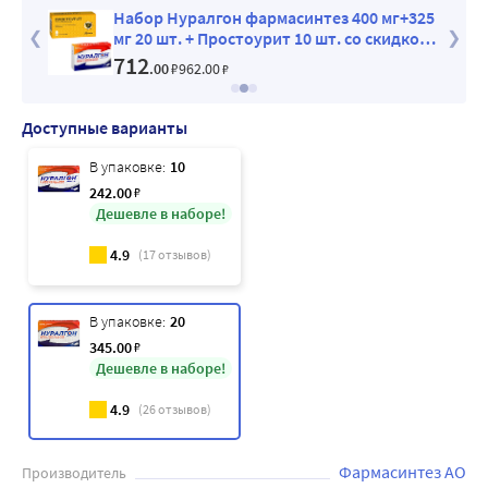
Набор Нуралгон фармасинтез 400 мг+325
мг 20 шт. + Простоурит 10 шт. со скидкой
250 руб.
712
.00
₽
962
.00
₽
Доступные варианты
В упаковке:
10
242
.00
₽
Дешевле в наборе!
4.9
(
17
отзывов)
В упаковке:
20
345
.00
₽
Дешевле в наборе!
4.9
(
26
отзывов)
Фармасинтез АО
Производитель