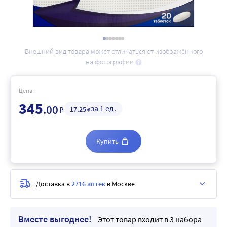
Внешний вид товара может отличаться от изображённого
на фотографии
Цена:
345
.00
за 1 ед.
₽
17
.25
₽
Купить
Доставка в
2716 аптек
в Москве
Вместе выгоднее!
Этот товар входит в 3 набора