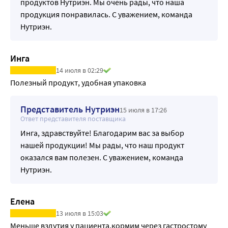
продуктов Нутриэн. Мы очень рады, что наша
который легко усваивается и обладает высокой 
продукция понравилась. С уважением, команда
биологической ценностью и биодоступностью.
Нутриэн.
Низкий уровень сахаров обеспечивает низкий 
гликемический индекс, профилактирует повышение 
сахара в крови.
Инга
Оптимальное соотношение ПНЖК (Омега 6, Омега 3 
14 июля в 02:29
жирные кислоты), витаминно-минеральный комплекс 
Полезный продукт, удобная упаковка
обеспечивают выраженный антиоксидантный и 
иммуномодулирующий эффект.
Представитель Нутриэн
15 июля в 17:26
Хорошая органолептика (не приторные, низкая вязкость) 
Ответ представителя поставщика
способствует высокой приверженности к диетотерапии.
Инга, здравствуйте! Благодарим вас за выбор
Не содержит исскуственных красителей и 
нашей продукции! Мы рады, что наш продукт
ароматизаторов
оказался вам полезен. С уважением, команда
Нутриэн.
Елена
13 июля в 15:03
Меньше вздутия у пациента,кормим через гастростому 