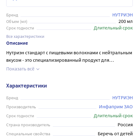
НУТРИЭН
Бренд
200 мл
Объем (мл)
Длительный срок
Срок годности
Все характеристики
Описание
Нутриэн стандарт с пищевыми волокнами с нейтральным
вкусом - это специализированный продукт для
диетического лечебного (энтерального) питания. Это
Показать всё
полноценное лечебное питание, готовое к
употреблению для профилактики и устранения
Характеристики
недостаточности питания, а также коррекции состава
рациона питания. Композиция растворимых и
НУТРИЭН
Бренд
нерастворимых пищевых волокон и пребиотиков
Инфаприм ЗАО
Производитель
нормализует процесс пищеварения, обладает
Длительный срок
Срок годности
пребиотическим и антиатерогенным действием. Кроме
Россия
Страна производитель
того, Нутриен стандарт имеет нейтральный вкус, не
Беречь от детей
Специальные свойства
содержит исскуственных красителей и ароматизаторов.