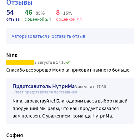
Отзывы
полноценному формированию костной ткани
ребенка, обеспечивает профилактику развития
54
46
8
85%
15%
остеопороза у матери Йод – обеспечивает
отзыва
с оценкой ≥ 4
с оценкой < 4
профилактику дефицита йода у матери и
способствует правильному формированию и
Авторизоваться и оставить отзыв
становлению функций щитовидной железы у
новорожденного ребенка БЕЗ ПАЛЬМОВОГО МАСЛА
БЕЗ САХАРА БЕЗ ГМО
Nina
3 августа в 17:10
Спасибо все хорошо Молока приходит намного больше
Прдетсавитель НутриМа
3 августа в 17:36
Ответ представителя поставщика
Nina, здравствуйте! Благодарим вас за выбор нашей
продукции! Мы рады, что наш продукт оказался
вам полезен. С уважением, команда НутриМа.
София