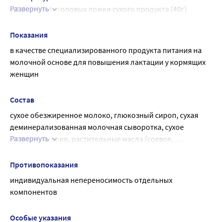
Развернуть
• Добавьте 4 столовых ложки сухого продукта (40г)
• Перемешайте до полного растворения или взбейте 
блендером
Показания
Продукт может использоваться в качестве напитка или 
в качестве специализированного продукта питания на 
добавки в чай, какао, кашу и другие блюда.
молочной основе для повышения лактации у кормящих 
женщин
Состав
сухое обезжиренное молоко, глюкозный сироп, сухая 
деминерализованная молочная сыворотка, сухое 
Развернуть
цельное молоко, растительные масла (соевое, 
подсолнечное высокоолеиновое), инулин, минеральные 
вещества (кальция фосфат, магния хлорид, натрия 
Противопоказания
хлорид, калия цитрат, кальция карбонат, железа (II) 
индивидуальная непереносимость отдельных 
сульфат, цинка сульфат, меди сульфат, марганца хлорид, 
компонентов
йодид калия, селенит натрия), экстракты фенхеля, 
крапивы, аниса, тмина, витамины (L-аскорбиновая 
Особые указания