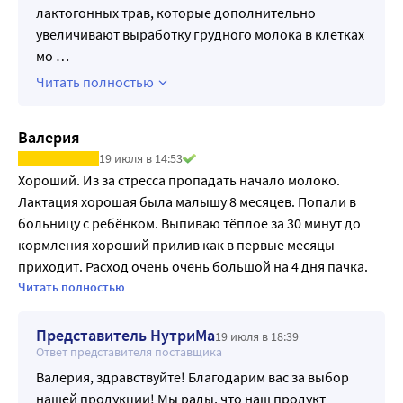
лактогонных трав, которые дополнительно
увеличивают выработку грудного молока в клетках
мо
…
Читать полностью
Валерия
19 июля в 14:53
Хороший. Из за стресса пропадать начало молоко. 
Лактация хорошая была малышу 8 месяцев. Попали в 
больницу с ребёнком. Выпиваю тёплое за 30 минут до 
кормления хороший прилив как в первые месяцы 
приходит. Расход очень очень большой на 4 дня пачка. 
Пью 2 раза в день. Самое главное малыша чаще 
Читать полностью
прикладывать иначе никакая смесь не поможет 
Представитель НутриМа
19 июля в 18:39
Ответ представителя поставщика
Валерия, здравствуйте! Благодарим вас за выбор
нашей продукции! Мы рады, что наш продукт