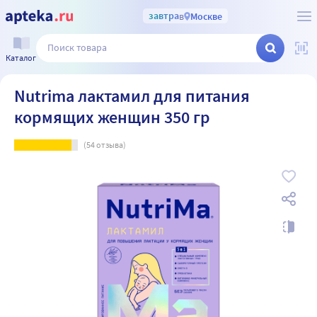
завтра
в
Москве
Каталог
Nutrima лактамил для питания
кормящих женщин 350 гр
(
54
отзыва)