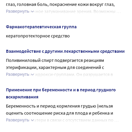
глаз, головная боль, покраснение кожи вокруг глаз, 
Развернуть
кратковременное затуманивание зрения. Возможны 
аллергические реакции на компоненты препарата.
Фармакотерапевтическая группа
кератопротекторное средство
Взаимодействие с другими лекарственными средствами
Поливиниловый спирт подвергается реакциям 
этерификации, характерным для соединений с 
Развернуть
вторичными гидрокси-группами. Он разрушается в 
сильных кислотах и размягчается или растворяется в 
слабых кислотах и щелочах. В высоких концентрациях 
Применение при беременности и в период грудного
вещество несовместимо с неорганическими солями, 
вскармливания
особенно фосфатами и сульфатами. Образование осадка 
Беременность и период кормления грудью (нельзя 
5 % поливинилового спирта может быть вызвано 
оценить соотношение риска для плода и ребенка и 
реакцией с фосфатами. Образование геля из раствора 
Развернуть
пользы для матери в связи с отсутствием данных по 
поливинилового спирта может происходить в 
безопасности).
присутствии натрия тетрабората.