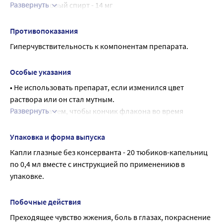
Развернуть
поливиниловый спирт - 14 мг
отсутствии облегчения симптомов заболевания в 
повидон    - 6 мг
течение 72 часов следует повторно 
Вспомогательные вещества:
проконсультироваться с врачом.
Противопоказания
динатрия эдетат 1 мг, натрия хлорид 8,46 мг, натрия 
Гиперчувствительность к компонентам препарата.
гиалуронат 1,5 мг, натрия гидроксид q.s., 
хлористоводородная кислота q.s., вода для инъекций 
Особые указания
q.s. до 1 мл.
• Не использовать препарат, если изменился цвет 
раствора или он стал мутным.
Развернуть
• Следить за тем, чтобы кончик флакона во время 
применения не касался каких-либо поверхностей. После 
использования закрыть флакон крышкой.
Упаковка и форма выпуска
• Глазные капли Офтолик® БК могут вызывать 
Капли глазные без консерванта - 20 тюбиков-капельниц 
кратковременное затуманивание зрения. Перед началом 
по 0,4 мл вместе с инструкцией по применениюв в 
вождения автомобиля или работы с механическими 
упаковке.
устройствами следует подождать, пока острота зрения 
полностью восстановится.
Побочные действия
Преходящее чувство жжения, боль в глазах, покраснение 