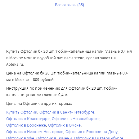
Все отзывы (35)
Купить Офтолик бк 20 шт. тюбик-капельница капли глазные 0,4 мл
в Москве можно в удобной для вас аптеке, сделав заказ на
Apteka.ru.
Цена на Офтолик бк 20 шт. тюбик-капельница капли глазные 0,4
мл в Москве – 809 рублей.
Инструкция по применению для Офтолик бк 20 шт. тюбик-
капельница капли глазные 0,4 мл
Цены на Офтолик в других городах
Купить Офтолик
Офтолик в Санкт-Петербурге
Офтолик в Краснодаре
Офтолик в Новосибирске
Офтолик в Воронеже
Офтолик в Омске
Офтолик в Нижнем Новгороде
Офтолик в Ростове-на-Дону
Офтолик в Уфе
Офтолик в Тюмени
Офтолик в Екатеринбурге