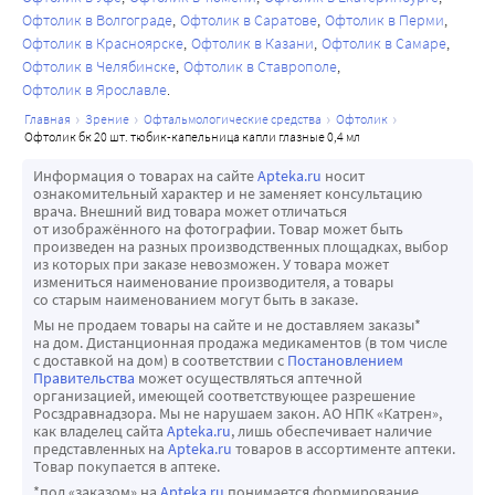
Офтолик в Волгограде
Офтолик в Саратове
Офтолик в Перми
Офтолик в Красноярске
Офтолик в Казани
Офтолик в Самаре
Офтолик в Челябинске
Офтолик в Ставрополе
Офтолик в Ярославле
главная
зрение
офтальмологические средства
офтолик
офтолик бк 20 шт. тюбик-капельница капли глазные 0,4 мл
Информация о товарах на сайте
Apteka.ru
носит
ознакомительный характер и не заменяет консультацию
врача. Внешний вид товара может отличаться
от изображённого на фотографии. Товар может быть
произведен на разных производственных площадках, выбор
из которых при заказе невозможен. У товара может
измениться наименование производителя, а товары
со старым наименованием могут быть в заказе.
Мы не продаем товары на сайте и не доставляем заказы*
на дом. Дистанционная продажа медикаментов (в том числе
с доставкой на дом) в соответствии с
Постановлением
Правительства
может осуществляться аптечной
организацией, имеющей соответствующее разрешение
Росздравнадзора. Мы не нарушаем закон. АО НПК «Катрен»,
как владелец сайта
Apteka.ru
, лишь обеспечивает наличие
представленных на
Apteka.ru
товаров в ассортименте аптеки.
Товар покупается в аптеке.
*под «заказом» на
Apteka.ru
понимается формирование