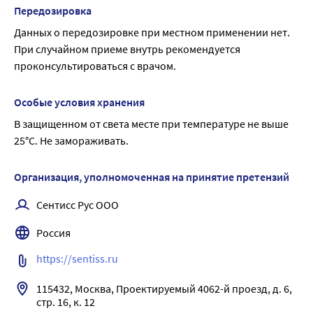
использования остается ниже возможного предела 
Передозировка
количественного определения (10 нг/мл). Это позволяет 
Данных о передозировке при местном применении нет. 
сделать вывод о том, что системная абсорбция 
При случайном приеме внутрь рекомендуется 
компонентов препарата с поверхности глаза при 
проконсультироваться с врачом.
использовании глазных капель Офтолик® БК 
минимальна.
Особые условия хранения
В защищенном от света месте при температуре не выше 
25°С. Не замораживать.
Организация, уполномоченная на принятие претензий
Сентисс Рус ООО
Россия
https://sentiss.ru
115432, Москва, Проектируемый 4062-й проезд, д. 6, 
стр. 16, к. 12