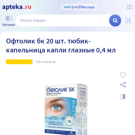
завтра
в
Москва
Каталог
Офтолик бк 20 шт. тюбик-
капельница капли глазные 0,4 мл
(
35
отзывов)