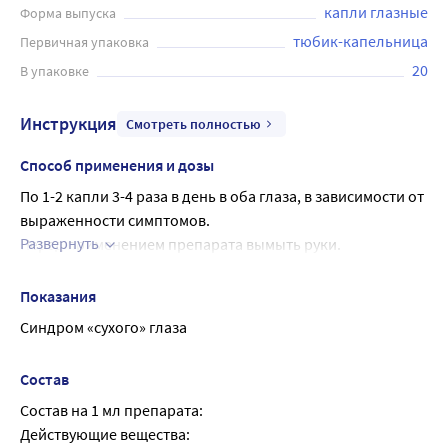
смягчения и увлажнения роговицы. Перед применением
капли глазные
Форма выпуска
рекомендуется проконсультироваться с врачом.
тюбик-капельница
Первичная упаковка
20
В упаковке
Инструкция
Смотреть полностью
Способ применения и дозы
По 1-2 капли 3-4 раза в день в оба глаза, в зависимости от 
выраженности симптомов.
Развернуть
Перед применением препарата вымыть руки.
Встряхнуть флакон и удалить крышку. Убедиться, что 
кончик пипетки не касается кожи вокруг глаза или 
Показания
поверхности глаза, чтобы не допустить инфицирования.
Синдром «сухого» глаза
Запрокинуть голову назад, оттянуть нижнее веко, 
перевернуть флакон и закапать необходимое 
Состав
количество капель в конъюнктивальный мешок.
Состав на 1 мл препарата:
Длительность курса лечения устанавливается врачом в 
Действующие вещества:
зависимости от выраженности симптомов. При 