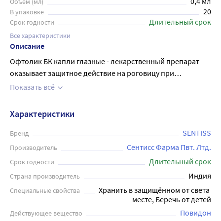
0,4 мл
Объем (мл)
20
В упаковке
Длительный срок
Срок годности
Все характеристики
Описание
Офтолик БК капли глазные - лекарственный препарат
оказывает защитное действие на роговицу при
пониженной секреции слезной жидкости или при
Показать всё
повышении испарения слезной пленки. Поливиниловый
спирт и повидон обладают свойствами любриканта, что
Характеристики
уменьшает раздражение и покраснение глаза. Эти
вещества снижают напряжение поверхности слёзной
SENTISS
Бренд
плёнки, легко покрывая поверхность глаза, и
Сентисс Фарма Пвт. Лтд.
Производитель
предотвращают возникновение участков разрыва
Длительный срок
Срок годности
слёзной плёнки. Применяется в таких случаях, как:
Индия
Страна производитель
чувство жжения, раздражения и дискомфорта,
Хранить в защищённом от света 
Специальные свойства
вызванные сухостью глаза; в качестве заменителей слезы
месте, Беречь от детей
в случае снижения секреции слёзной жидкости; синдром
Повидон
Действующее вещество
"сухого" глаза или любые другие состояния, требующие