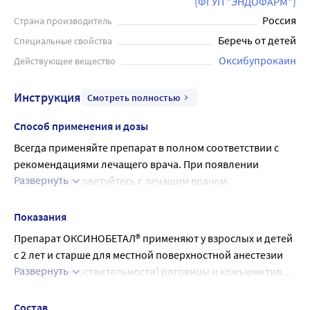
(ФГУП "ЭНДОФАРМ")
Россия
Страна производитель
Беречь от детей
Специальные свойства
Оксибупрокаин
Действующее вещество
Инструкция
Смотреть полностью
Способ применения и дозы
Всегда применяйте препарат в полном соответствии с 
рекомендациями лечащего врача. При появлении 
Развернуть
сомнений посоветуйтесь с лечащим врачом.
Рекомендуемая доза
• Для проведения обследований (тонометрии, 
Показания
гониоскопии и других) - по 1-2 капли.
Препарат ОКСИНОБЕТАЛ® применяют у взрослых и детей 
• Перед проведением инъекций под конъюнктиву - по 1 
с 2 лет и старше для местной поверхностной анестезии 
капле 3 раза в течение 5 минут.
Развернуть
(снижения чувствительности) роговицы и конъюнктивы 
• Перед удалением инородных тел - по 1 капле 3 раза в 
в офтальмологии, в том числе для измерения 
течение 5 минут.
внутриглазного давления (офтальмотонометрии), 
Состав