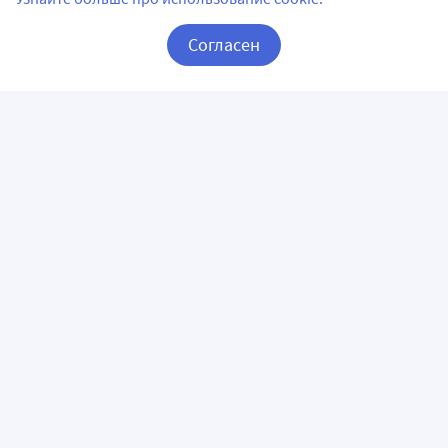
Согласен
Корзина
Вход / Регистрация
ПРИЛОЖЕНИЯ
СЛЕДИТЕ ЗА НАМИ
ГОРЯЧАЯ ЛИНИЯ
О КОМПАНИИ