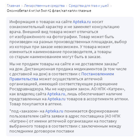
главная
лекарственные средства
средства для глаз и ушей
оксинобетал 4 мг/мл 5мл n1 флак/кап капли глазные
Информация о товарах на сайте
Apteka.ru
носит
ознакомительный характер и не заменяет консультацию
врача. Внешний вид товара может отличаться
от изображённого на фотографии. Товар может быть
произведен на разных производственных площадках, выбор
из которых при заказе невозможен. У товара может
измениться наименование производителя, а товары
со старым наименованием могут быть в заказе.
Мы не продаем товары на сайте и не доставляем заказы*
на дом. Дистанционная продажа медикаментов (в том числе
с доставкой на дом) в соответствии с
Постановлением
Правительства
может осуществляться аптечной
организацией, имеющей соответствующее разрешение
Росздравнадзора. Мы не нарушаем закон. АО НПК «Катрен»,
как владелец сайта
Apteka.ru
, лишь обеспечивает наличие
представленных на
Apteka.ru
товаров в ассортименте аптеки.
Товар покупается в аптеке.
*под «заказом» на
Apteka.ru
понимается формирование
пользователем сайта заявки в адрес поставщика (АО НПК
«Катрен») от имени аптечной организации на поставку
выбранного товара в соответствии с заключенным между
последними договором поставки