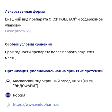
Оксибупрокаин снижает чувствительность поверхности 
глаза.
Лекарственная форма
Внешний вид препарата ОКСИНОБЕТАЛ® и содержимое 
упаковки
Развернуть
Капли глазные.
Препарат представляет собой прозрачную бесцветную 
или светло-желтую жидкость.
Особые условия хранения
По 5 мл во флакон-капельницы полимерные из 
Срок годности препарата после первого вскрытия - 1 
полиэтилена высокого давления с навинчиваемыми 
месяц.
крышками из полипропилена или колпачками из 
полипропилена.
Организация, уполномоченная на принятие претензий
1 или 2 флакон-капельницы вместе с листком-
вкладышем в пачку из картона.
Московский эндокринный завод  ФГУП (ФГУП 
"ЭНДОФАРМ")
Россия
https://www.endopharm.ru