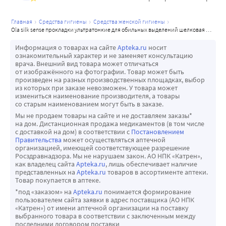
главная
средства гигиены
средства женской гигиены
ola silk sense прокладки ультратонкие для обильных выделений шелковая сеточка 8 шт.
Информация о товарах на сайте
Apteka.ru
носит
ознакомительный характер и не заменяет консультацию
врача. Внешний вид товара может отличаться
от изображённого на фотографии. Товар может быть
произведен на разных производственных площадках, выбор
из которых при заказе невозможен. У товара может
измениться наименование производителя, а товары
со старым наименованием могут быть в заказе.
Мы не продаем товары на сайте и не доставляем заказы*
на дом. Дистанционная продажа медикаментов (в том числе
с доставкой на дом) в соответствии с
Постановлением
Правительства
может осуществляться аптечной
организацией, имеющей соответствующее разрешение
Росздравнадзора. Мы не нарушаем закон. АО НПК «Катрен»,
как владелец сайта
Apteka.ru
, лишь обеспечивает наличие
представленных на
Apteka.ru
товаров в ассортименте аптеки.
Товар покупается в аптеке.
*под «заказом» на
Apteka.ru
понимается формирование
пользователем сайта заявки в адрес поставщика (АО НПК
«Катрен») от имени аптечной организации на поставку
выбранного товара в соответствии с заключенным между
последними договором поставки