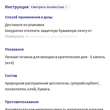
обеспечивают надежное крепление прокладки к белью.
Инструкция
Толщина прокладки всего 2 мм, что делает ее совсем
Смотреть полностью
незаметной даже под обтягивающей одеждой.
Способ применения и дозы
Рекомендуется менять прокладку не реже, чем каждые 4
часа. Бренд Ola! - это современная и
Достаньте из упаковки
высокотехнологичная продукция средств женской
Аккуратно отклеить защитную бумажную ленту от 
гигиены
Развернуть
прокладки и приклеить к нижнему белью.
Рекомендуется менять прокладку не реже, чем каждые 4 
часа.
Показания
Личная гигиена для женщин в критические дни - 5 капель 
(из 6)
Состав
природная распушенная целлюлоза, суперабсорбент, 
полиэтилен, клей, бумага.
Противопоказания
Индивидуальная непереносимость материалов изделия, 