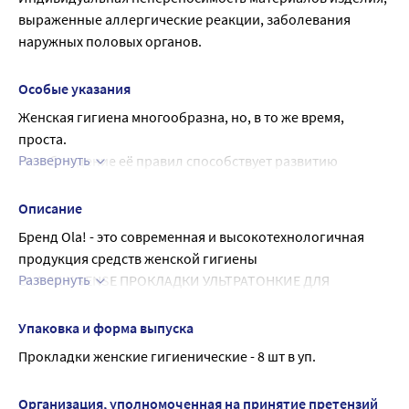
выраженные аллергические реакции, заболевания 
наружных половых органов.
Особые указания
Женская гигиена многообразна, но, в то же время, 
проста.
Развернуть
Несоблюдение её правил способствует развитию 
заболеваний, которые могут стать хроническими.
Чтобы сохранить здоровье и испытывать комфорт в 
Описание
любой момент времени, используйте гигиенические 
Бренд Ola! - это современная и высокотехнологичная 
прокладки
продукция средств женской гигиены
После использования не утилизировать в канализацию!
Развернуть
OLA SILK SENSE ПРОКЛАДКИ УЛЬТРАТОНКИЕ ДЛЯ 
ОБИЛЬНЫХ ВЫДЕЛЕНИЙ ШЕЛКОВАЯ СЕТОЧКА - тонкая 
сеточка, тонкие и незаметные
Упаковка и форма выпуска
Впитываемость: 5 капель (из 6)
Прокладки женские гигиенические - 8 шт в уп.
Крылышки - да
Длина прокладки - 285 мм.
Организация, уполномоченная на принятие претензий