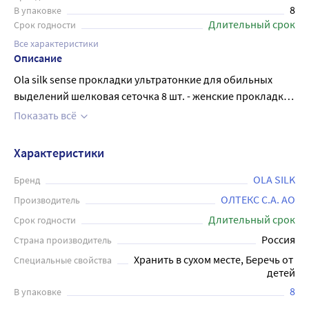
8
В упаковке
Длительный срок
Срок годности
Все характеристики
Описание
Ola silk sense прокладки ультратонкие для обильных
выделений шелковая сеточка 8 шт. - женские прокладки
для критических дней ультратонкие, без аромата.
Показать всё
Ультратонкие прокладки для критических дней размера
«Супер» - тонкая сеточка, тонкие и незаметные. Быстро
Характеристики
впитывают влагу, препятствуя прохождению ее обратно
на поверхность. Суперабсорбент в составе ядра
OLA SILK
Бренд
прокладки быстро превращает жидкость в гель,
ОЛТЕКС С.А. АО
Производитель
удерживая ее внутри и предотвращая протекания и
Длительный срок
Срок годности
появление неприятного запаха. Таким образом,
Россия
Страна производитель
поверхность прокладки остается сухой, даже если
Хранить в сухом месте, Беречь от 
Специальные свойства
содержит большое количество жидкости. Тонкая сеточка
детей
на поверхности не вызывает раздражений и мгновенно
8
В упаковке
пропускает жидкость. Широкие тройные крылышки