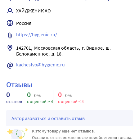
Ультратонкие прокладки Ola! Silk Sense супер без 
аромата предназначены для обильных выделений и 
ХАЙДЖЕНИК АО
обеспечивают бережную защиту от протеканий каждый 
Россия
день.
Их толщина всего 2 мм, что делает их незаметными под 
https://hygienic.ru/
любой одеждой.
Суперабсорбент в составе ядра прокладки быстро 
142701,  Московская область,  г. Видное,  ш. 
превращает жидкость в гель, удерживая ее внутри и 
Белокаменное,  д. 18.
предотвращая протекания и появление неприятного 
kachestvo@hygienic.ru
запаха.
Тонкая сеточка на поверхности не вызывает 
раздражений и мгновенно пропускает жидкость.
Отзывы
Широкие тройные крылышки обеспечивают надежное 
0
0
0
0%
0%
крепление прокладки к белью.
отзывов
с оценкой ≥ 4
с оценкой < 4
Авторизоваться и оставить отзыв
К этому товару ещё нет отзывов.
Оставить отзыв можно после приобретения товара.