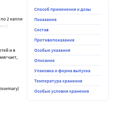
Способ применения и дозы
по 2 капли 
Показания
ина)
Состав
масел 
Противопоказания
ей и в 
Особые указания
ягчает, 
Описание
Упаковка и форма выпуска
Температура хранения
Rosemary) 
ародыши 
Особые условия хранения
осового 
ых масел 