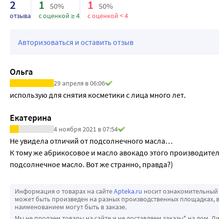
2
1
1
50%
50%
отзыва
с оценкой ≥ 4
с оценкой < 4
Авторизоваться и оставить отзыв
Ольга
29 апреля в 06:06
использую для снятия косметики с лица много лет.
Екатерина
4 ноября 2021 в 07:54
Не увидела отличий от подсолнечного масла… 

К тому же абрикосовое и масло авокадо этого производителя 
подсолнечное масло. Вот же странно, правда?)
Информация о товарах на сайте
Apteka.ru
носит ознакомительный 
может быть произведен на разных производственных площадках, в
наименованием могут быть в заказе.
Мы не продаем товары на сайте и не доставляем заказы* на дом. Д