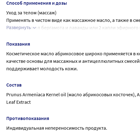
Способ применения и дозы
Уход за телом (массаж)
Применять в чистом виде как массажное масло, а также в см
Развернуть
эфирных масел бергамота и лаванды или 2 капли эфирного 
Антицеллюлитный массаж
Абрикосовое масло использовать в чистом виде или в смеси
Показания
апельсина, можжевельника, розмарина и лимона (к 2 столо
Косметическое масло абрикосовое широко применяется в кос
Уход за руками
качестве основы для массажных и антицеллюлитных смесей. 
Применять смесь косметических масел абрикосового, зароды
поддерживает молодость кожи.
использовать в качестве жидкого крема.
Уход за кожей лица и шеи
Состав
Маски
Prunus Armeniaca Kernel oil (масло абрикосовых косточек), As
Абрикосовое масло использовать в чистом виде или в смес
Leaf Extract
пшеницы) в соотношении 1:1. Смочить тканевые салфетки, н
масла с 1-2 каплями эфирных масел пачули и ромашки спосо
Уход за проблемной кожей
Противопоказания
К 1 столовой ложке абрикосового масла или его смеси с дру
Индивидуальная непереносимость продукта.
лимона, лаванды, чайного дерева.