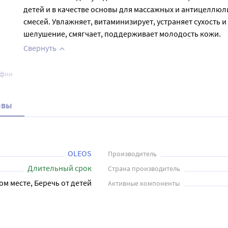
детей и в качестве основы для массажных и антицеллю
смесей. Увлажняет, витаминизирует, устраняет сухость и
шелушение, смягчает, поддерживает молодость кожи.
Свернуть
афии
ывы
OLEOS
Производитель
Длительный срок
Страна производитель
ом месте, Беречь от детей
Активные компоненты