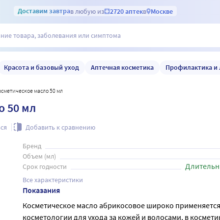
Доставим
завтра
в любую из
2720 аптек
в
Москве
Красота и базовый уход
Аптечная косметика
Профилактика и 
косметическое масло 50 мл
о 50 мл
ся
Добавить к сравнению
Бренд
Объем (мл)
Длительн
Срок годности
Все характеристики
Показания
Косметическое масло абрикосовое широко применяется
косметологии для ухода за кожей и волосами, в космети