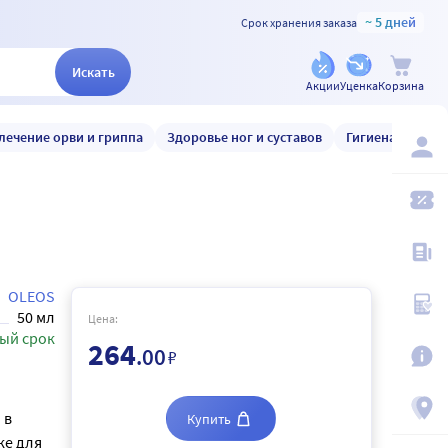
~ 5 дней
Срок хранения заказа
Искать
Акции
Уценка
Корзина
лечение орви и гриппа
Здоровье ног и суставов
Гигиена и уход
OLEOS
50 мл
Цена:
ый срок
264
.00
₽
 в
Купить
ке для