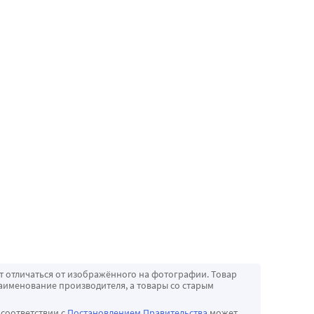
т отличаться от изображённого на фотографии. Товар
аименование производителя, а товары со старым
 соответствии с
Постановлением Правительства
может