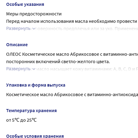
Уход за кожей смешанного типа
Особые указания
Абрикосовое масло использовать в чистом виде или в сочета
Меры предосторожности
капли эфирных масел иланг-иланг, нероли, лимона и мяты
Перед началом использования масла необходимо провести те
Развернуть
внутреннюю поверхность предплечья или за ухо. Применение
аллергическая реакция. Не использовать при индивидуальн
Описание
ОЛЕОС Косметическое масло Абрикосовое с витаминно-анти
посторонних включений светло-желтого цвета.
Развернуть
Абрикосовое масло насыщает кожу витаминами: A, B, C, D и 
разглаживает, повышает эластичность кожи, помогает боро
Упаковка и форма выпуска
Косметическое масло Абрикосовое с витаминно-антиоксида
Температура хранения
от 5℃ до 25℃
Особые условия хранения