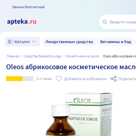
Звонок бесплатный
Лекарственные средства
Витамины и бад
Каталог
главная
средства базового ухода
косметические масла
Oleos абрикосовое 
Oleos абрикосовое косметическое масл
Добавить в избранное
Поделить
(
2
отзыва)